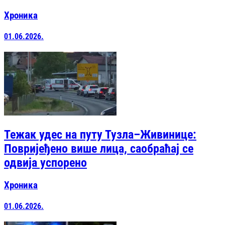
Хроника
01.06.2026.
Тежак удес на путу Тузла–Живинице:
Повријеђено више лица, саобраћај се
одвија успорено
Хроника
01.06.2026.