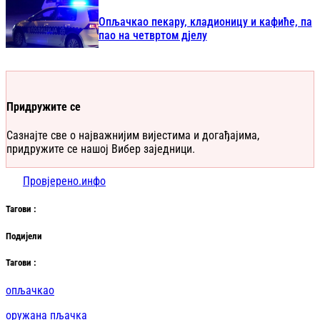
Опљачкао пекару, кладионицу и кафиће, па
пао на четвртом дјелу
Придружите се
Сазнајте све о најважнијим вијестима и догађајима,
придружите се нашој Вибер заједници.
Провјерено.инфо
Таг
ови
:
Подијели
Таг
ови
:
опљачкао
оружана пљачка