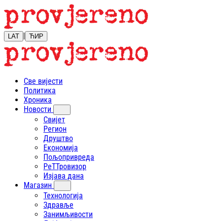
|
LAT
ЋИР
Све вијести
Политика
Хроника
Новости
Свијет
Регион
Друштво
Економија
Пољопривреда
РеТТровизор
Изјава дана
Магазин
Технологија
Здравље
Занимљивости