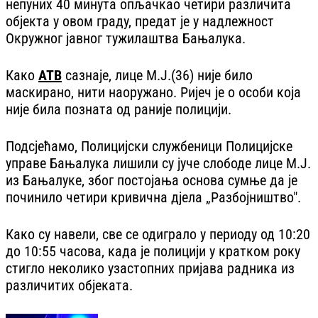
непуних 40 минута опљачкао четири различита
објекта у овом граду, предат је у надлежност
Окружног јавног тужилаштва Бањалука.
Како
АТВ
сазнаје, лице М.Ј.(36) није било
маскирано, нити наоружано. Ријеч је о особи која
није била позната од раније полицији.
Подсјећамо, Полицијски службеници Полицијске
управе Бањалука лишили су јуче слободе лице М.Ј.
из Бањалуке, због постојања основа сумње да је
починило четири кривична дјела „Разбојништво".
Како су навели, све се одиграло у периоду од 10:20
до 10:55 часова, када је полицији у кратком року
стигло неколико узастопних пријава радника из
различитих објеката.