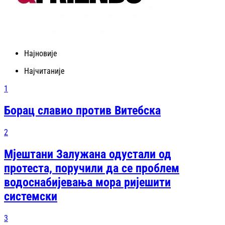
Најновије
Најчитаније
1
Борац славио против Витебска
2
Мјештани Залужана одустали од
протеста, поручили да се проблем
водоснабијевања мора ријешити
системски
3