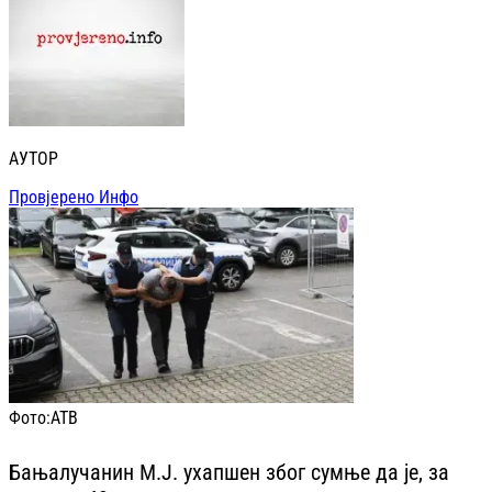
АУТОР
Провјерено Инфо
Фото:
АТВ
Бањалучанин М.Ј. ухапшен због сумње да је, за