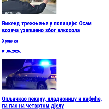
Викенд трежњење у полицији: Осам
возача ухапшено због алкохола
Хроника
01.06.2026.
Опљачкао пекару, кладионицу и кафиће,
па пао на четвртом дјелу