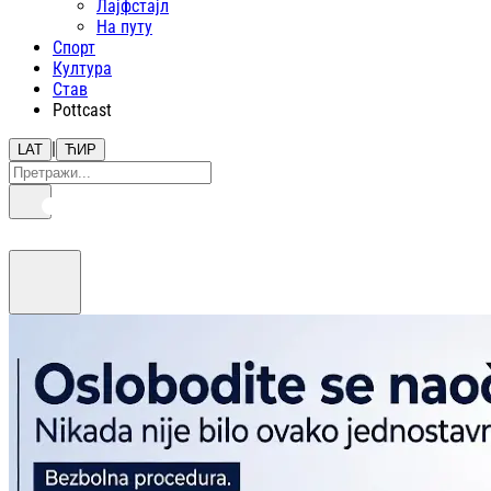
Лајфстajл
На путу
Спорт
Култура
Став
Pottcast
|
LAT
ЋИР