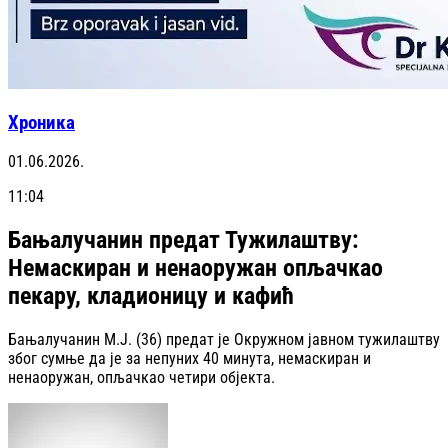
Хроника
01.06.2026.
11:04
Бањалучанин предат Тужилаштву:
Немаскиран и ненаоружан опљачкао
пекару, кладионицу и кафић
Бањалучанин М.Ј. (36) предат је Окружном јавном тужилаштву
због сумње да је за непуних 40 минута, немаскиран и
ненаоружан, опљачкао четири објекта.