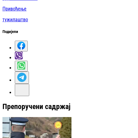
Привођење
тужилаштво
Подијели
Препоручени садржај