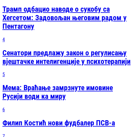
Трамп одбацио наводе о сукобу са
Хегсетом: Задовољан његовим радом у
Пентагону
4
Сенатори предлажу закон о регулисању
вјештачке интелигенције у психотерапији
5
Мема: Враћање замрзнуте имовине
Русији води ка миру
6
Филип Костић нови фудбалер ПСВ-а
7