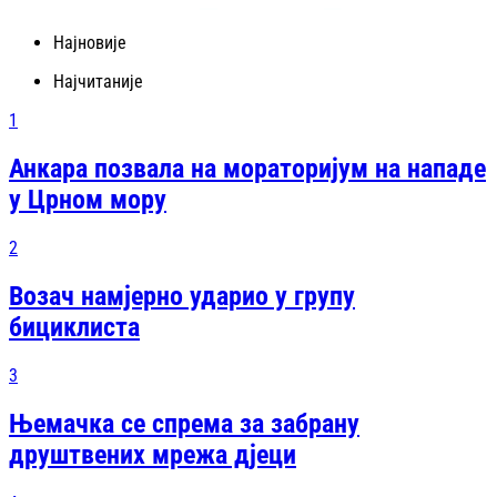
Најновије
Најчитаније
1
Анкара позвала на мораторијум на нападе
у Црном мору
2
Возач намјерно ударио у групу
бициклиста
3
Њемачка се спрема за забрану
друштвених мрежа дјеци