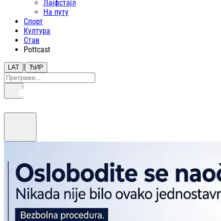
Лајфстajл
На путу
Спорт
Култура
Став
Pottcast
|
LAT
ЋИР