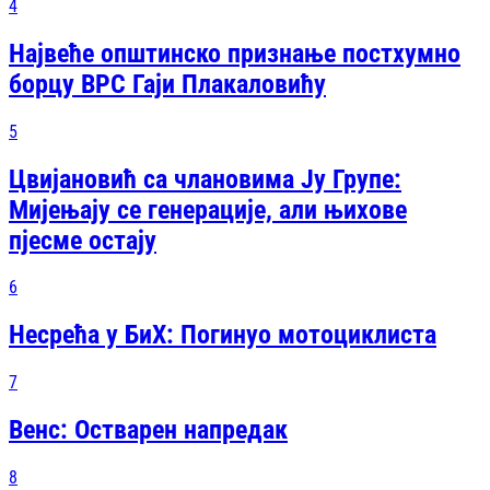
4
Највеће општинско признање постхумно
борцу ВРС Гаји Плакаловићу
5
Цвијановић са члановима Ју Групе:
Мијењају се генерације, али њихове
пјесме остају
6
Несрећа у БиХ: Погинуо мотоциклиста
7
Венс: Остварен напредак
8