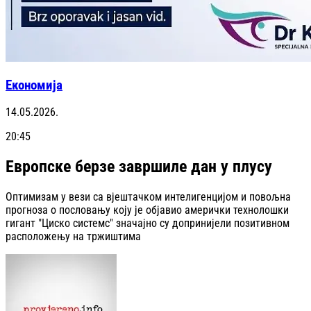
Економија
14.05.2026.
20:45
Европске берзе завршиле дан у плусу
Оптимизам у вези са вјештачком интелигенцијом и повољна
прогноза о пословању коју је објавио амерички технолошки
гигант "Циско системс" значајно су допринијели позитивном
расположењу на тржиштима