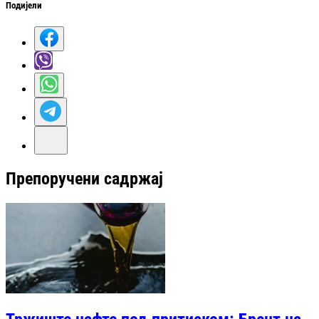
Подијели
Препоручени садржај