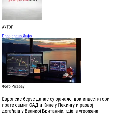
АУТОР
Провјерено Инфо
Фото:
Pixabay
Европске берзе данас су ојачале, док инвеститори
прате самит САД и Кине у Пекингу и развој
догађаја у Великој Британији, гдје је угрожена