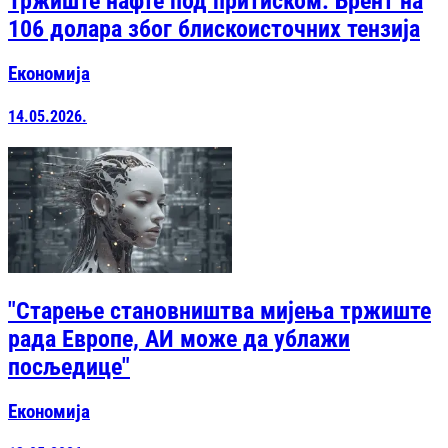
Тржиште нафте под притиском: Брент на
106 долара због блискоисточних тензија
Економија
14.05.2026.
"Старење становништва мијења тржиште
рада Европе, АИ може да ублажи
посљедице"
Економија