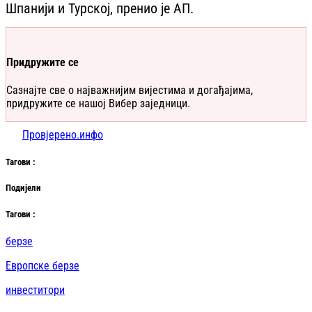
Шпанији и Турској, пренио је АП.
Придружите се
Сазнајте све о најважнијим вијестима и догађајима,
придружите се нашој Вибер заједници.
Провјерено.инфо
Таг
ови
:
Подијели
Таг
ови
:
берзе
Европске берзе
инвеститори