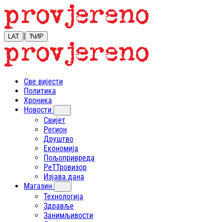
|
LAT
ЋИР
Све вијести
Политика
Хроника
Новости
Свијет
Регион
Друштво
Економија
Пољопривреда
РеТТровизор
Изјава дана
Магазин
Технологија
Здравље
Занимљивости