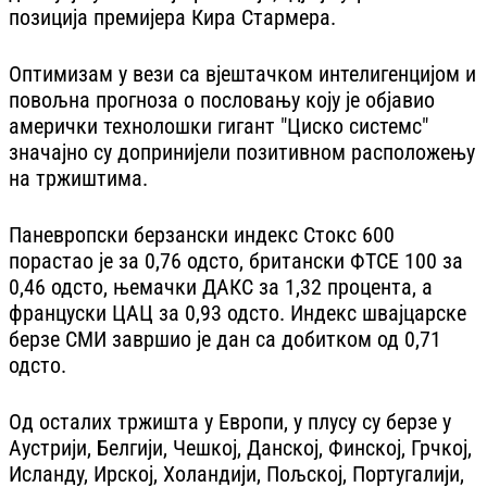
позиција премијера Кира Стармера.
Оптимизам у вези са вјештачком интелигенцијом и
повољна прогноза о пословању коју је објавио
амерички технолошки гигант "Циско системс"
значајно су допринијели позитивном расположењу
на тржиштима.
Паневропски берзански индекс Стокс 600
порастао је за 0,76 одсто, британски ФТСЕ 100 за
0,46 одсто, њемачки ДАКС за 1,32 процента, а
француски ЦАЦ за 0,93 одсто. Индекс швајцарске
берзе СМИ завршио је дан са добитком од 0,71
одсто.
Од осталих тржишта у Европи, у плусу су берзе у
Аустрији, Белгији, Чешкој, Данској, Финској, Грчкој,
Исланду, Ирској, Холандији, Пољској, Португалији,