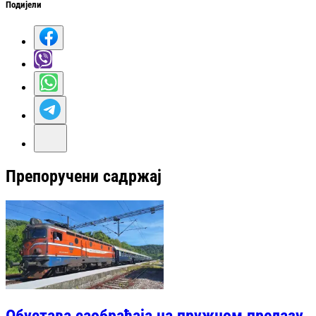
Подијели
Препоручени садржај