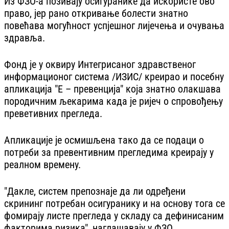
Из ФЗО-а позивају осигуранике да искористе ово
право, јер рано откривање болести знатно
повећава могућност успјешног лијечења и очувања
здравља.
Фонд је у оквиру Интегрисаног здравственог
информационог система /ИЗИС/ креирао и посебну
апликација "Е – превенција" која знатно олакшава
породичним љекарима када је ријеч о спровођењу
преветивних прегледа.
Апликације је осмишљена тако да се подаци о
потреби за превентивним прегледима креирају у
реалном времену.
"Дакле, систем препознаје да ли одређени
скрининг потребан осигуранику и на основу тога се
фомирају листе прегледа у складу са дефинисаним
факторима ризика", наглашавају у ФЗО.