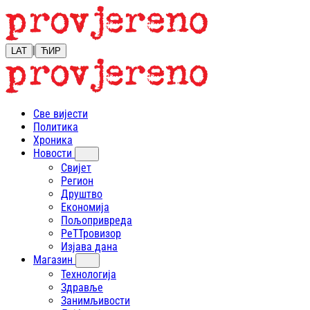
|
LAT
ЋИР
Све вијести
Политика
Хроника
Новости
Свијет
Регион
Друштво
Економија
Пољопривреда
РеТТровизор
Изјава дана
Магазин
Технологија
Здравље
Занимљивости