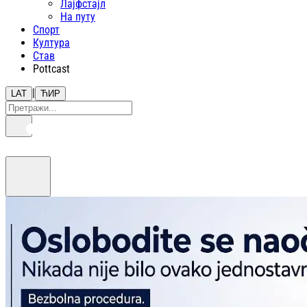
Лајфстajл
На путу
Спорт
Култура
Став
Pottcast
|
LAT
ЋИР