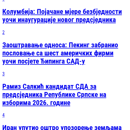
Колумбија: Појачане мјере безбједности
уочи инаугурације новог предсједника
2
Заоштравање односа: Пекинг забранио
пословање са шест америчких фирми
уочи посјете Ђипинга САД-у
3
Рамиз Салкић кандидат СДА за
предсједника Републике Српске на
изборима 2026. године
4
Иран упутио оштро упозорење земљама