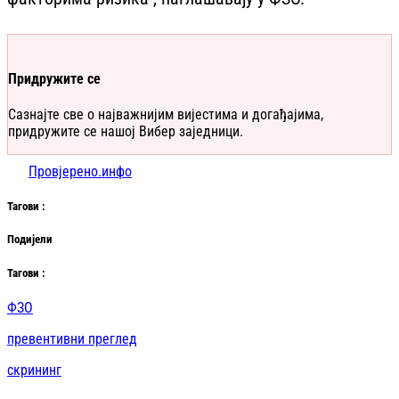
Придружите се
Сазнајте све о најважнијим вијестима и догађајима,
придружите се нашој Вибер заједници.
Провјерено.инфо
Таг
ови
:
Подијели
Таг
ови
:
ФЗО
превентивни преглед
скрининг