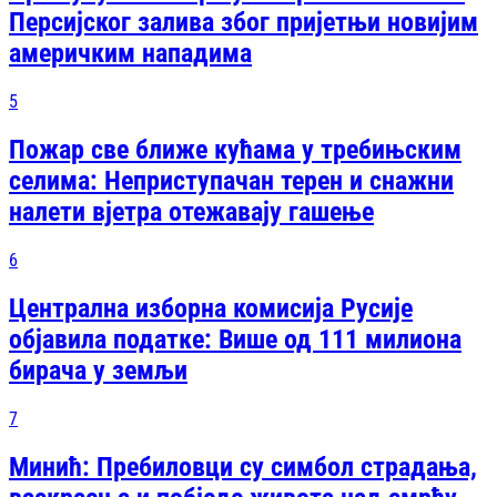
Персијског залива због пријетњи новијим
америчким нападима
5
Пожар све ближе кућама у требињским
селима: Неприступачан терен и снажни
налети вјетра отежавају гашење
6
Централна изборна комисија Русије
објавила податке: Више од 111 милиона
бирача у земљи
7
Минић: Пребиловци су симбол страдања,