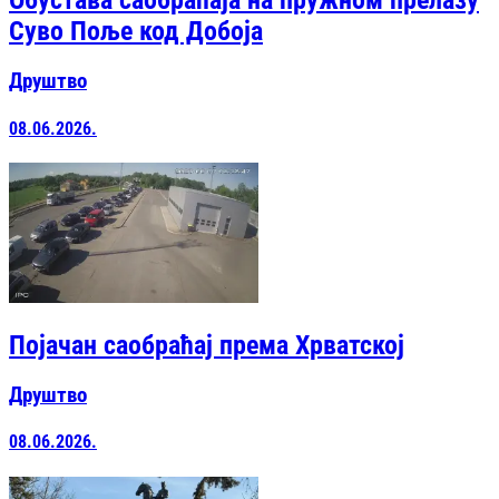
Обустава саобраћаја на пружном прелазу
Суво Поље код Добоја
Друштво
08.06.2026.
Појачан саобраћај према Хрватској
Друштво
08.06.2026.