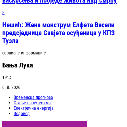
васкрсења и побједе живота над смрћу
8
Нешић: Жена монструм Елфета Весели
предсједница Савјета осуђеница у КПЗ
Тузла
сервисне информације
Бања Лука
19
°C
6. 8. 2026.
Временска прогноза
Стање на путевима
Електрична енергија
Водовод