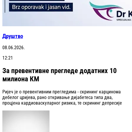
Друштво
08.06.2026.
12:21
За превентивне прегледе додатних 10
милиона КМ
Ријеч је о превентивним прегледима - скрининг карцинома
дебелог цријева, рано откривање дијабетеса типа два,
процјена кардиоваскуларног ризика, те скрининг депресије