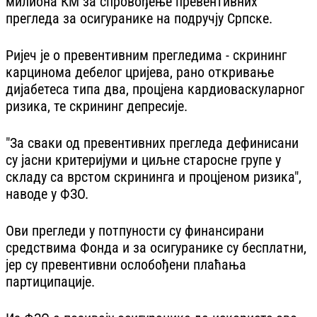
милиона КМ за спровођење превентивних
прегледа за осигуранике на подручју Српске.
Ријеч је о превентивним прегледима - скрининг
карцинома дебелог цријева, рано откривање
дијабетеса типа два, процјена кардиоваскуларног
ризика, те скрининг депресије.
"За сваки од превентивних прегледа дефинисани
су јасни критеријуми и циљне старосне групе у
складу са врстом скрининга и процјеном ризика",
наводе у ФЗО.
Ови прегледи у потпуности су финансирани
средствима Фонда и за осигуранике су бесплатни,
јер су превентивни ослобођени плаћања
партиципације.