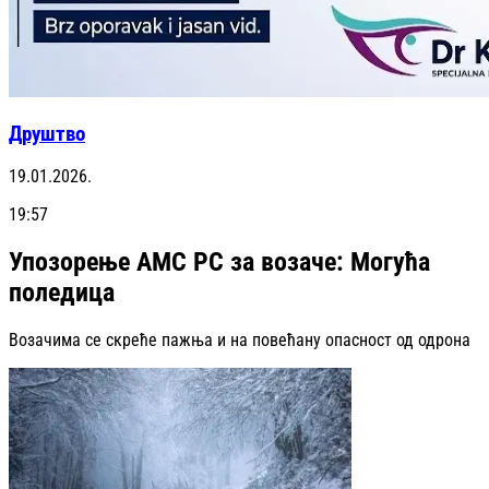
Друштво
19.01.2026.
19:57
Упозорење АМС РС за возаче: Могућа
поледица
Возачима се скреће пажња и на повећану опасност од одрона