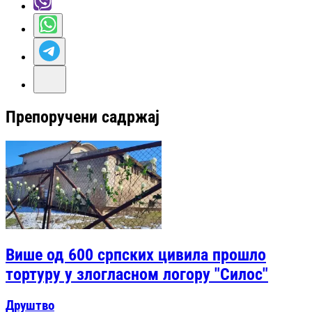
Препоручени садржај
Више од 600 српских цивила прошло
тортуру у злогласном логору "Силос"
Друштво