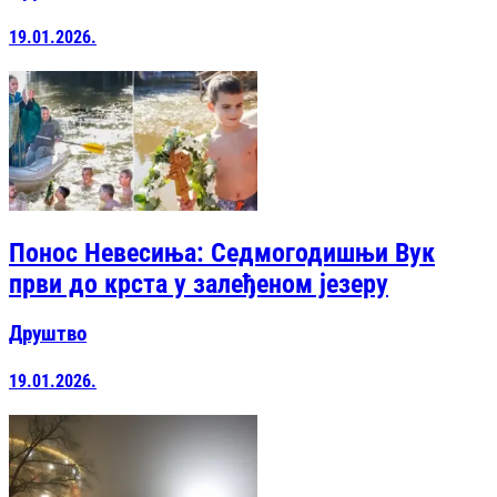
19.01.2026.
Понос Невесиња: Седмогодишњи Вук
први до крста у залеђеном језеру
Друштво
19.01.2026.