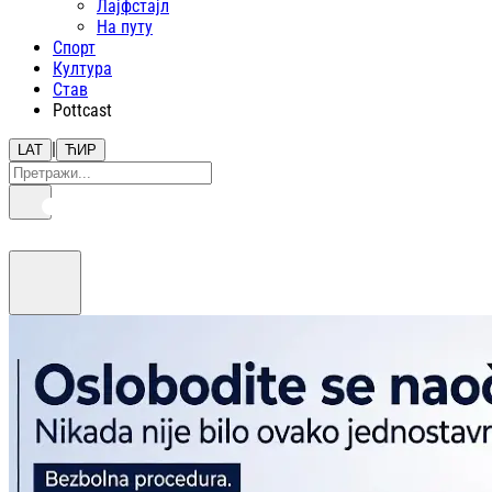
Лајфстajл
На путу
Спорт
Култура
Став
Pottcast
|
LAT
ЋИР