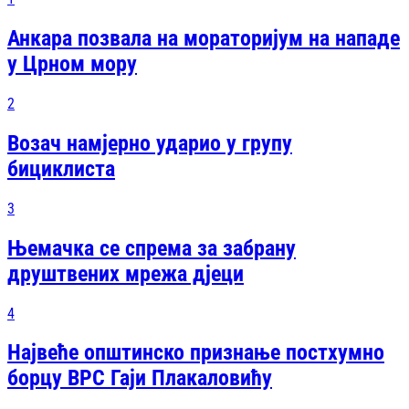
Анкара позвала на мораторијум на нападе
у Црном мору
2
Возач намјерно ударио у групу
бициклиста
3
Њемачка се спрема за забрану
друштвених мрежа дјеци
4
Највеће општинско признање постхумно
борцу ВРС Гаји Плакаловићу