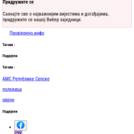
Придружите се
Сазнајте све о најважнијим вијестима и догађајима,
придружите се нашој Вибер заједници.
Провјерено.инфо
Таг
ови
:
Подијели
Таг
ови
:
АМС Републике Српске
поледица
одрон
Подијели