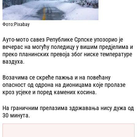
Фото:
Pixabay
Ауто-мото савез Републике Српске упозорио је
вечерас на могућу поледицу у вишим предјелима и
преко планинских превоја због ниске температуре
ваздуха.
Возачима се скреће пажња и на повећану
опасност од одрона на дионицама које пролазе
кроз усјеке и поред камених косина.
На граничним прелазима здржавања нису дужа од
30 минута.