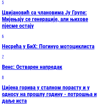
5
Цвијановић са члановима Ју Групе:
Мијењају се генерације, али њихове
пјесме остају
6
Несрећа у БиХ: Погинуо мотоциклиста
7
Венс: Остварен напредак
8
Цијена горива у сталном порасту и у
односу на прошлу годину - потрошња и
даље иста