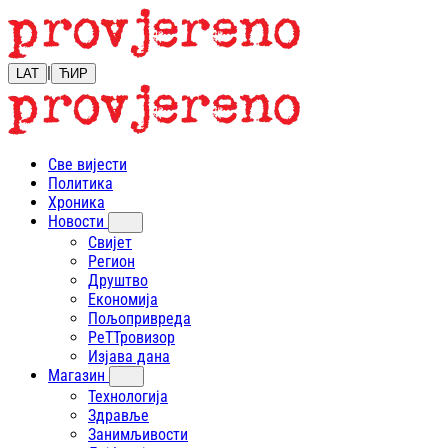
|
LAT
ЋИР
Све вијести
Политика
Хроника
Новости
Свијет
Регион
Друштво
Економија
Пољопривреда
РеТТровизор
Изјава дана
Магазин
Технологија
Здравље
Занимљивости