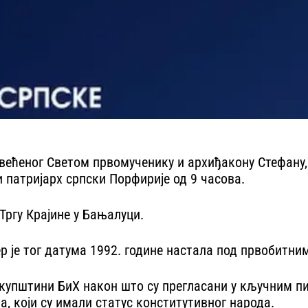
ећеног Светом првомученику и архиђакону Стефану, С
 патријарх српски Порфирије од 9 часова.
Тргу Крајине у Бањалуци.
ер је тог датума 1992. године настала под првобитни
купштини БиХ након што су прегласани у кључним пи
а, који су имали статус конститутивног народа.