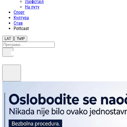
Лајфстajл
На путу
Спорт
Култура
Став
Pottcast
|
LAT
ЋИР