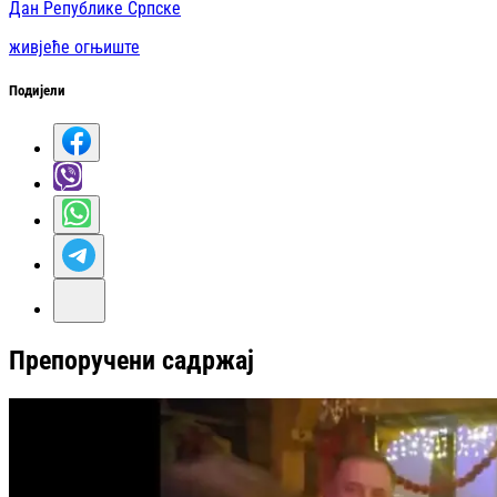
Дан Републике Српске
живјеће огњиште
Подијели
Препоручени садржај