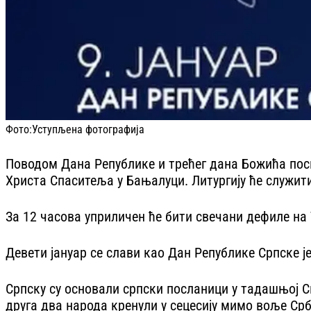
Фото:
Уступљена фотографија
Поводом Дана Републике и трећег дана Божића посв
Христа Спаситеља у Бањалуци. Литургију ће служити
За 12 часова уприличен ће бити свечани дефиле на 
Девети јануар се слави као Дан Републике Српске ј
Српску су основали српски посланици у тадашњој С
друга два народа кренули у сецесију мимо воље Срб