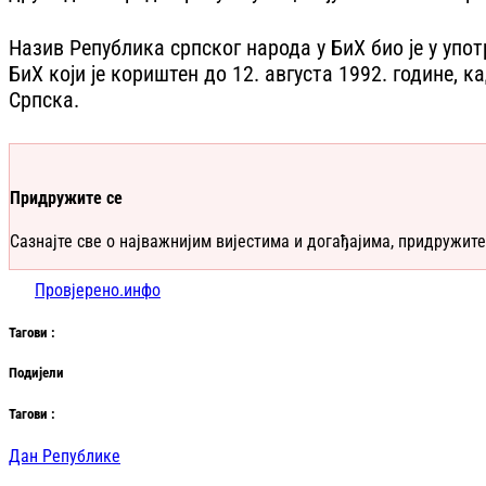
Назив Република српског народа у БиХ био је у упо
БиХ који је кориштен до 12. августа 1992. године, 
Српска.
Придружите се
Сазнајте све о најважнијим вијестима и догађајима, придружите
Провјерено.инфо
Таг
ови
:
Подијели
Таг
ови
:
Дан Републике