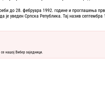
треби до 28. фебруара 1992. године и проглашења прв
када је уведен Српска Република. Тај назив септембр
 се нашој Вибер заједници.