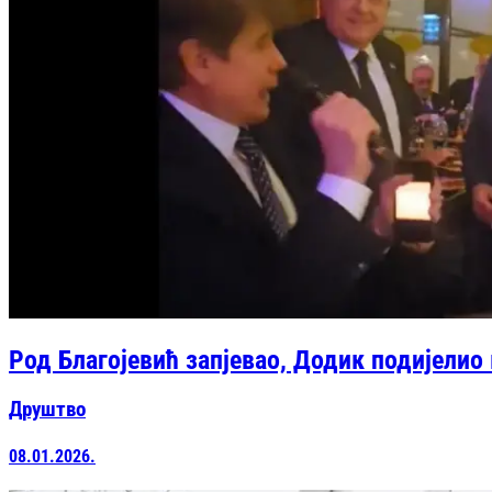
Род Благојевић запјевао, Додик подијелио
Друштво
08.01.2026.