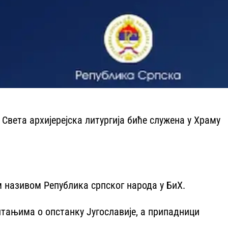
вета архијерејска литургија биће служена у Храму
м називом Република српског народа у БиХ.
тањима о опстанку Југославије, а припадници