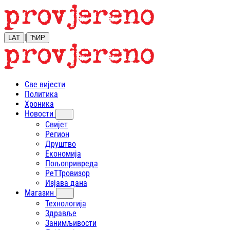
|
LAT
ЋИР
Све вијести
Политика
Хроника
Новости
Свијет
Регион
Друштво
Економија
Пољопривреда
РеТТровизор
Изјава дана
Магазин
Технологија
Здравље
Занимљивости