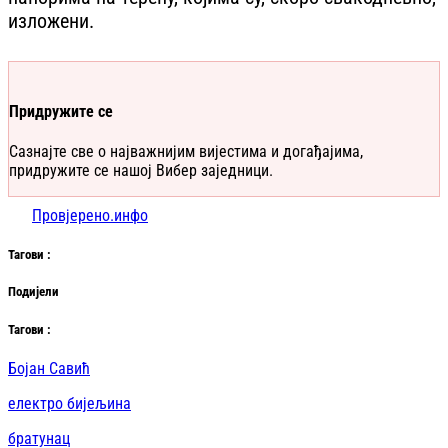
изложени.
Придружите се
Сазнајте све о најважнијим вијестима и догађајима,
придружите се нашој Вибер заједници.
Провјерено.инфо
Таг
ови
:
Подијели
Таг
ови
:
Бојан Савић
електро бијељина
братунац