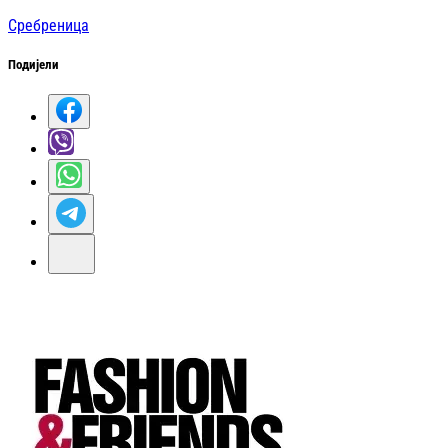
Сребреница
Подијели