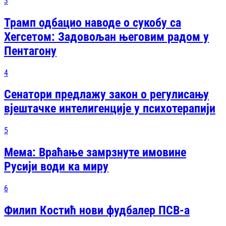
3
Трамп одбацио наводе о сукобу са
Хегсетом: Задовољан његовим радом у
Пентагону
4
Сенатори предлажу закон о регулисању
вјештачке интелигенције у психотерапији
5
Мема: Враћање замрзнуте имовине
Русији води ка миру
6
Филип Костић нови фудбалер ПСВ-а