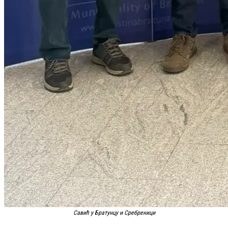
Савић у Братунцу и Сребреници