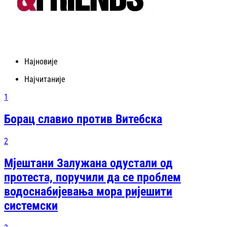
Најновије
Најчитаније
1
Борац славио против Витебска
2
Мјештани Залужана одустали од
протеста, поручили да се проблем
водоснабијевања мора ријешити
системски