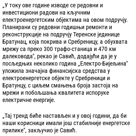
„У току ове године изводе се редовни и
инвестициони радови на кључним
електроенергетским објектима на овом подручју.
Планирани су редовни годишњи ремонти и
реконструкције на подручју Теренске јединице
Братунац, која покрива и Сребреницу, а обухвата
мрежу са преко 300 трафо-станица и 470 км
далековода", рекао је Савић, додајући да је у
посљедњих неколико година „Електро-Бијељина"
уложила значајна финансијска средства у
електроенергетске објекте у Сребреници и
Братунцу, с циљем смањења броја застоја на
мрежи и побољшања квалитета испоруке
електричне енергије.
„Тај тренд биће настављен и у овој години, да би
наши корисници имали још стабилније енергетске
прилике", закључио је Савић.