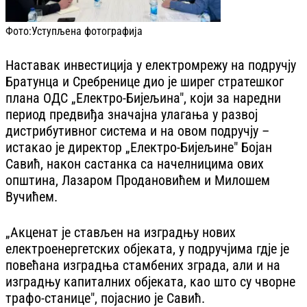
Фото:
Уступљена фотографија
Наставак инвестиција у електромрежу на подручју
Братунца и Сребренице дио је ширег стратешког
плана ОДС „Електро-Бијељина", који за наредни
период предвиђа значајна улагања у развој
дистрибутивног система и на овом подручју –
истакао је директор „Електро-Бијељине" Бојан
Савић, након састанка са начелницима ових
општина, Лазаром Продановићем и Милошем
Вучићем.
„Акценат је стављен на изградњу нових
електроенергетских објеката, у подручјима гдје је
повећана изградња стамбених зграда, али и на
изградњу капиталних објеката, као што су чворне
трафо-станице", појаснио је Савић.