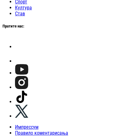
Спорт
Култура
Став
Пратите нас:
Импрессум
Правило коментарисања