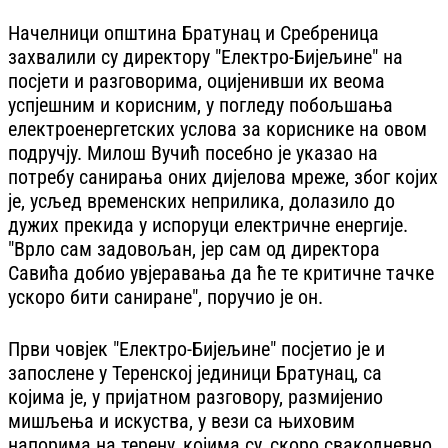
Начелници општина Братунац и Сребреница
захвалили су директору "Електро-Бијељине" на
посјети и разговорима, оцијенивши их веома
успјешним и корисним, у погледу побољшања
електроенергетских услова за кориснике на овом
подручју. Милош Вучић посебно је указао на
потребу санирања оних дијелова мреже, због којих
је, усљед временских неприлика, долазило до
дужих прекида у испоруци електричне енергије.
"Врло сам задовољан, јер сам од директора
Савића добио увјеравања да ће те критичне тачке
ускоро бити саниране", поручио је он.
Први човјек "Електро-Бијељине" посјетио је и
запослене у Теренској јединици Братунац, са
којима је, у пријатном разговору, размијенио
мишљења и искуства, у вези са њиховим
напорима на терену, којима су, скоро свакодневно,