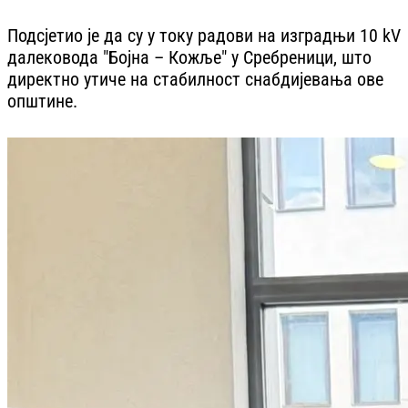
Подсјетио је да су у току радови на изградњи 10 kV
далековода "Бојна – Кожље" у Сребреници, што
директно утиче на стабилност снабдијевања ове
општине.