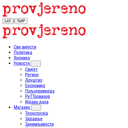
|
LAT
ЋИР
Све вијести
Политика
Хроника
Новости
Свијет
Регион
Друштво
Економија
Пољопривреда
РеТТровизор
Изјава дана
Магазин
Технологија
Здравље
Занимљивости