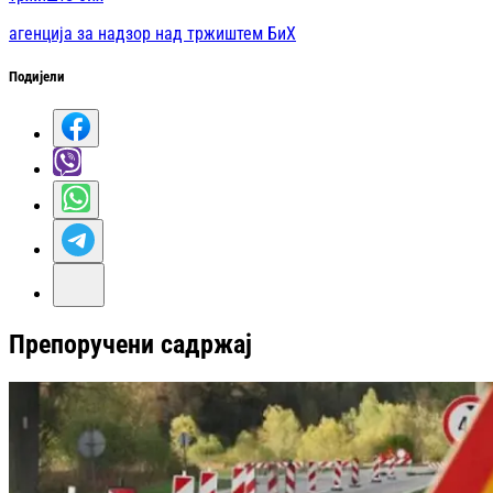
агенција за надзор над тржиштем БиХ
Подијели
Препоручени садржај