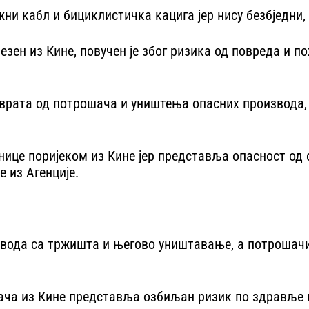
жни кабл и бициклистичка кацига јер нису безбједни,
 увезен из Кине, повучен је због ризика од повреда 
оврата од потрошача и уништења опасних производа,
нице поријеком из Кине јер представља опасност од 
 из Агенције.
ода са тржишта и његово уништавање, а потрошачима 
ача из Кине представља озбиљан ризик по здравље к