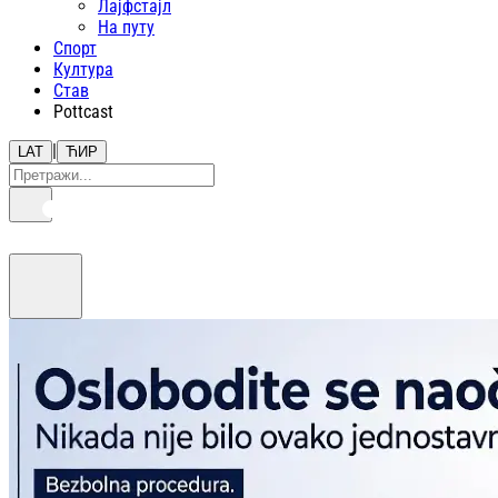
Лајфстajл
На путу
Спорт
Култура
Став
Pottcast
|
LAT
ЋИР