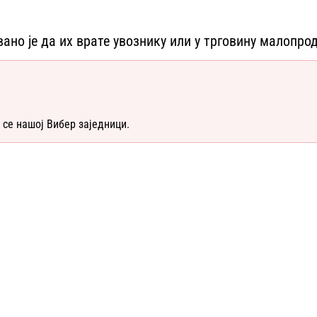
но је да их врате увознику или у трговину малопродај
 се нашој Вибер заједници.