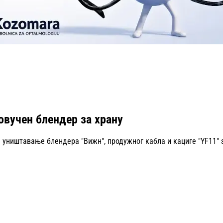
овучен блендер за храну
уништавање блендера "Вижн", продужног кабла и кациге "YF11" з