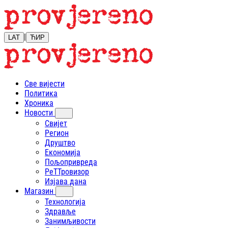
|
LAT
ЋИР
Све вијести
Политика
Хроника
Новости
Свијет
Регион
Друштво
Економија
Пољопривреда
РеТТровизор
Изјава дана
Магазин
Технологија
Здравље
Занимљивости