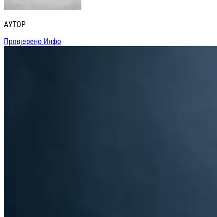
АУТОР
Провјерено Инфо