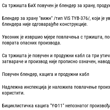
Са тржишта БиХ повучен је блендер за храну, проду
Блендер за храну "вижн" /тип VIS TYB-376/, који је
блендера није одговарајуће конструкције.
Увозник је извршио мјере повлачења с тржишта, п
поврата опасних производа.
Са тржишта је повучен и продужни кабл са три утич
затвараче и производ није прописно означен, наводе
Повучен блендер, кацига и продужни кабл
Надлежна инспекција је наложила повлачење произв
користити.
Бициклистичка кацига "YФ11" непознатог произвођ