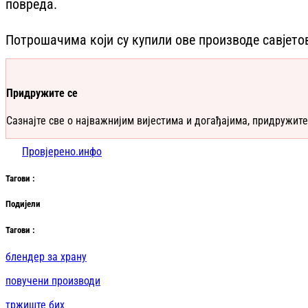
повреда.
Потрошачима који су купили ове производе савјетова
Придружите се
Сазнајте све о најважнијим вијестима и догађајима, придружите
Провјерено.инфо
Таг
ови
:
Подијели
Таг
ови
:
блендер за храну
повучени производи
тржиште бих