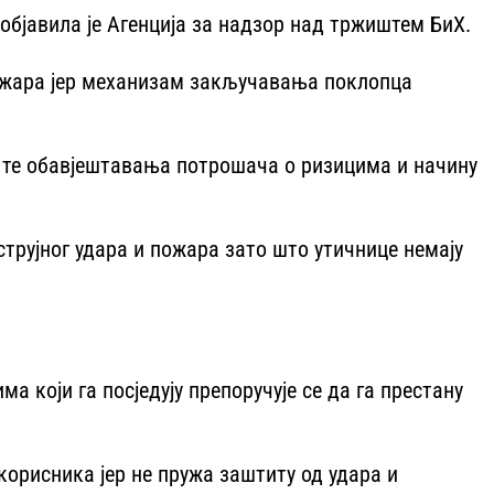
 објавила је Агенција за надзор над тржиштем БиХ.
и пожара јер механизам закључавања поклопца
 те обавјештавања потрошача о ризицима и начину
струјног удара и пожара зато што утичнице немају
који га посједују препоручује се да га престану
орисника јер не пружа заштиту од удара и