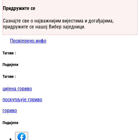
Придружите се
Сазнајте све о најважнијим вијестима и догађајима,
придружите се нашој Вибер заједници.
Провјерено.инфо
Таг
ови
:
Подијели
Таг
ови
:
цијена гориво
поскупљује гориво
гориво
Подијели