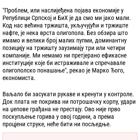
"Проблем, или наслијеђена појава економије у
Републици Српској и БиХ је да смо ми јако мали.
Код нас већина тржишта, укључујући и тржиште
нафте, је нека врста олигопола. Без обзира што
имамо и велики број малих пупми, доминантну
позицију на тржишту заузимају три или четири
компаније. Ми немамо ни претјерано ефикасне
институције које би истраживале и спречавале
олигополско понашање", рекао је Марко Ђого,
економиста.
Ваљало би засукати рукаве и кренути у контроле.
Док плата не покрива ни потрошачку корпу, удари
на џепове грађана не престају. Ово није прво
поскупљење горива у овој години, а према
процјени струке, неће бити ни посљедње.