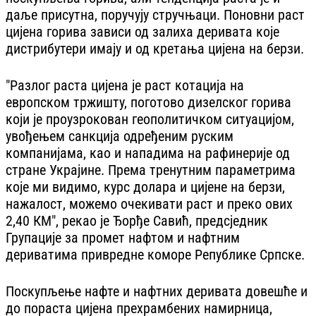
даље присутна, поручују стручњаци. Поновни раст
цијена горива зависи од залиха деривата које
дистрибутери имају и од кретања цијена на берзи.
"Разлог раста цијена је раст котација на
европском тржишту, поготово дизелског горива
који је проузрокован геополитичком ситуацијом,
увођењем санкција одређеним руским
компанијама, као и нападима на рафинерије од
стране Украјине. Према тренутним параметрима
које ми видимо, курс долара и цијене на берзи,
нажалост, можемо очекивати раст и преко ових
2,40 КМ", рекао је Ђорђе Савић, предсједник
Групације за промет нафтом и нафтним
дериватима привредне коморе Републике Српске.
Поскупљење нафте и нафтних деривата довешће и
до пораста цијена прехрамбених намирница,