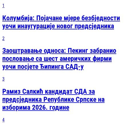
1
Колумбија: Појачане мјере безбједности
уочи инаугурације новог предсједника
2
Заоштравање односа: Пекинг забранио
пословање са шест америчких фирми
уочи посјете Ђипинга САД-у
3
Рамиз Салкић кандидат СДА за
предсједника Републике Српске на
изборима 2026. године
4