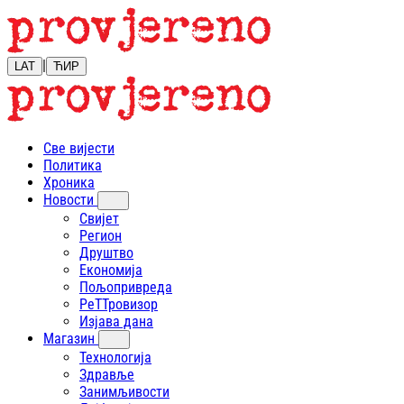
|
LAT
ЋИР
Све вијести
Политика
Хроника
Новости
Свијет
Регион
Друштво
Економија
Пољопривреда
РеТТровизор
Изјава дана
Магазин
Технологија
Здравље
Занимљивости