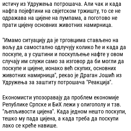
истичу из Удружења потрошача. Али чак и када
нафта појефтини на свјетском тржишту, то се не
одражава на цијене на пумпама, а поготово не
прати цијену основних животних намирница.
"Имамо ситуацију да је трговцима стављено на
вољу да самостално одлучују колико ће и када да
поскупе, а у суштини и поскупљење нафте у овом
случају им служи само за изговор да би могли да
поскупе и цијене, ионако већ скупих, основних
животних намирница", рекао је Драган Јошић из
Удружења за заштиту потрошача "Реакција".
Економисти упозоравају да проблем економије
Републике Српске и БиХ лежи у олигополу и тзв.
"љепљивости цијена". Када једном нешто поскупи,
тешко му пада цијена, а када треба да поскупи
лако се креће навише.