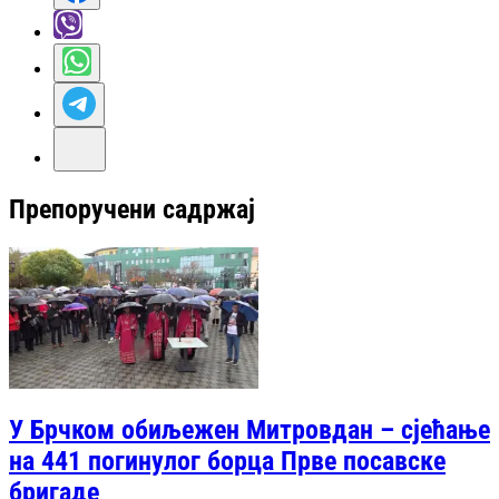
Препоручени садржај
У Брчком обиљежен Митровдан – сјећање
на 441 погинулог борца Прве посавске
бригаде