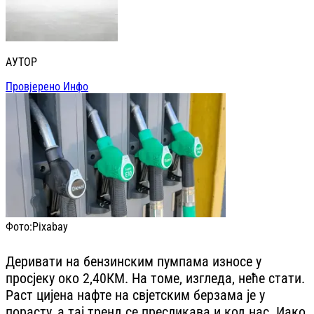
АУТОР
Провјерено Инфо
Фото:
Pixabay
Деривати на бензинским пумпама износе у
просјеку око 2,40КМ. На томе, изгледа, неће стати.
Раст цијена нафте на свјетским берзама је у
порасту, а тај тренд се пресликава и код нас. Иако