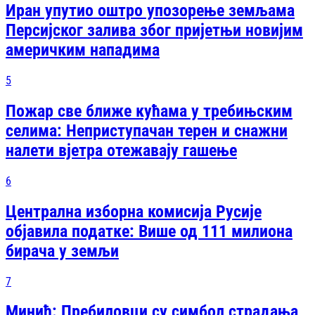
Иран упутио оштро упозорење земљама
Персијског залива због пријетњи новијим
америчким нападима
5
Пожар све ближе кућама у требињским
селима: Неприступачан терен и снажни
налети вјетра отежавају гашење
6
Централна изборна комисија Русије
објавила податке: Више од 111 милиона
бирача у земљи
7
Минић: Пребиловци су симбол страдања,