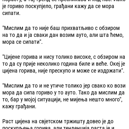
је гориво поскупјело, грађани кажу да се мора
сипати.
"Мислим да то није баш прихватљиво с обзиром
на то да и ја сваки дан возим ауто, али шта ћемо,
мора се сипати".
"Цијене горива и нису толико високе, с обзиром на
то да су прије неколико година биле и веће. Океј је
цијена горива, није прескупо и може се издржати".
"Мислим да то и не утиче толико јер свако ко вози
мора да сипа гориво у то ауто. Тако да мислим да
то, бар у мојој ситуацији, не мијења нешто много",
кажу грађани.
Раст цијена на свјетском тржишту довео је до
поскупљења горива, али тенденција раста је и