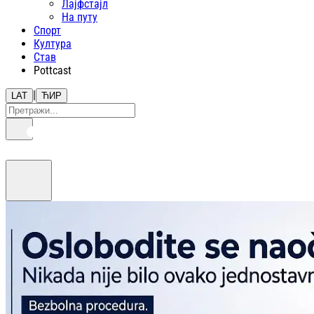
Лајфстajл
На путу
Спорт
Култура
Став
Pottcast
|
LAT
ЋИР