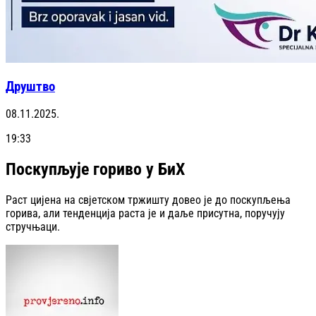
Друштво
08.11.2025.
19:33
Поскупљује гориво у БиХ
Раст цијена на свјетском тржишту довео је до поскупљења
горива, али тенденција раста је и даље присутна, поручују
стручњаци.