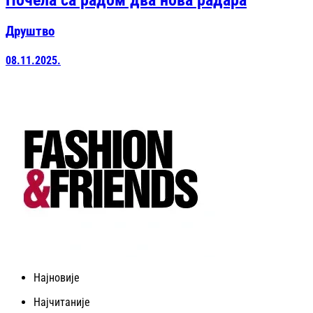
Почела са радом два нова радара
Друштво
08.11.2025.
Најновије
Најчитаније