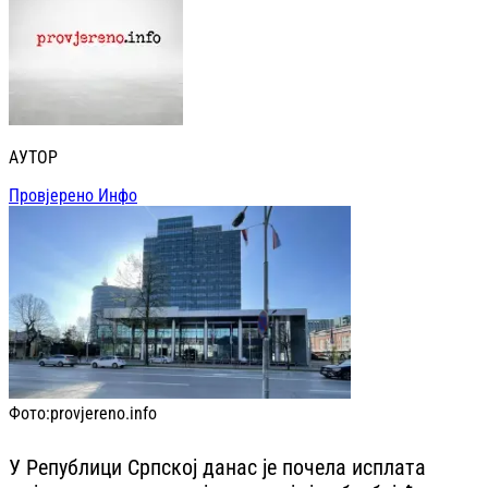
АУТОР
Провјерено Инфо
Фото:
provjereno.info
У Републици Српској данас је почела исплата