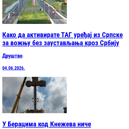
Како да активирате ТАГ уређај из Српске
за вожњу без заустављања кроз Србију
Друштво
04.06.2026.
У Берацима код Кнежева ниче