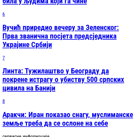
била у људима који га чине
6
Вучић приредио вечеру за Зеленског:
Прва званична посjета предсjедника
Украјине Србији
7
Линта: Тужилаштво у Београду да
покрене истрагу о убиству 500 српских
цивила на Банији
8
Аракчи: Иран показао снагу, муслиманске
земље треба да се ослоне на себе
сервисне информације