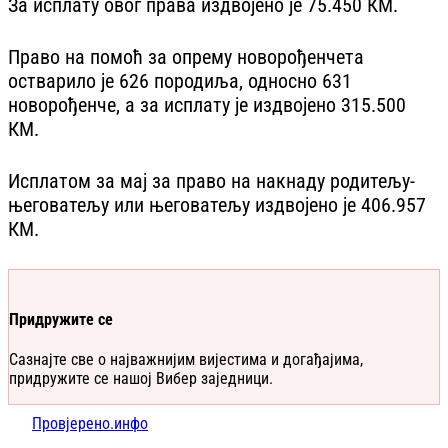
За исплату овог права издвојено је 75.450 КМ.
Право на помоћ за опрему новорођенчета
остварило је 626 породиља, односно 631
новорођенче, а за исплату је издвојено 315.500
КМ.
Исплатом за мај за право на накнаду родитељу-
његоватељу или његоватељу издвојено је 406.957
КМ.
Придружите се
Сазнајте све о најважнијим вијестима и догађајима,
придружите се нашој Вибер заједници.
Провјерено.инфо