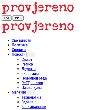
|
LAT
ЋИР
Све вијести
Политика
Хроника
Новости
Свијет
Регион
Друштво
Економија
Пољопривреда
РеТТровизор
Изјава дана
Магазин
Технологија
Здравље
Занимљивости