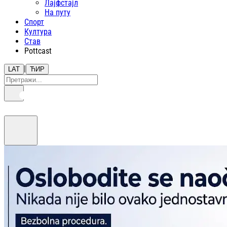
Лајфстajл
На путу
Спорт
Култура
Став
Pottcast
|
LAT
ЋИР