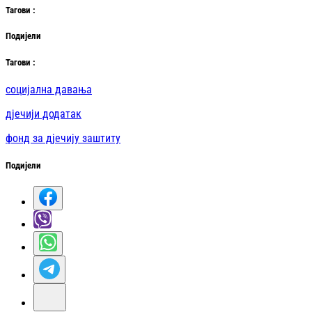
Таг
ови
:
Подијели
Таг
ови
:
социјална давања
дјечији додатак
фонд за дјечију заштиту
Подијели