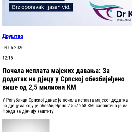
Друштво
04.06.2026.
12:15
Почела исплата мајских давања: За
додатак на дјецу у Српској обезбијеђено
више од 2,5 милиона КМ
У Републици Српској данас је почела исплата мајског додатка
на дјецу за коју је обезбијеђено 2.557.258 КМ, саопштено је из
Фонда за дјечију заштиту.