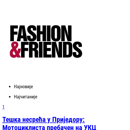
Најновије
Најчитаније
1
Тешка несрећа у Приједору:
Мотоциклиста пребачен на УКЦ