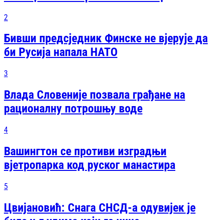
2
Бивши предсједник Финске не вјерује да
би Русија напала НАТО
3
Влада Словеније позвала грађане на
рационалну потрошњу воде
4
Вашингтон се противи изградњи
вјетропарка код руског манастира
5
Цвијановић: Снага СНСД-а одувијек је