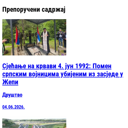
Препоручени садржај
Сјећање на крвави 4. јун 1992: Помен
српским војницима убијеним из засједе у
Жепи
Друштво
04.06.2026.