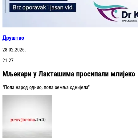
Друштво
28.02.2026.
21:27
Мљекари у Лакташима просипали млијеко
"Пола народ однио, пола земља однијела"