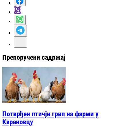
Препоручени садржај
Потврђен птичји грип на фарми у
Карановцу