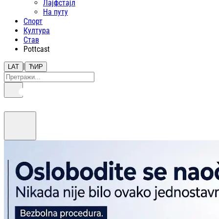
Лајфстajл
На путу
Спорт
Култура
Став
Pottcast
|
LAT
ЋИР