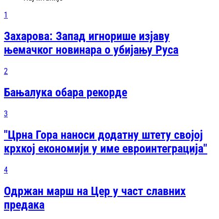
1
Захарова: Запад игнорише изјаву
њемачког новинара о убијању Руса
2
Бањалука обара рекорде
3
"Црна Гора наноси додатну штету својој
крхкој економији у име евроинтеграција"
4
Одржан марш на Цер у част славних
предака