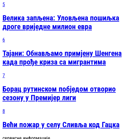
5
Велика запљена: Уловљена пошиљка
дроге вриједне милион евра
6
Тајани: Обнављамо примјену Шенгена
када прође криза са мигрантима
7
Борац рутинском побједом отворио
сезону у Премијер лиги
8
Већи пожар у селу Сливља код Гацка
сервисне информације