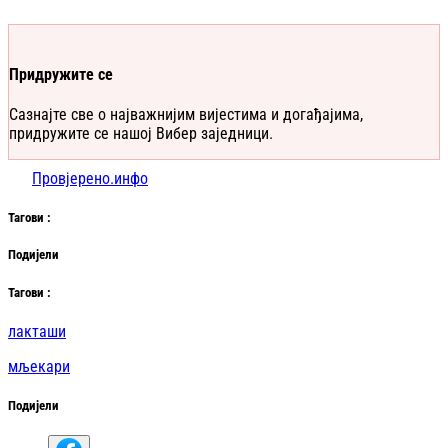
Придружите се
Сазнајте све о најважнијим вијестима и догађајима,
придружите се нашој Вибер заједници.
Провјерено.инфо
Таг
ови
:
Подијели
Таг
ови
:
лакташи
мљекари
Подијели