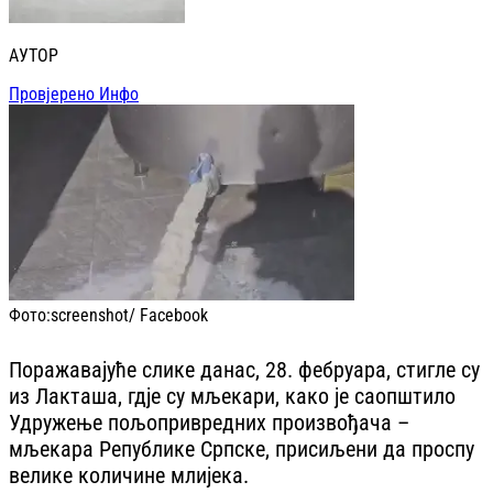
АУТОР
Провјерено Инфо
Фото:
screenshot/ Facebook
Поражавајуће слике данас, 28. фебруара, стигле су
из Лакташа, гдје су мљекари, како је саопштило
Удружење пољопривредних произвођача –
мљекара Републике Српске, присиљени да проспу
велике количине млијека.