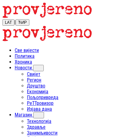
|
LAT
ЋИР
Све вијести
Политика
Хроника
Новости
Свијет
Регион
Друштво
Економија
Пољопривреда
РеТТровизор
Изјава дана
Магазин
Технологија
Здравље
Занимљивости