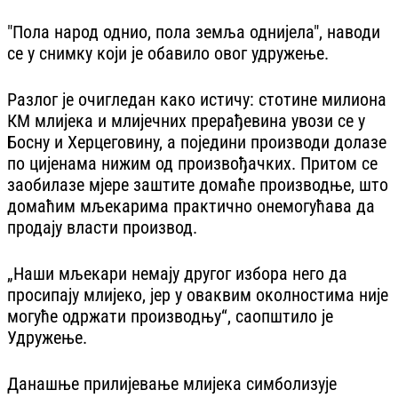
"Пола народ однио, пола земља однијела", наводи
се у снимку који је обавило овог удружење.
Разлог је очигледан како истичу: стотине милиона
КМ млијека и млијечних прерађевина увози се у
Босну и Херцеговину, а поједини производи долазе
по цијенама нижим од произвођачких. Притом се
заобилазе мјере заштите домаће производње, што
домаћим мљекарима практично онемогућава да
продају власти производ.
„Наши мљекари немају другог избора него да
просипају млијеко, јер у оваквим околностима није
могуће одржати производњу“, саопштило је
Удружење.
Данашње прилијевање млијека симболизује