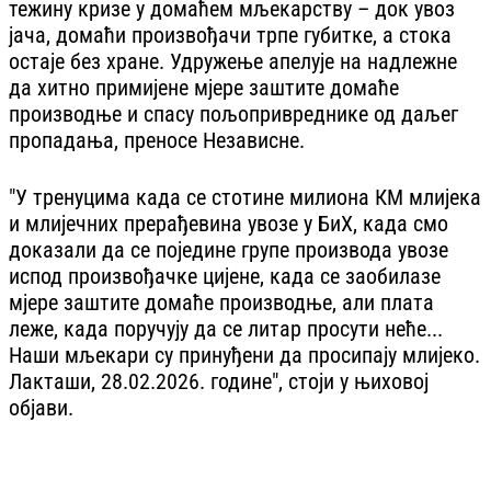
тежину кризе у домаћем мљекарству – док увоз
јача, домаћи произвођачи трпе губитке, а стока
остаје без хране. Удружење апелује на надлежне
да хитно примијене мјере заштите домаће
производње и спасу пољопривреднике од даљег
пропадања, преносе Независне.
"У тренуцима када се стотине милиона КМ млијека
и млијечних прерађевина увозе у БиХ, када смо
доказали да се поједине групе производа увозе
испод произвођачке цијене, када се заобилазе
мјере заштите домаће производње, али плата
леже, када поручују да се литар просути неће...
Наши мљекари су принуђени да просипају млијеко.
Лакташи, 28.02.2026. године", стоји у њиховој
објави.