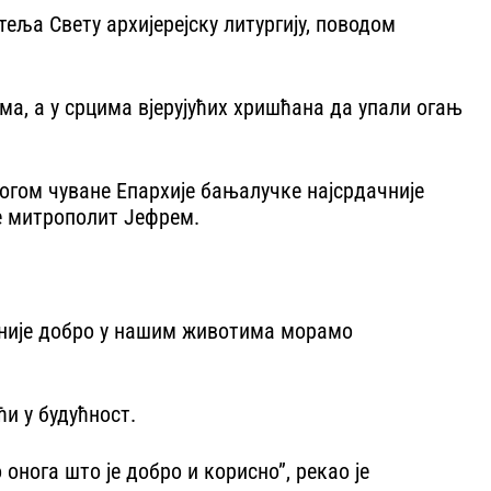
ља Свету архијерејску литургију, поводом
а, а у срцима вјерујућих хришћана да упали огањ
огом чуване Епархије бањалучке најсрдачније
је митрополит Јефрем.
 није добро у нашим животима морамо
ћи у будућност.
онога што је добро и корисно”, рекао је