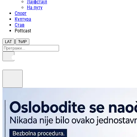
Лајфстajл
На путу
Спорт
Култура
Став
Pottcast
|
LAT
ЋИР