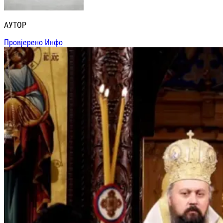
АУТОР
Провјерено Инфо