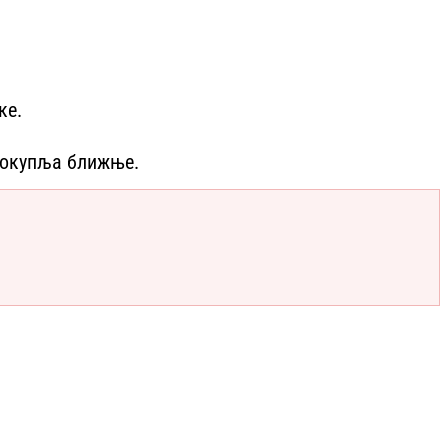
ке.
и окупља ближње.