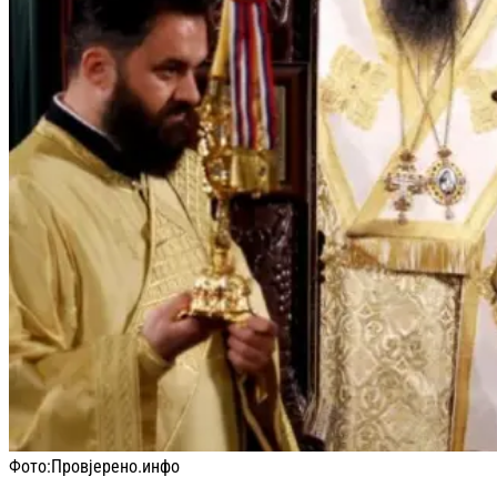
Фото:
Провјерено.инфо