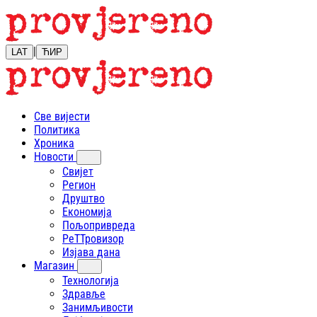
|
LAT
ЋИР
Све вијести
Политика
Хроника
Новости
Свијет
Регион
Друштво
Економија
Пољопривреда
РеТТровизор
Изјава дана
Магазин
Технологија
Здравље
Занимљивости