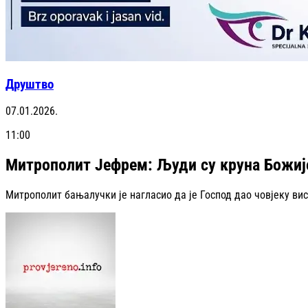
Друштво
07.01.2026.
11:00
Митрополит Јефрем: Људи су круна Божиј
Митрополит бањалучки је нагласио да је Господ дао човјеку вис