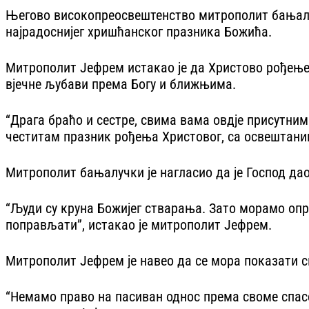
Његово високопреосвештенство митрополит бањалучк
најрадоснијег хришћанског празника Божића.
Митрополит Јефрем истакао је да Христово рођење 
вјечне љубави према Богу и ближњима.
“Драга браћо и сестре, свима вама овдје присутни
честитам празник рођења Христовог, са освештаним
Митрополит бањалучки је нагласио да је Господ дао
“Људи су круна Божијег стварања. Зато морамо оп
поправљати”, истакао је митрополит Јефрем.
Митрополит Јефрем је навео да се мора показати сна
“Немамо право на пасиван однос према своме спасењ