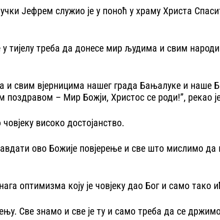
и Јефрем служио је у поноћ у храму Христа Спасите
у тијелу треба да донесе мир људима и свим народим
ма и свим вјерницима нашег града Бањалуке и наше Б
 поздравом – Мир Божји, Христос се роди!”, рекао 
 човјеку високо достојанство.
равдати ово Божије повјерење и све што мислимо да
га оптимизма коју је човјеку дао Бог и само тако и
у. Све знамо и све је ту и само треба да се држимо 