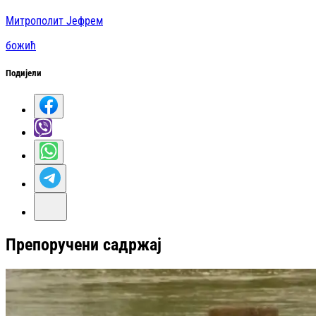
Митрополит Јефрем
божић
Подијели
Препоручени садржај