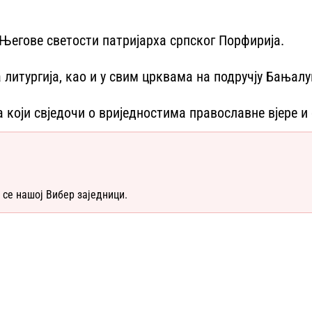
Његове светости патријарха српског Порфирија.
 литургија, као и у свим црквама на подручју Бањалу
 који свједочи о вриједностима православне вјере 
 се нашој Вибер заједници.