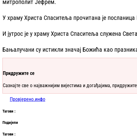
митрополит Јефрем.
У храму Христа Спаситеља прочитана је посланица 
И јутрос је у храму Христа Спаситеља служена Света
Бањалучани су истикли значај Божића као празника
Придружите се
Сазнајте све о најважнијим вијестима и догађајима, придружите
Провјерено.инфо
Таг
ови
:
Подијели
Таг
ови
: