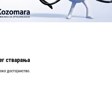
ег стварања
око достојанство.