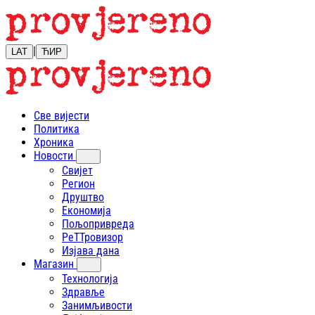
|
LAT
ЋИР
Све вијести
Политика
Хроника
Новости
Свијет
Регион
Друштво
Економија
Пољопривреда
РеТТровизор
Изјава дана
Магазин
Технологија
Здравље
Занимљивости