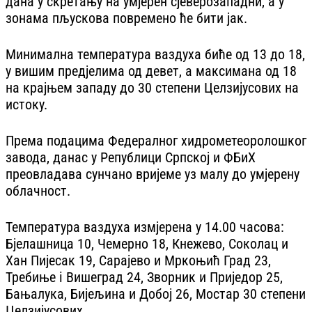
дана у скретању на умјерен сјеверозападни, а у
зонама пљускова повремено ће бити јак.
Минимална температура ваздуха биће од 13 до 18,
у вишим предјелима од девет, а максимана од 18
на крајњем западу до 30 степени Целзијусових на
истоку.
Према подацима Федералног хидрометеоролошког
завода, данас у Републици Српској и ФБиХ
преовладава сунчано вријеме уз малу до умјерену
облачност.
Температура ваздуха измјерена у 14.00 часова:
Бјелашница 10, Чемерно 18, Кнежево, Соколац и
Хан Пијесак 19, Сарајево и Мркоњић Град 23,
Требиње i Вишеград 24, Зворник и Приједор 25,
Бањалука, Бијељина и Добој 26, Мостар 30 степени
Целзијусових.