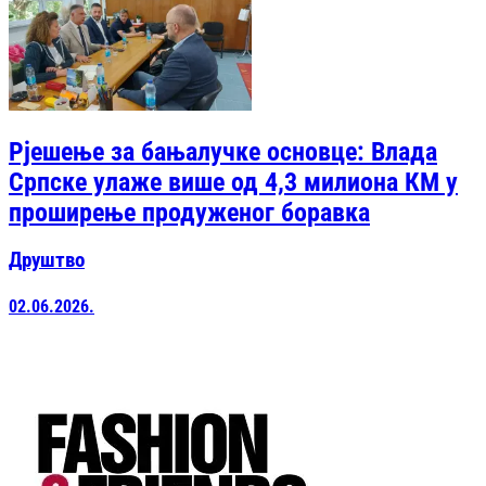
Рјешење за бањалучке основце: Влада
Српске улаже више од 4,3 милиона КМ у
проширење продуженог боравка
Друштво
02.06.2026.