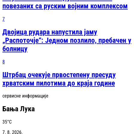
повезаних са руским војним комплексом
7
Двојица рудара напустила јаму
„Распоточје“: Једном позлило, пребачен у
болницу
8
Штрбац очекује првостепену пресуду
хрватским пилотима до краја године
сервисне информације
Бања Лука
35
°C
7. 8. 2026.