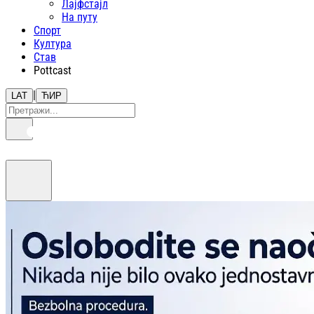
Лајфстajл
На путу
Спорт
Култура
Став
Pottcast
|
LAT
ЋИР