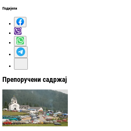
Подијели
Препоручени садржај