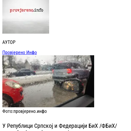
АУТОР
Провјерено Инфо
Фото:
провјерено.инфо
У Републици Српској и Федерацији БиХ /ФБиХ/