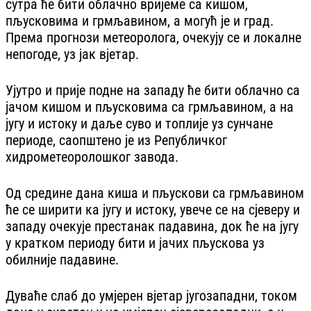
сутра ће бити облачно вријеме са кишом,
пљусковима и грмљавином, а могућ је и град.
Према прогнози метеоролога, очекују се и локалне
непогоде, уз јак вјетар.
Ујутро и прије подне на западу ће бити облачно са
јачом кишом и пљусковима са грмљавином, а на
југу и истоку и даље суво и топлије уз сунчане
периоде, саопштено је из Републичког
хидрометеоролошког завода.
Од средине дана киша и пљускови са грмљавином
ће се ширити ка југу и истоку, увече се на сјеверу и
западу очекује престанак падавина, док ће на југу
у кратком периоду бити и јачих пљускова уз
обилније падавине.
Дуваће слаб до умјерен вјетар југозападни, током