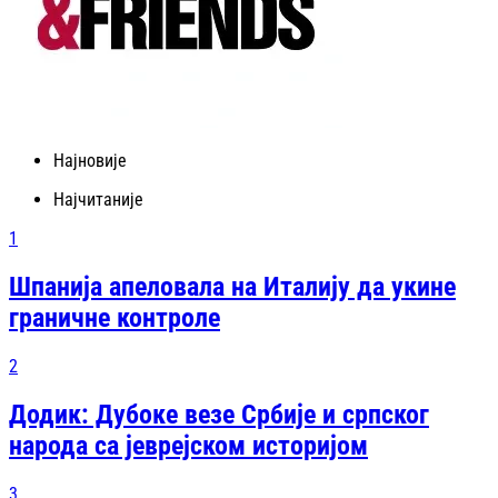
Најновије
Најчитаније
1
Шпанија апеловала на Италију да укине
граничне контроле
2
Додик: Дубоке везе Србије и српског
народа са јеврејском историјом
3