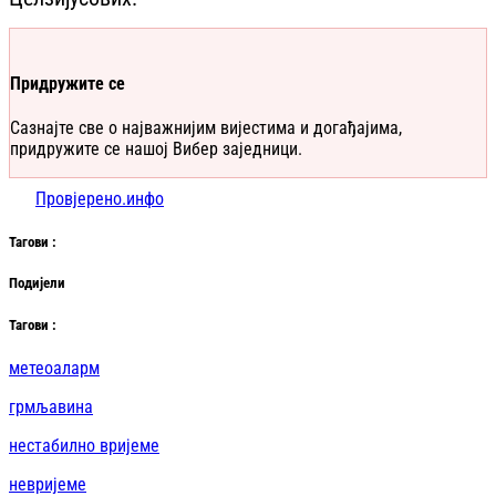
Придружите се
Сазнајте све о најважнијим вијестима и догађајима,
придружите се нашој Вибер заједници.
Провјерено.инфо
Таг
ови
:
Подијели
Таг
ови
:
метеоаларм
грмљавина
нестабилно вријеме
невријеме