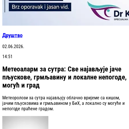
Друштво
02.06.2026.
14:51
Метеоаларм за сутра: Све најављује јаче
пљускове, грмљавину и локалне непогоде,
могућ и град
Метеоролози за сутра најављују облачно вријеме са кишом,
јачим пљусковима и грмљавином у БиХ, а локално су могуће и
непогоде праћене градом.