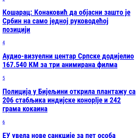
Кошарац: Конаковић да објасни зашто је
Србин на само једној руководећој
позицији
4
Аудио-визуелни центар Српске додијелио
167.540 КМ за три анимирана филма
5
Полиција у Бијељини открила плантажу са
206 стабљика индијске конoplje и 242
грама кокаина
6
ЕУ увела нове санкције за пет особа