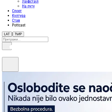
Лајфстajл
На путу
Спорт
Култура
Став
Pottcast
|
LAT
ЋИР