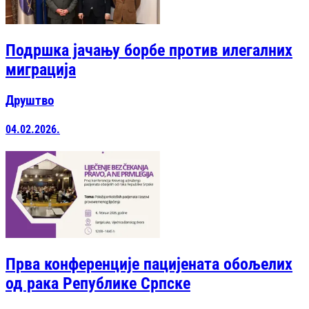
Подршка јачању борбе против илегалних
миграција
Друштво
04.02.2026.
Прва конференције пацијената обољелих
од рака Републике Српске