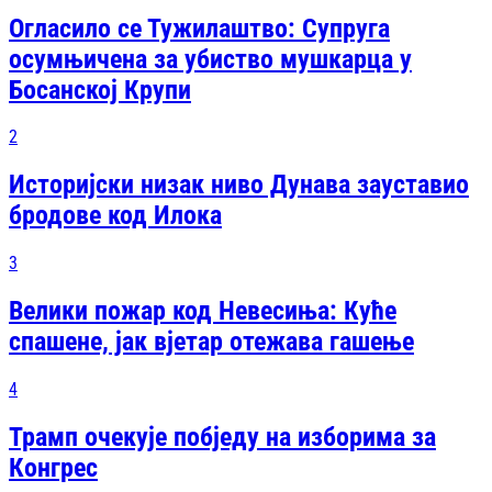
Огласило се Тужилаштво: Супруга
осумњичена за убиство мушкарца у
Босанској Крупи
2
Историјски низак ниво Дунава зауставио
бродове код Илока
3
Велики пожар код Невесиња: Куће
спашене, јак вjетар отежава гашење
4
Трамп очекује побједу на изборима за
Конгрес