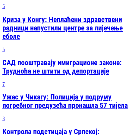
5
Криза у Конгу: Неплаћени здравствени
радници напустили центре за лијечење
еболе
6
САД пооштравају имиграционе законе:
Трудноћа не штити од депортације
7
Ужас у Чикагу: Полиција у подруму
погребног предузећа пронашла 57 тијела
8
Контрола подстицаја у Српској: