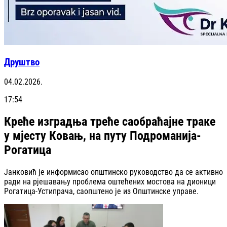
Друштво
04.02.2026.
17:54
Креће изградња треће саобраћајне траке
у мјесту Ковањ, на путу Подроманија-
Рогатица
Јанковић је информисао општинско руководство да се активно
ради на рјешавању проблема оштећених мостова на дионици
Рогатица-Устипрача, саопштено је из Општинске управе.