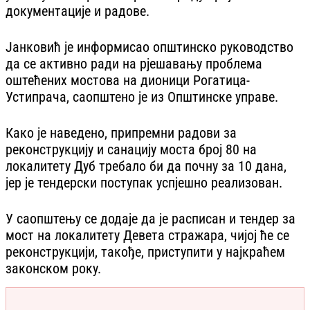
документације и радове.
Јанковић је информисао општинско руководство
да се активно ради на рјешавању проблема
оштећених мостова на дионици Рогатица-
Устипрача, саопштено је из Општинске управе.
Како је наведено, припремни радови за
реконструкцију и санацију моста број 80 на
локалитету Дуб требало би да почну за 10 дана,
јер је тендерски поступак успјешно реализован.
У саопштењу се додаје да је расписан и тендер за
мост на локалитету Девета стражара, чијој ће се
реконструкцији, такође, приступити у најкраћем
законском року.