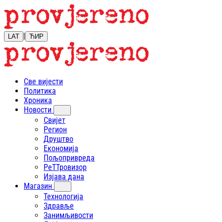
|
LAT
ЋИР
Све вијести
Политика
Хроника
Новости
Свијет
Регион
Друштво
Економија
Пољопривреда
РеТТровизор
Изјава дана
Магазин
Технологија
Здравље
Занимљивости