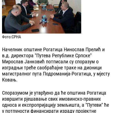
Фото:
СРНА
Начелник општине Рогатица Нинослав Прелић и
в.д. директора "Путева Републике Српске"
Мирослав Јанковић потписали су споразум о
изградњи треће саобраћајне траке на дионици
магистралног пута Подроманија-Рогатица, у мјесту
Ковањ.
Споразумом је утврђено да ће општина Рогатица
извршити рјешавање свих имовинско-правних
односа и експропријацију земљишта, а "Путеви" ће
у потпуности финансирати израду пројектне