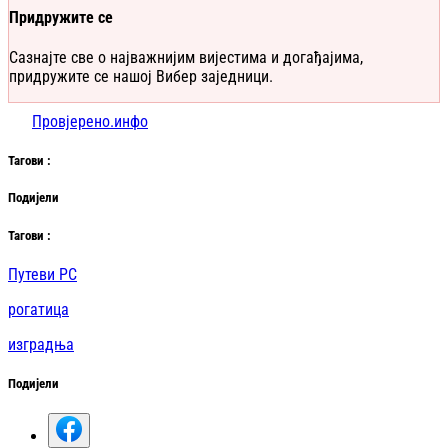
Придружите се
Сазнајте све о најважнијим вијестима и догађајима,
придружите се нашој Вибер заједници.
Провјерено.инфо
Таг
ови
:
Подијели
Таг
ови
:
Путеви РС
рогатица
изградња
Подијели