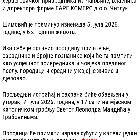
херцеговачког привредника из Чапљине, власника
и директора фирме БАРЕ КОМЕРС д.о.о. Читлук.
Шимовић је преминуо изненада 5. јула 2026.
године, у 65. години живота.
Иза себе је оставио породицу, пријатеље,
сараднике и бројне познанике који ће га памтити
као успјешног привредника и човјека преданог
послу, породици и средини у којој је живио и
дјеловао.
Посљедњи испраћај и сахрана биће обављени у
уторак, 7. јула 2026. године, у 17 сати на мјесном
католичком гробљу Светог Леополда Мандића у
Грабовинама.
Породица ће примати изразе сућути у капели један