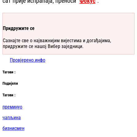
сат прије испраћаја, преноси
"
Фокус
".
Придружите се
Сазнајте све о најважнијим вијестима и догађајима,
придружите се нашој Вибер заједници.
Провјерено.инфо
Таг
ови
:
Подијели
Таг
ови
:
преминуо
чапљина
бизнисмен