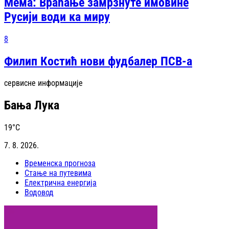
Мема: Враћање замрзнуте имовине
Русији води ка миру
8
Филип Костић нови фудбалер ПСВ-а
сервисне информације
Бања Лука
19
°C
7. 8. 2026.
Временска прогноза
Стање на путевима
Електрична енергија
Водовод