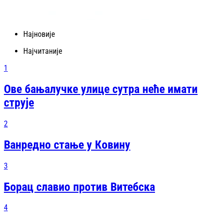
Најновије
Најчитаније
1
Ове бањалучке улице сутра неће имати
струје
2
Ванредно стање у Ковину
3
Борац славио против Витебска
4