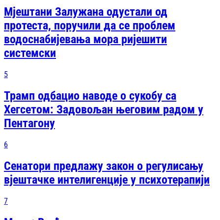
Мјештани Залужана одустали од
протеста, поручили да се проблем
водоснабијевања мора ријешити
системски
5
Трамп одбацио наводе о сукобу са
Хегсетом: Задовољан његовим радом у
Пентагону
6
Сенатори предлажу закон о регулисању
вјештачке интелигенције у психотерапији
7