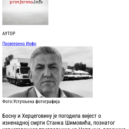
АУТОР
Провјерено Инфо
Фото:
Уступљена фотографија
Босну и Херцеговину је погодила вијест о
изненадној смрти Станка Шимовића, познатог