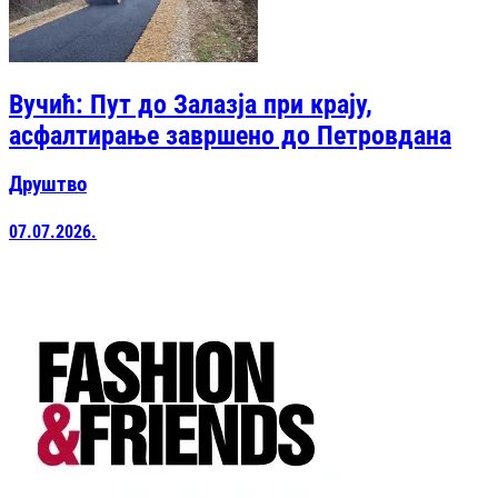
Вучић: Пут до Залазја при крају,
асфалтирање завршено до Петровдана
Друштво
07.07.2026.