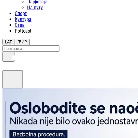
Лајфстajл
На путу
Спорт
Култура
Став
Pottcast
|
LAT
ЋИР