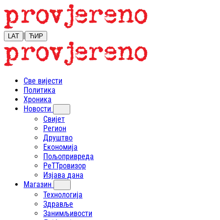
|
LAT
ЋИР
Све вијести
Политика
Хроника
Новости
Свијет
Регион
Друштво
Економија
Пољопривреда
РеТТровизор
Изјава дана
Магазин
Технологија
Здравље
Занимљивости