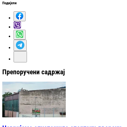
Подијели
Препоручени садржај