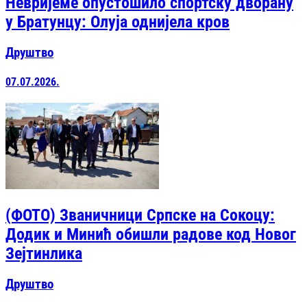
Невријеме опустошило спортску дворану
у Братунцу: Олуја однијела кров
Друштво
07.07.2026.
(ФОТО) Званичници Српске на Сокоцу:
Додик и Минић обишли радове код Новог
Зејтинлика
Друштво