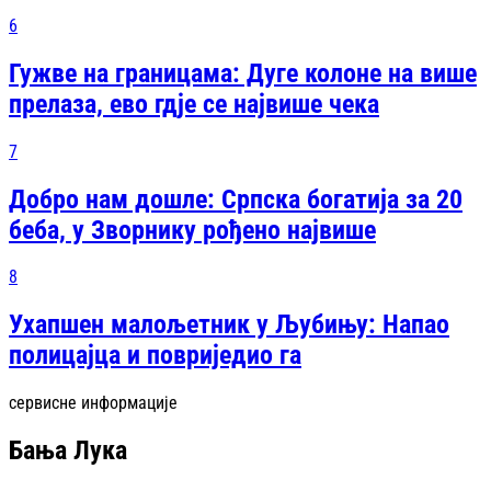
6
Гужве на границама: Дуге колоне на више
прелаза, ево гдје се највише чека
7
Добро нам дошле: Српска богатија за 20
беба, у Зворнику рођено највише
8
Ухапшен малољетник у Љубињу: Напао
полицајца и повриједио га
сервисне информације
Бања Лука