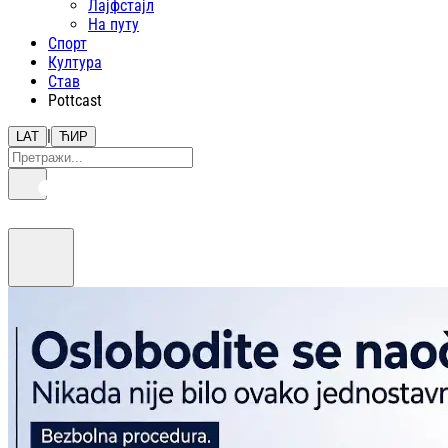
Лајфстajл
На путу
Спорт
Култура
Став
Pottcast
|
LAT
ЋИР