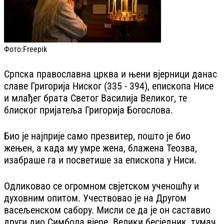
Фото:
Freepik
Српска православна црква и њени вjерници данас
славе Григорија Ниског (335 - 394), епископа Нисе
и млађег брата Светог Василија Великог, те
блиског пријатеља Григорија Богослова.
Био је најприје само презвитер, пошто је био
жењен, а када му умре жена, блажена Теозва,
изабраше га и посветише за епископа у Ниси.
Одликовао се огромном свјетском ученошћу и
духовним опитом. Учествовао је на Другом
васељенском сабору. Мисли се да је он саставио
други дио Симбола вјере. Велики бесједник, тумач