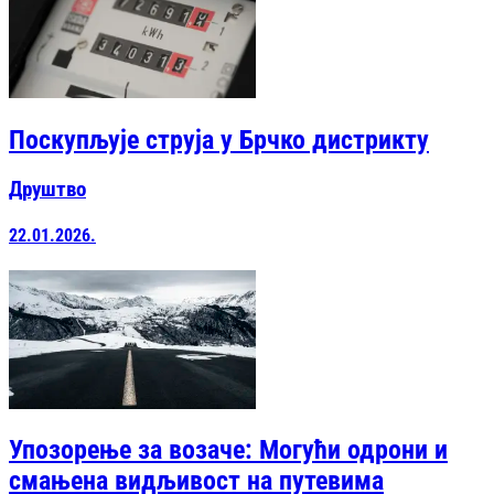
Поскупљује струјa у Брчко дистрикту
Друштво
22.01.2026.
Упозорење за возаче: Могући одрони и
смањена видљивост на путевима