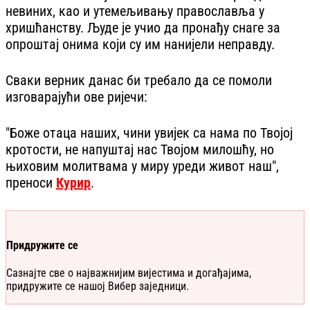
невиних, као и утемељивању православља у
хришћанству. Људе је учио да пронађу снаге за
опроштај онима који су им нанијели неправду.
Сваки верник данас би требало да се помоли
изговарајући ове ријечи:
"Боже отаца наших, чини увијек са нама по Твојој
кротости, не напуштај нас Твојом милошћу, но
њиховим молитвама у миру уреди живот наш",
преноси
Курир
.
Придружите се
Сазнајте све о најважнијим вијестима и догађајима,
придружите се нашој Вибер заједници.