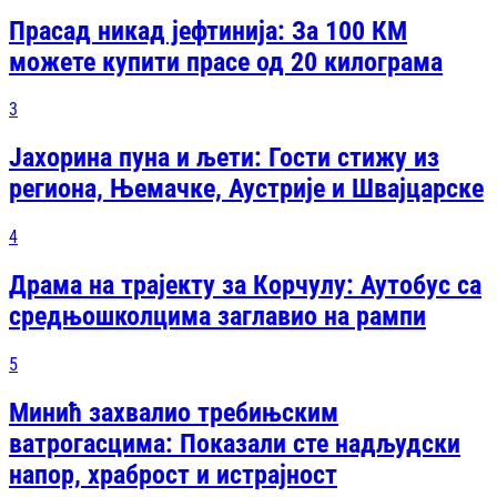
Прасад никад јефтинија: За 100 КМ
можете купити прасе од 20 килограма
3
Јахорина пуна и љети: Гости стижу из
региона, Њемачке, Аустрије и Швајцарске
4
Драма на трајекту за Корчулу: Аутобус са
средњошколцима заглавио на рампи
5
Минић захвалио требињским
ватрогасцима: Показали сте надљудски
напор, храброст и истрајност