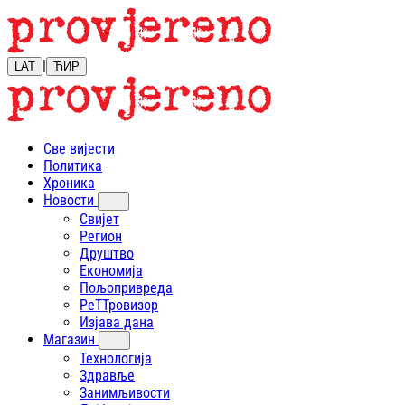
|
LAT
ЋИР
Све вијести
Политика
Хроника
Новости
Свијет
Регион
Друштво
Економија
Пољопривреда
РеТТровизор
Изјава дана
Магазин
Технологија
Здравље
Занимљивости