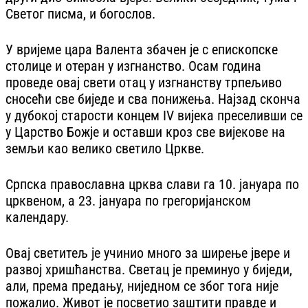
Светог писма, и богослов.
У вријеме цара Валента збачен је с епископске
столице и отеран у изгнанство. Осам година
проведе овај свети отац у изгнанству трпељиво
сносећи све биједе и сва понижења. Најзад сконча
у дубокој старости концем IV вијека преселивши се
у Царство Божје и оставши кроз све вијекове на
земљи као велико светило Цркве.
Српска православна црква слави га 10. јануара по
црквеном, а 23. јануара по грегоријанском
календару.
Овај светитељ је учинио много за ширење јвере и
развој хришћанства. Светац је преминуо у биједи,
али, према предању, ниједном се због тога није
пожалио. Живот је посветио заштити правде и