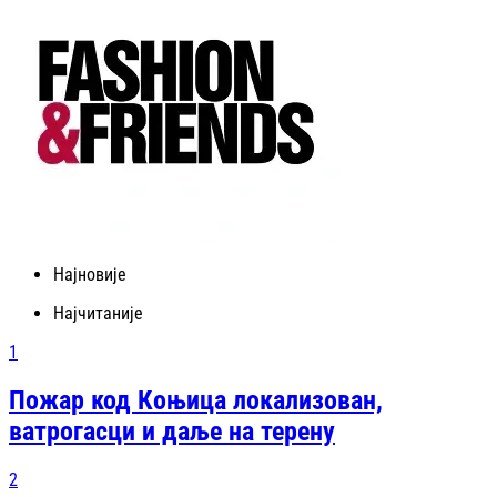
Најновије
Најчитаније
1
Пожар код Коњица локализован,
ватрогасци и даље на терену
2