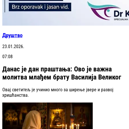
Друштво
23.01.2026.
07:08
Данас је дан праштања: Ово је важна
молитва млађем брату Василија Великог
Овај светитељ је учинио много за ширење јвере и развој
хришћанства.