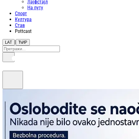
Лајфстajл
На путу
Спорт
Култура
Став
Pottcast
|
LAT
ЋИР