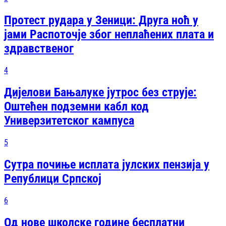
Протест рудара у Зеници: Друга ноћ у
јами Распоточје због неплаћених плата и
здравственог
4
Дијелови Бањалуке јутрос без струје:
Оштећен подземни кабл код
Универзитетског кампуса
5
Сутра почиње исплата јулских пензија у
Републици Српској
6
Од нове школске године бесплатни