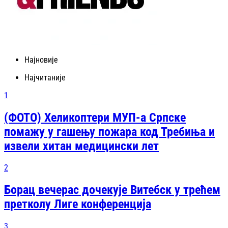
Најновије
Најчитаније
1
(ФОТО) Хеликоптери МУП-а Српске
помажу у гашењу пожара код Требиња и
извели хитан медицински лет
2
Борац вечерас дочекује Витебск у трећем
претколу Лиге конференција
3