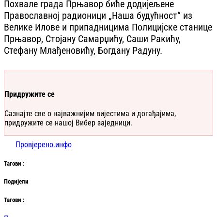
Похвале града Прњавор биће додијељене
Православној радионици „Наша будућност“ из
Велике Илове и припадницима Полицијске станице
Прњавор, Стојану Самарџићу, Саши Ракићу,
Стефану Млађеновићу, Богдану Радуну.
Придружите се
Сазнајте све о најважнијим вијестима и догађајима,
придружите се нашој Вибер заједници.
Провјерено.инфо
Таг
ови
:
Подијели
Таг
ови
: