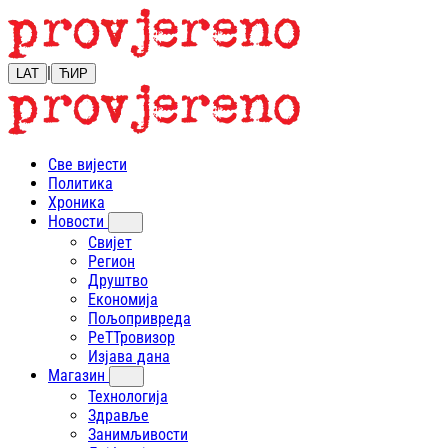
|
LAT
ЋИР
Све вијести
Политика
Хроника
Новости
Свијет
Регион
Друштво
Економија
Пољопривреда
РеТТровизор
Изјава дана
Магазин
Технологија
Здравље
Занимљивости