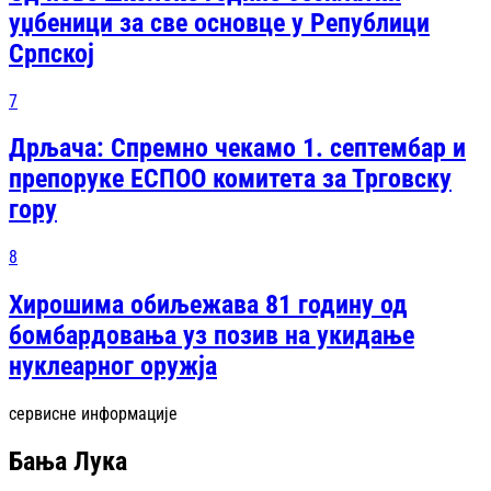
уџбеници за све основце у Републици
Српској
7
Дрљача: Спремно чекамо 1. септембар и
препоруке ЕСПОО комитета за Трговску
гору
8
Хирошима обиљежава 81 годину од
бомбардовања уз позив на укидање
нуклеарног оружја
сервисне информације
Бања Лука