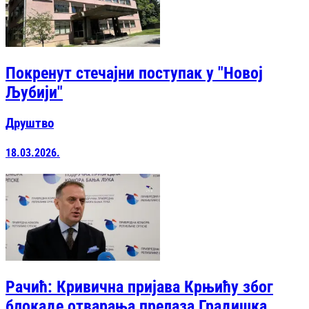
Покренут стечајни поступак у "Новој
Љубији"
Друштво
18.03.2026.
Рачић: Кривична пријава Крњићу због
блокаде отварања прелаза Градишка