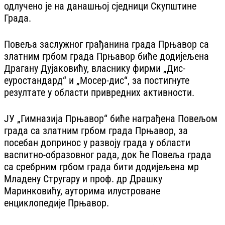
одлучено је на данашњој сједници Скупштине
Града.
Повеља заслужног грађанина града Прњавор са
златним грбом града Прњавор биће додијељена
Драгану Дујаковићу, власнику фирми „Дис-
еуростандард“ и „Мосер-дис“, за постигнуте
резултате у области привредних активности.
ЈУ „Гимназија Прњавор“ биће награђена Повељом
града са златним грбом града Прњавор, за
посебан допринос у развоју града у области
васпитно-образовног рада, док ће Повеља града
са сребрним грбом града бити додијељена мр
Младену Стругару и проф. др Драшку
Маринковићу, ауторима илустроване
енциклопедије Прњавор.