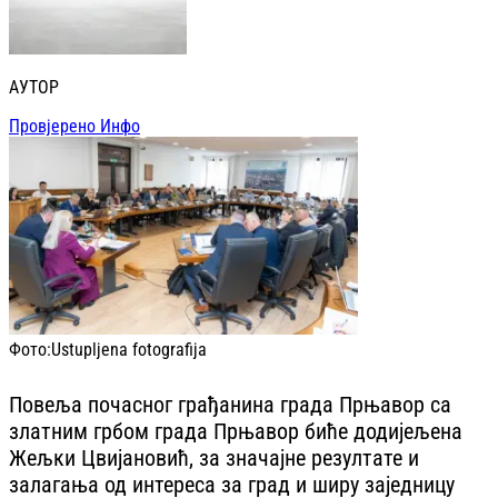
АУТОР
Провјерено Инфо
Фото:
Ustupljena fotografija
Повеља почасног грађанина града Прњавор са
златним грбом града Прњавор биће додијељена
Жељки Цвијановић, за значајне резултате и
залагања од интереса за град и ширу заједницу