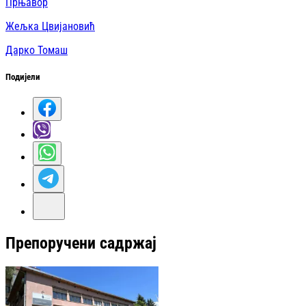
Прњавор
Жељка Цвијановић
Дарко Томаш
Подијели
Препоручени садржај