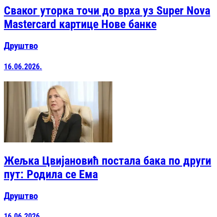
Сваког уторка точи до врха уз Super Nova
Mastercard картице Нове банке
Друштво
16.06.2026.
Жељка Цвијановић постала бака по други
пут: Родила се Ема
Друштво
16.06.2026.