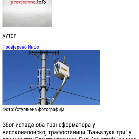
АУТОР
Провјерено Инфо
Фото:
Уступљена фотографија
Због испада оба трансформатора у
високонапонској трафостаници "Бањалука три" у