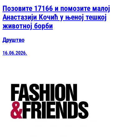
Позовите 17166 и помозите малој
Анастазији Кочић у њеној тешкој
животној борби
Друштво
16.06.2026.