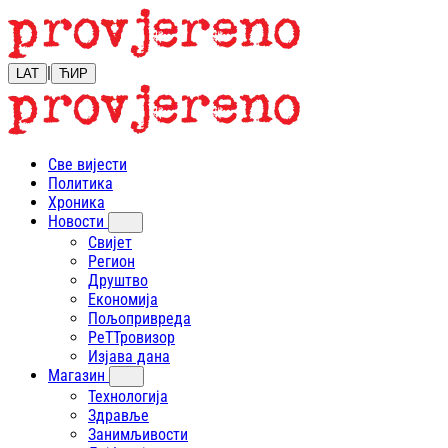
|
LAT
ЋИР
Све вијести
Политика
Хроника
Новости
Свијет
Регион
Друштво
Економија
Пољопривреда
РеТТровизор
Изјава дана
Магазин
Технологија
Здравље
Занимљивости