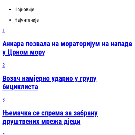
Најновије
Најчитаније
1
Анкара позвала на мораторијум на нападе
у Црном мору
2
Возач намјерно ударио у групу
бициклиста
3
Њемачка се спрема за забрану
друштвених мрежа дјеци
4