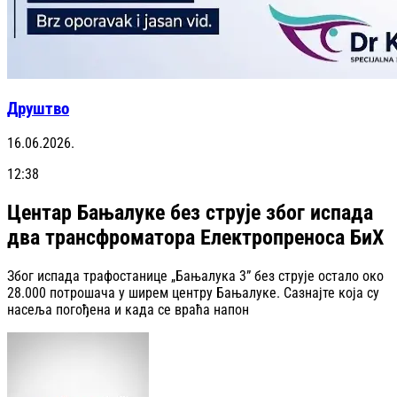
Друштво
16.06.2026.
12:38
Центар Бањалуке без струје због испада
два трансфроматора Електропреноса БиХ
Због испада трафостанице „Бањалука 3” без струје остало око
28.000 потрошача у ширем центру Бањалуке. Сазнајте која су
насеља погођена и када се враћа напон