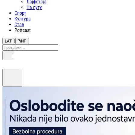
Лајфстajл
На путу
Спорт
Култура
Став
Pottcast
|
LAT
ЋИР