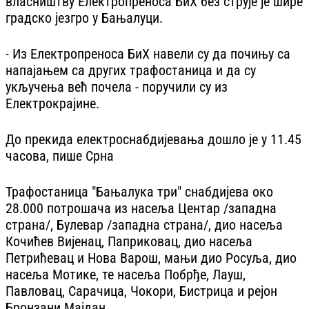
власништву Електропреноса БиХ без струје је шире
градско језгро у Бањалуци.
- Из Електропреноса БиХ навели су да почињу са
напајањем са других трафостаница и да су
укључења већ почела - поручили су из
Електрокрајине.
До прекида електроснабдијевања дошло је у 11.45
часова, пише Срна
Трафостаница "Бањалука три" снабдијева око
28.000 потрошача из насеља Центар /западна
страна/, Булевар /западна страна/, дио насеља
Кочићев Вијенац, Паприковац, дио насеља
Петрићевац и Нова Варош, мањи дио Росуља, дио
насеља Мотике, те насеља Побрђе, Лауш,
Павловац, Сарачица, Чокори, Бистрица и рејон
Бронзани Мајдан.