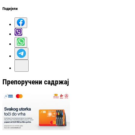
Подијели
Препоручени садржај