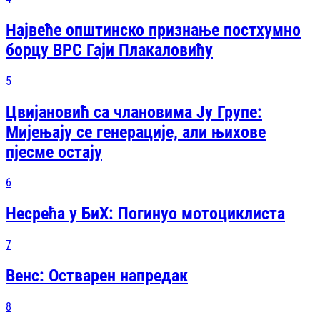
Највеће општинско признање постхумно
борцу ВРС Гаји Плакаловићу
5
Цвијановић са члановима Ју Групе:
Мијењају се генерације, али њихове
пјесме остају
6
Несрећа у БиХ: Погинуо мотоциклиста
7
Венс: Остварен напредак
8