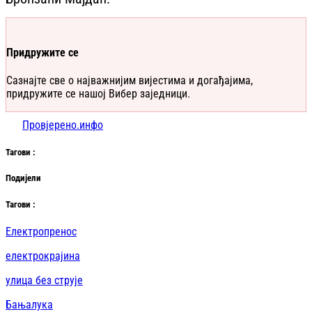
Придружите се
Сазнајте све о најважнијим вијестима и догађајима,
придружите се нашој Вибер заједници.
Провјерено.инфо
Таг
ови
:
Подијели
Таг
ови
:
Електропренос
електрокрајина
улица без струје
Бањалука