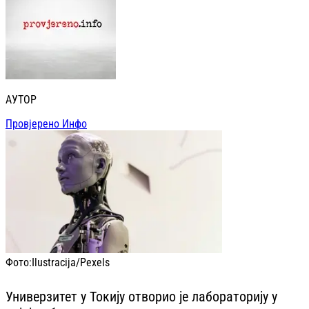
АУТОР
Провјерено Инфо
Фото:
Ilustracija/Pexels
Универзитет у Токију отворио је лабораторију у