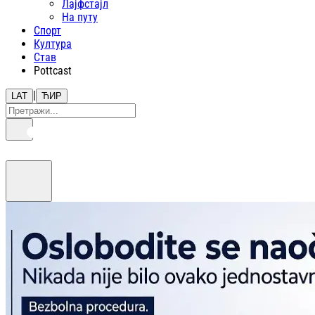
Лајфстajл
На путу
Спорт
Култура
Став
Pottcast
|
LAT
ЋИР