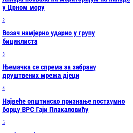
у Црном мору
2
Возач намјерно ударио у групу
бициклиста
3
Њемачка се спрема за забрану
друштвених мрежа дјеци
4
Највеће општинско признање постхумно
борцу ВРС Гаји Плакаловићу
5