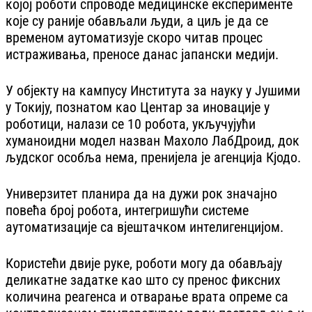
којој роботи спроводе медицинске експерименте
које су раније обављали људи, а циљ је да се
временом аутоматизује скоро читав процес
истраживања, преносе данас јапански медији.
У објекту на кампусу Института за науку у Јушими
у Токију, познатом као Центар за иновације у
роботици, налази се 10 робота, укључујући
хуманоидни модел назван Махоло ЛабДроид, док
људског особља нема, пренијела је агенција Кјодо.
Универзитет планира да на дужи рок значајно
повећа број робота, интегришући системе
аутоматизације са вјештачком интелигенцијом.
Користећи двије руке, роботи могу да обављају
деликатне задатке као што су пренос фиксних
количина реагенса и отварање врата опреме са