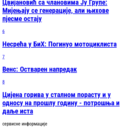
Цвијановић са члановима Ју Групе:
Мијењају се генерације, али њихове
пјесме остају
6
Несрећа у БиХ: Погинуо мотоциклиста
7
Венс: Остварен напредак
8
Цијена горива у сталном порасту и у
односу на прошлу годину - потрошња и
даље иста
сервисне информације