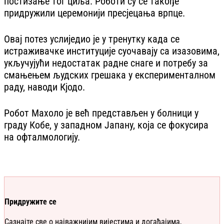
постизање тог циља. Роботи су се такође
придружили церемонији пресјецања врпце.
Овај потез услиједио је у тренутку када се
истраживачке институције суочавају са изазовима,
укључујући недостатак радне снаге и потребу за
смањењем људских грешака у експерименталном
раду, наводи Кјодо.
Робот Махоло је већ представљен у болници у
граду Кобе, у западном Јапану, која се фокусира
на офталмологију.
Придружите се
Сазнајте све о најважнијим вијестима и догађајима,