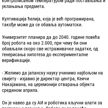
контролисаном температуром ради постављања и
уклањања предмета.
Култивација ћелија, која је већ програмирана,
такође може да се обавља аутоматски.
Универзитет планира да до 2040. године повећа
број робота на око 2.000, при чему би они
обављали скоро све истраживачке задатке, од
генерисања хипотеза до експерименталне
верификације.
- Желимо да јапанску науку учинимо најбољом на
свијету - изјавио је директор центра, Кеичи
Накајамана, на церемонији отварања објекта
средином априла.
Он је навео да су АИ и роботика кључни алати за