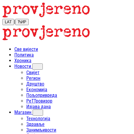
|
LAT
ЋИР
Све вијести
Политика
Хроника
Новости
Свијет
Регион
Друштво
Економија
Пољопривреда
РеТТровизор
Изјава дана
Магазин
Технологија
Здравље
Занимљивости