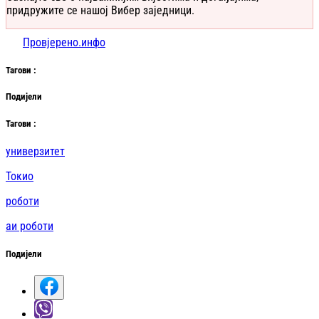
придружите се нашој Вибер заједници.
Провјерено.инфо
Таг
ови
:
Подијели
Таг
ови
:
универзитет
Токио
роботи
аи роботи
Подијели