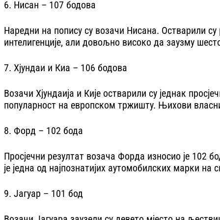
6. Нисан – 107 бодова
Наредни на попису су возачи Нисана. Остварили су 
интелигенције, али довољно високо да заузму шес
7. Хјундаи и Киа – 106 бодова
Возачи Хјyндаија и Кије остварили су једнак просј
популарност на европском тржишту. Њихови власни
8. Форд – 102 бода
Просјечни резултат возача Форда износио је 102 бо
је једна од најпознатијих аутомобилских марки на с
9. Јагуар – 101 бод
Возачи Јагуара заузели су девето мјесто на љестви