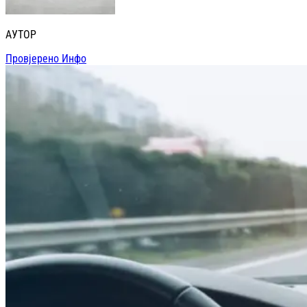
АУТОР
Провјерено Инфо