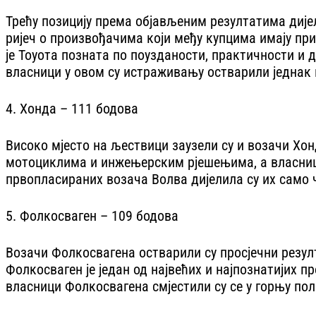
Трећу позицију према објављеним резултатима дијеле
ријеч о произвођачима који међу купцима имају при
је Тоyота позната по поузданости, практичности и 
власници у овом су истраживању остварили једнак п
4. Хонда – 111 бодова
Високо мјесто на љествици заузели су и возачи Хон
мотоциклима и инжењерским рјешењима, а власници
првопласираних возача Волва дијелила су их само 
5. Фолкосваген – 109 бодова
Возачи Фолкосвагена остварили су просјечни резул
Фолкосваген је један од највећих и најпознатијих 
власници Фолкосвагена смјестили су се у горњу пол