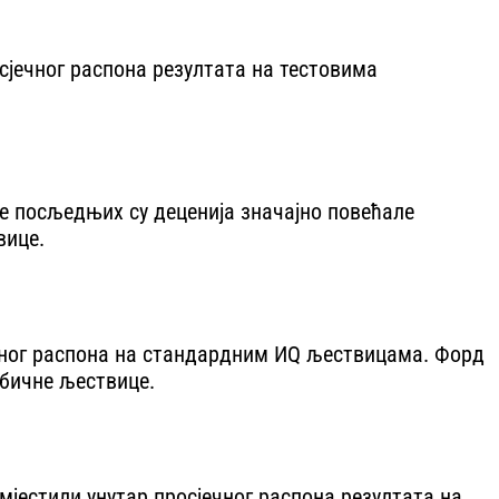
осјечног распона резултата на тестовима
рке посљедњих су деценија значајно повећале
вице.
јечног распона на стандардним ИQ љествицама. Форд
обичне љествице.
смјестили унутар просјечног распона резултата на