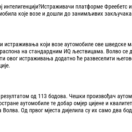
ј интелигенцији?Истраживачи платформе Фреебетс ис
мобила које возе и дошли до занимљивих закључака
ци истраживања који возе аутомобиле ове шведске ма
г распона на стандардним ИQ љествицама. Волво се д
ти овог истраживања додатно ће развеселити његов
ије.
м резултатом од 113 бодова. Чешки произвођач ауто
ростране аутомобиле те добар омјер цијене и квалит
Волва. Од првог мјеста дијелила су их само два бод