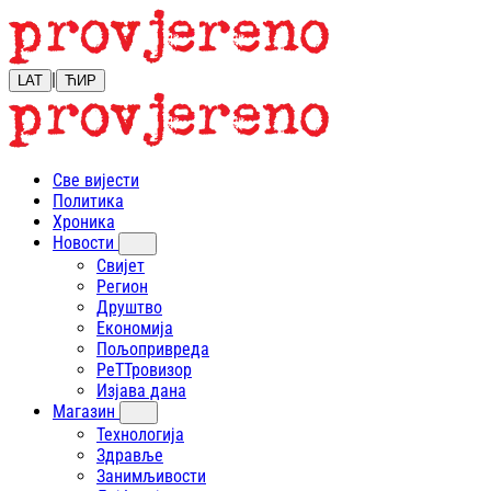
|
LAT
ЋИР
Све вијести
Политика
Хроника
Новости
Свијет
Регион
Друштво
Економија
Пољопривреда
РеТТровизор
Изјава дана
Магазин
Технологија
Здравље
Занимљивости