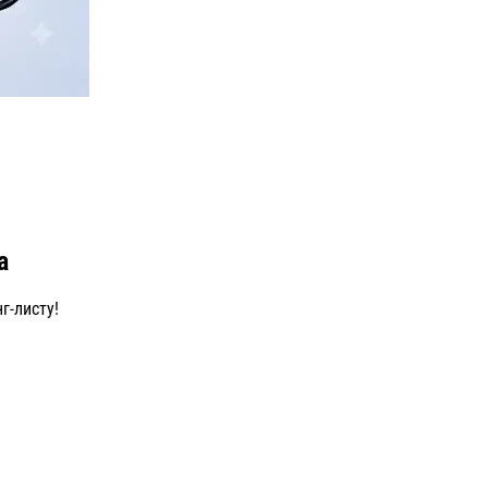
а
г-листу!