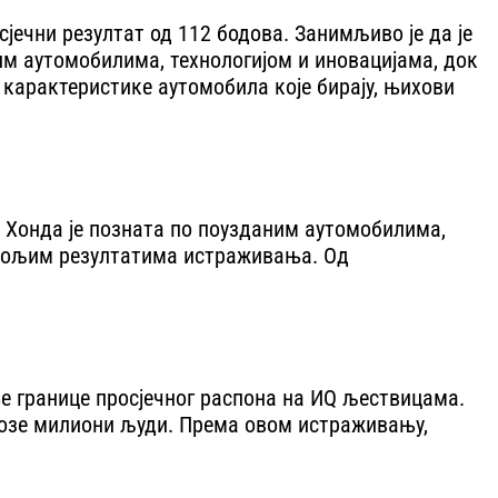
сјечни резултат од 112 бодова. Занимљиво је да је
им аутомобилима, технологијом и иновацијама, док
е карактеристике аутомобила које бирају, њихови
. Хонда је позната по поузданим аутомобилима,
јбољим резултатима истраживања. Од
ње границе просјечног распона на ИQ љествицама.
 возе милиони људи. Према овом истраживању,