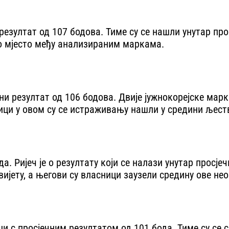
резултат од 107 бодова. Тиме су се нашли унутар пр
то мјесто међу анализираним маркама.
ечни резултат од 106 бодова. Двије јужнокорејске ма
ци у овом су се истраживању нашли у средини љест
да. Ријеч је о резултату који се налази унутар прос
вијету, а његови су власници заузели средину ове не
ци с просјечним резултатом од 101 бода. Тиме су се 