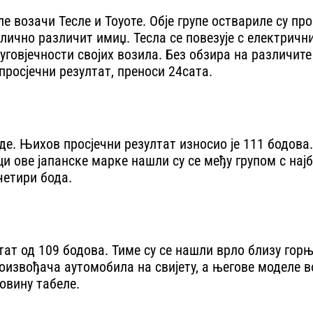
 возачи Тесле и Тоyоте. Обје групе оствариле су про
лично различит имиџ. Тесла се повезује с електричн
дуговјечности својих возила. Без обзира на различит
росјечни резултат, преноси 24сата.
де. Њихов просјечни резултат износио је 111 бодова
 ове јапанске марке нашли су се међу групом с на
четири бода.
тат од 109 бодова. Тиме су се нашли врло близу гор
произвођача аутомобила на свијету, а његове моделе
овину табеле.