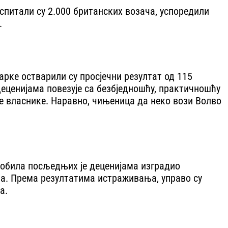
питали су 2.000 британских возача, успоредили
.
рке остварили су просјечни резултат од 115
еценијама повезује са безбједношћу, практичношћу
е власнике. Наравно, чињеница да неко вози Волво
мобила посљедњих је деценијама изградио
ета. Према резултатима истраживања, управо су
а.