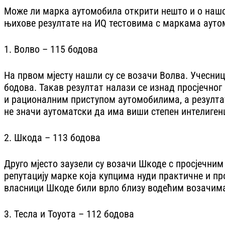
Може ли марка аутомобила открити нешто и о нашо
њихове резултате на ИQ тестовима с маркама ауто
1. Волво – 115 бодова
На првом мјесту нашли су се возачи Волва. Учесни
бодова. Такав резултат налази се изнад просјечно
и рационалним приступом аутомобилима, а резулта
не значи аутоматски да има виши степен интелигенц
2. Шкода – 113 бодова
Друго мјесто заузели су возачи Шкоде с просјечни
репутацију марке која купцима нуди практичне и п
власници Шкоде били врло близу водећим возачима 
3. Тесла и Тоyота – 112 бодова