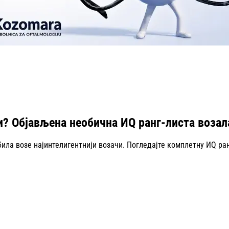
и? Објављена необична ИQ ранг-листа возал
ла возе најинтелигентнији возачи. Погледајте комплетну ИQ ран