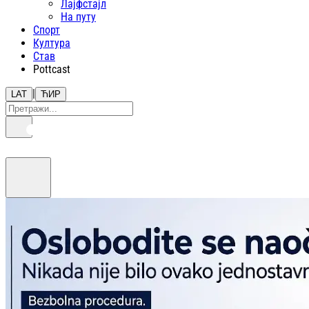
Лајфстajл
На путу
Спорт
Култура
Став
Pottcast
|
LAT
ЋИР