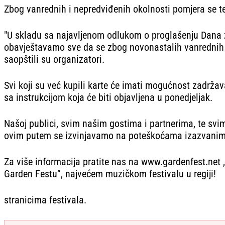
Zbog vanrednih i nepredviđenih okolnosti pomjera se t
"U skladu sa najavljenom odlukom o proglašenju Dana ža
obavještavamo sve da se zbog novonastalih vanrednih 
saopštili su organizatori.
Svi koji su već kupili karte će imati mogućnost zadrža
sa instrukcijom koja će biti objavljena u ponedjeljak.
Našoj publici, svim našim gostima i partnerima, te svi
ovim putem se izvinjavamo na poteškoćama izazvanim
Za više informacija pratite nas na www.gardenfest.net 
Garden Festu”, najvećem muzičkom festivalu u regiji!
stranicima festivala.