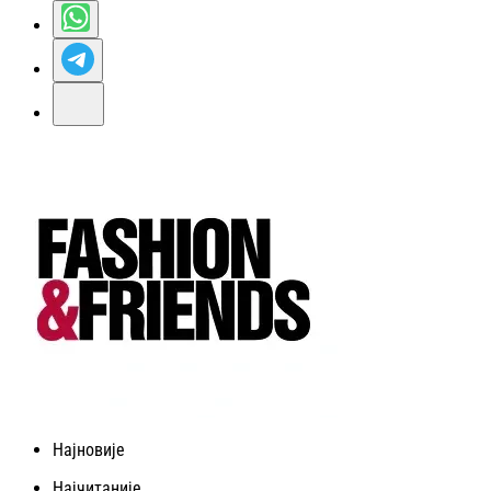
Најновије
Најчитаније