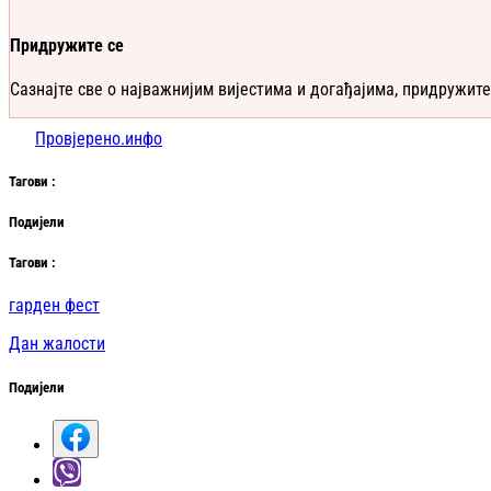
Придружите се
Сазнајте све о најважнијим вијестима и догађајима, придружите
Провјерено.инфо
Таг
ови
:
Подијели
Таг
ови
:
гарден фест
Дан жалости
Подијели