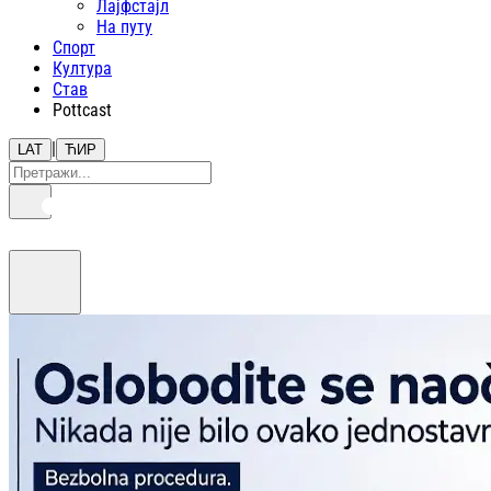
Лајфстajл
На путу
Спорт
Култура
Став
Pottcast
|
LAT
ЋИР