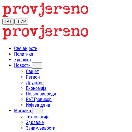
|
LAT
ЋИР
Све вијести
Политика
Хроника
Новости
Свијет
Регион
Друштво
Економија
Пољопривреда
РеТТровизор
Изјава дана
Магазин
Технологија
Здравље
Занимљивости