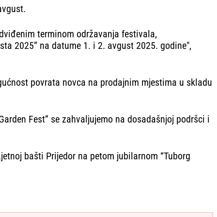
avgust.
redviđenim terminom održavanja festivala,
ta 2025” na datume 1. i 2. avgust 2025. godine",
mogućnost povrata novca na prodajnim mjestima u skladu
 Garden Fest” se zahvaljujemo na dosadašnjoj podršci i
Ljetnoj bašti Prijedor na petom jubilarnom “Tuborg