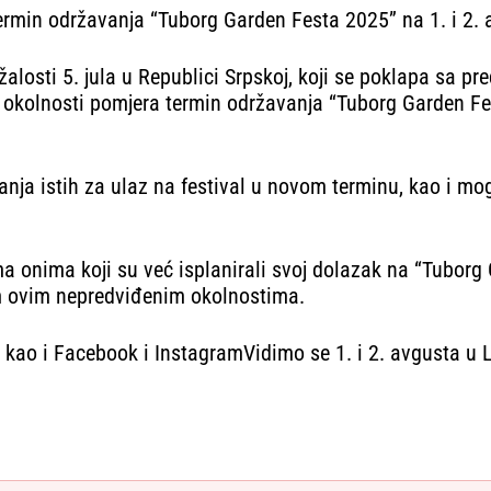
ermin održavanja “Tuborg Garden Festa 2025” na 1. i 2. 
losti 5. jula u Republici Srpskoj, koji se poklapa sa p
okolnosti pomjera termin održavanja “Tuborg Garden Fes
vanja istih za ulaz na festival u novom terminu, kao i 
ma onima koji su već isplanirali svoj dolazak na “Tuborg
 ovim nepredviđenim okolnostima.
, kao i Facebook i InstagramVidimo se 1. i 2. avgusta u 