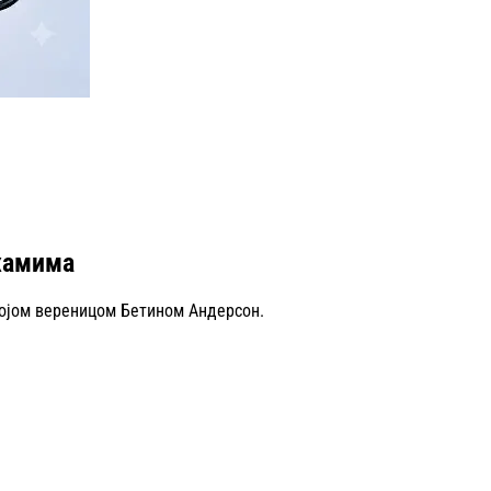
ахамима
војом вереницом Бетином Андерсон.