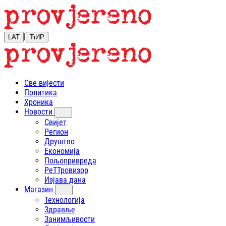
|
LAT
ЋИР
Све вијести
Политика
Хроника
Новости
Свијет
Регион
Друштво
Економија
Пољопривреда
РеТТровизор
Изјава дана
Магазин
Технологија
Здравље
Занимљивости