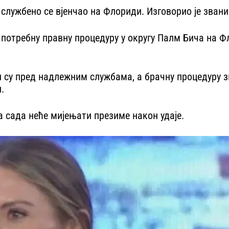
лужбено се вјенчао на Флориди. Изговорио је званич
 потребну правну процедуру у округу Палм Бича на Ф
 су пред надлежним службама, а брачну процедуру з
.
а сада неће мијењати презиме након удаје.