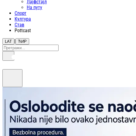
Лајфстajл
На путу
Спорт
Култура
Став
Pottcast
|
LAT
ЋИР