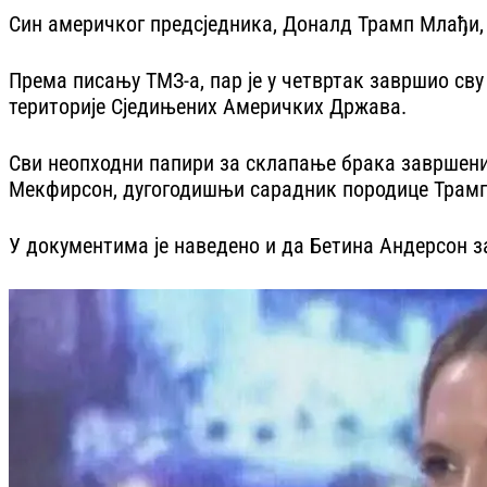
Син америчког предсједника, Доналд Трамп Млађи, с
Према писању ТМЗ-а, пар је у четвртак завршио сву
територије Сједињених Америчких Држава.
Сви неопходни папири за склапање брака завршени
Мекфирсон, дугогодишњи сарадник породице Трамп
У документима је наведено и да Бетина Андерсон з