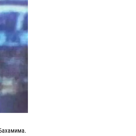
 Бахамима.