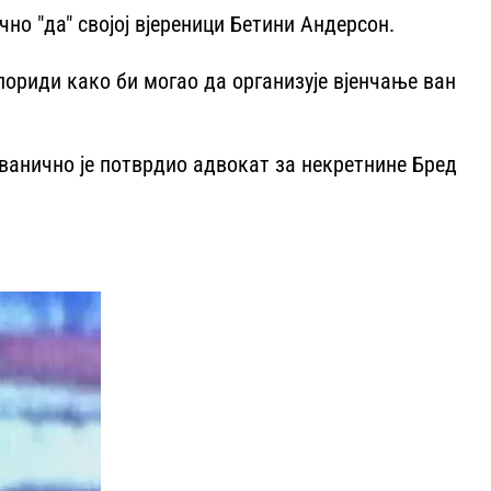
но "да" својој вјереници Бетини Андерсон.
лориди како би могао да организује вјенчање ван
ванично је потврдио адвокат за некретнине Бред