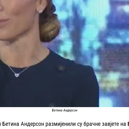
Бетина Андерсон
 Бетина Андерсон размијенили су брачне завјете на