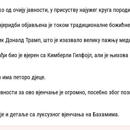
 од очију јавности, у присуству најужег круга пород
о вјеридби објављена је током традиционалне божићн
ик Доналд Трамп, што је изазвало велику пажњу меди
и био је вјерен са Кимберли Гилфојл, али је њихова
м има петоро дјеце.
вности за ово вјенчање је огромно, посебно због по
е и детаље са луксузног вјенчања на Бахамима.