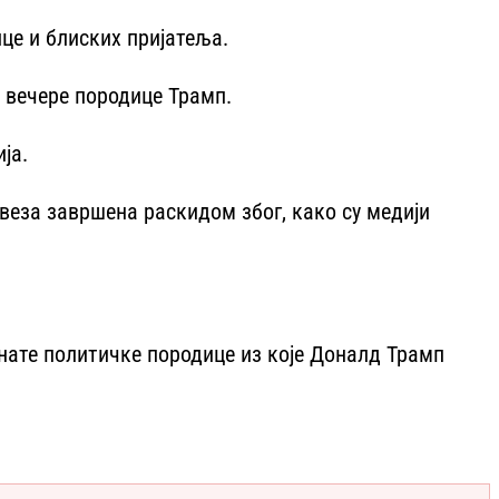
ице и блиских пријатеља.
е вечере породице Трамп.
ја.
 веза завршена раскидом због, како су медији
знате политичке породице из које Доналд Трамп