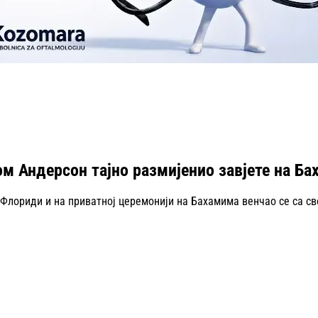
м Андерсон тајно размијенио завјете на Б
Флориди и на приватној церемонији на Бахамима венчао се са с