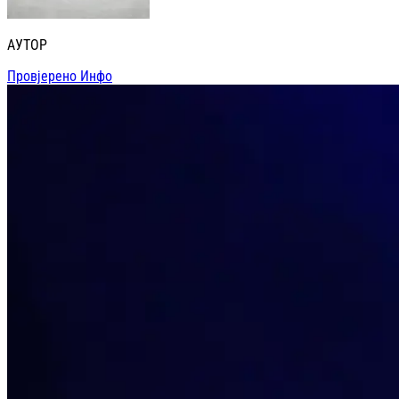
АУТОР
Провјерено Инфо