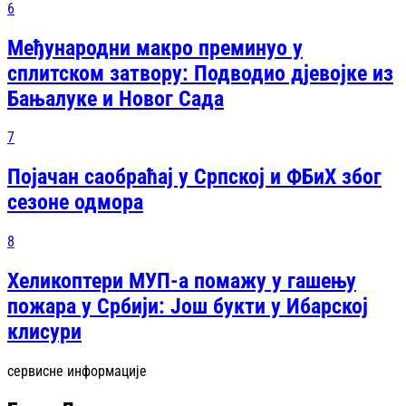
6
Међународни макро преминуо у
сплитском затвору: Подводио дјевојке из
Бањалуке и Новог Сада
7
Појачан саобраћај у Српској и ФБиХ због
сезоне одмора
8
Хеликоптери МУП-а помажу у гашењу
пожара у Србији: Још букти у Ибарској
клисури
сервисне информације