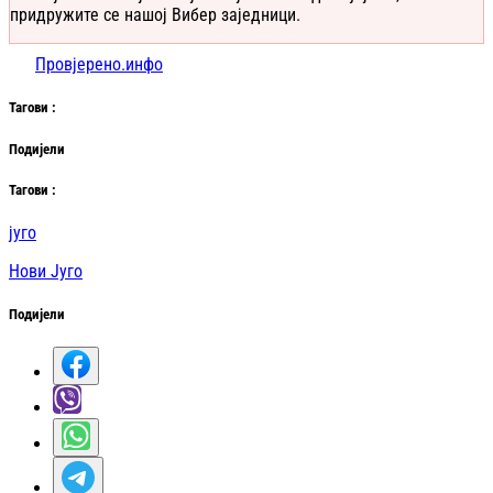
придружите се нашој Вибер заједници.
Провјерено.инфо
Таг
ови
:
Подијели
Таг
ови
:
југо
Нови Југо
Подијели