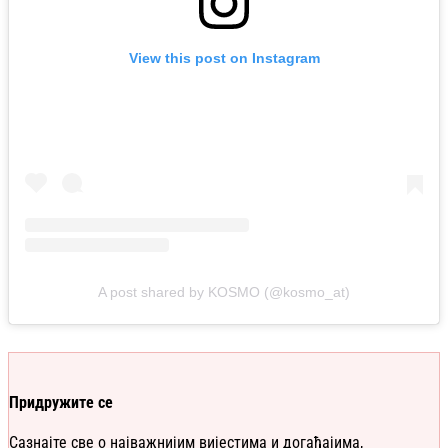
View this post on Instagram
A post shared by KOSMO (@kosmo_at)
Придружите се
Сазнајте све о најважнијим вијестима и догађајима,