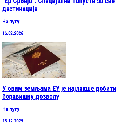
"Ер Србија": Специјални попусти за све
дестинације
На путу
16.02.2026.
У овим земљама ЕУ је најлакше добити
боравишну дозволу
На путу
28.12.2025.