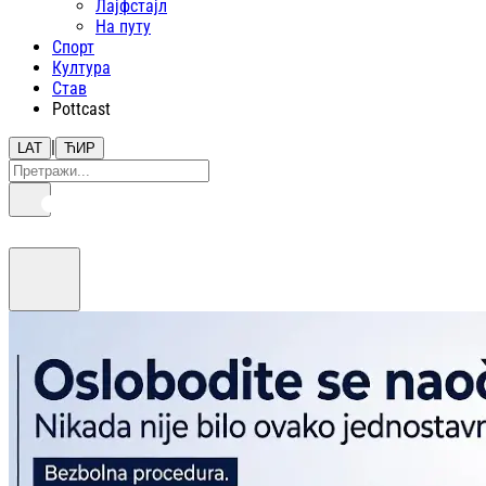
Лајфстajл
На путу
Спорт
Култура
Став
Pottcast
|
LAT
ЋИР