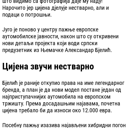
што видимо са фотографија даје му наду!
Нарочито јер цијена дјелује нестварно, али и
подаци о потрошњи.
Југо је поново у центру пажње европске
аутомобилске јавности, након што су откривени
нови детаљи пројекта који води српски
предузетник из Њемачке Александар Бјелић.
Цијена звучи нестварно
Бјелић је раније откупио права на име легендарног
бренда, а план је да нови модел постане један од
најприступачнијих аутомобила на европском
тржишту. Према досадашњим најавама, почетна
цијена требало би да износи око 12.000 евра.
Посебну пажњу изазива најављени хибридни погон