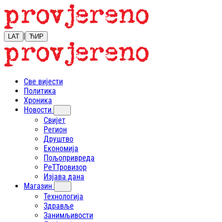
|
LAT
ЋИР
Све вијести
Политика
Хроника
Новости
Свијет
Регион
Друштво
Економија
Пољопривреда
РеТТровизор
Изјава дана
Магазин
Технологија
Здравље
Занимљивости