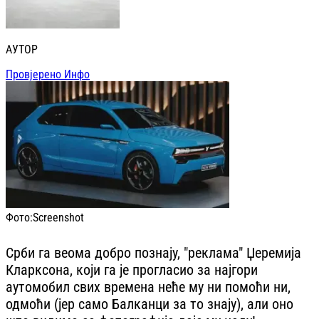
АУТОР
Провјерено Инфо
Фото:
Screenshot
Срби га веома добро познају, "реклама" Џеремија
Кларксона, који га је прогласио за најгори
аутомобил свих времена неће му ни помоћи ни,
одмоћи (јер само Балканци за то знају), али оно