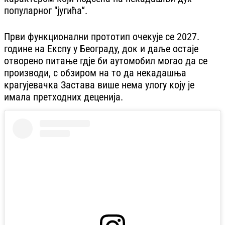
популарног "југића“.
Први функционални прототип очекује се 2027.
године на Експу у Београду, док и даље остаје
отворено питање гдје би аутомобил могао да се
производи, с обзиром на то да некадашња
крагујевачка Застава више нема улогу коју је
имала претходних деценија.