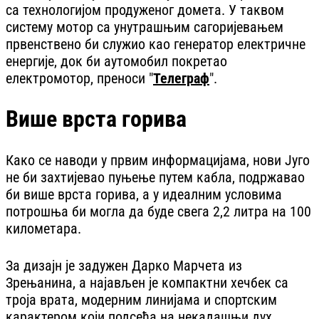
са технологијом продуженог домета. У таквом
систему мотор са унутрашњим сагоријевањем
првенствено би служио као генератор електричне
енергије, док би аутомобил покретао
електромотор, преноси "
Телеграф
".
Више врста горива
Како се наводи у првим информацијама, нови Југо
не би захтијевао пуњење путем кабла, подржавао
би више врста горива, а у идеалним условима
потрошња би могла да буде свега 2,2 литра на 100
километара.
За дизајн је задужен Дарко Марчета из
Зрењанина, а најављен је компактни хечбек са
троја врата, модерним линијама и спортским
карактером који подсећа на некадашњи дух