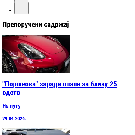
Препоручени садржај
"Поршеова" зарада опала за близу 25
одсто
На путу
29.04.2026.