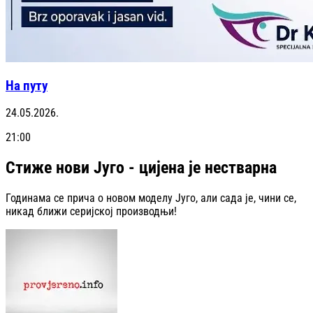
На путу
24.05.2026.
21:00
Стиже нови Југо - цијена је нестварна
Годинама се прича о новом моделу Југо, али сада је, чини се,
никад ближи серијској производњи!