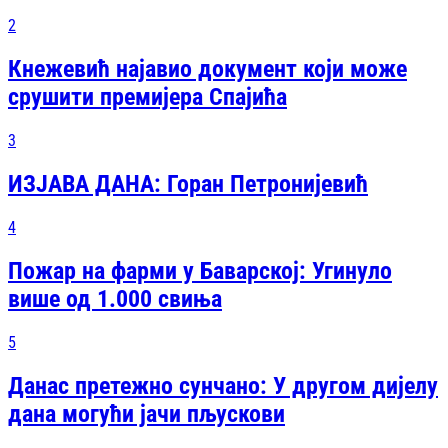
2
Кнежевић најавио документ који може
срушити премијера Спајића
3
ИЗЈАВА ДАНА: Горан Петронијевић
4
Пожар на фарми у Баварској: Угинуло
више од 1.000 свиња
5
Данас претежно сунчано: У другом дијелу
дана могући јачи пљускови