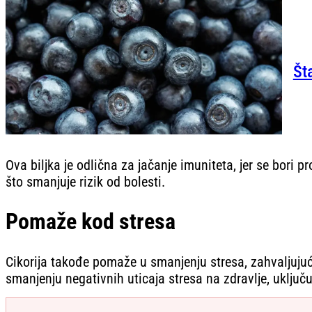
Št
Ova biljka je odlična za jačanje imuniteta, jer se bori 
što smanjuje rizik od bolesti.
Pomaže kod stresa
Cikorija takođe pomaže u smanjenju stresa, zahvaljuju
smanjenju negativnih uticaja stresa na zdravlje, uključ