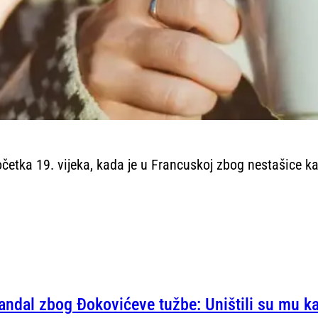
očetka 19. vijeka, kada je u Francuskoj zbog nestašice ka
andal zbog Đokovićeve tužbe: Uništili su mu kar