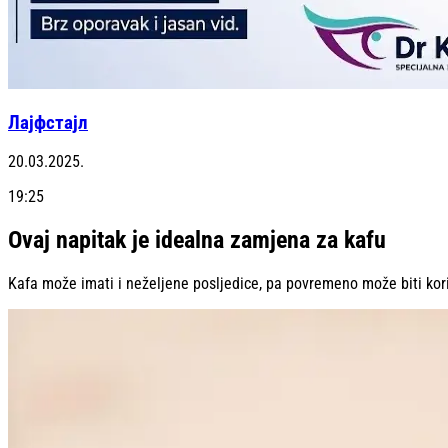
Лајфстajл
20.03.2025.
19:25
Ovaj napitak je idealna zamjena za kafu
Kafa može imati i neželjene posljedice, pa povremeno može biti kori