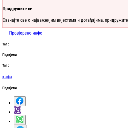
Придружите се
Сазнајте све о најважнијим вијестима и догађајима, придружите
Провјерено.инфо
Таг
:
Подијели
Таг
:
кафа
Подијели