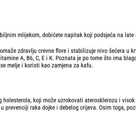
 biljnim mlijekom, dobićete napitak koji podsjeća na late
maže zdravlju crevne flore i stabilizuje nivo šećera u krv
tamine A, B6, C, Е i K. Poznata je po tome što ima blagot
n se melje i koristi kao zamjena za kafu.
g holesterola, koji može uzrokovati aterosklerozu i visok
u prevenciji raka dojke i debelog crijeva. Osim toga, p