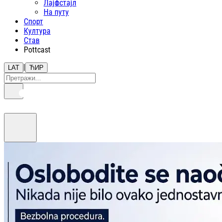
Лајфстajл
На путу
Спорт
Култура
Став
Pottcast
|
LAT
ЋИР