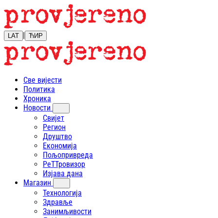
|
LAT
ЋИР
Све вијести
Политика
Хроника
Новости
Свијет
Регион
Друштво
Економија
Пољопривреда
РеТТровизор
Изјава дана
Магазин
Технологија
Здравље
Занимљивости