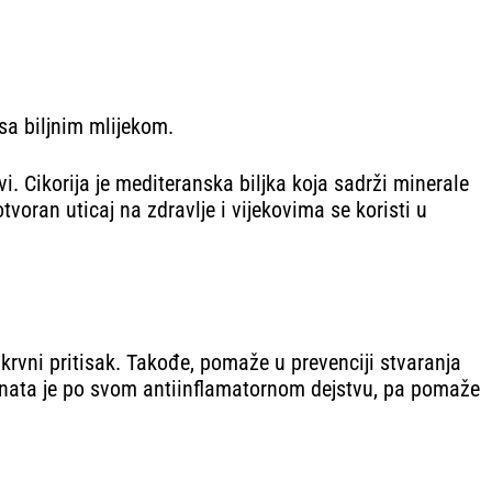
 sa biljnim mlijekom.
i. Cikorija je mediteranska biljka koja sadrži minerale
voran uticaj na zdravlje i vijekovima se koristi u
 krvni pritisak. Takođe, pomaže u prevenciji stvaranja
oznata je po svom antiinflamatornom dejstvu, pa pomaže