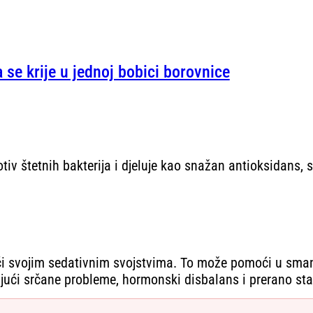
a se krije u jednoj bobici borovnice
protiv štetnih bakterija i djeluje kao snažan antioksidans
ći svojim sedativnim svojstvima. To može pomoći u smanj
ujući srčane probleme, hormonski disbalans i prerano sta