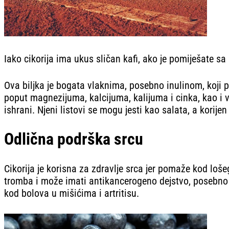
Iako cikorija ima ukus sličan kafi, ako je pomiješate sa
Ova biljka je bogata vlaknima, posebno inulinom, koji po
poput magnezijuma, kalcijuma, kalijuma i cinka, kao i vi
ishrani. Njeni listovi se mogu jesti kao salata, a korije
Odlična podrška srcu
Cikorija je korisna za zdravlje srca jer pomaže kod loše
tromba i može imati antikancerogeno dejstvo, posebno 
kod bolova u mišićima i artritisu.