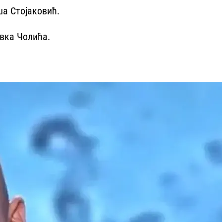
ша Стојаковић.
авка Чолића.