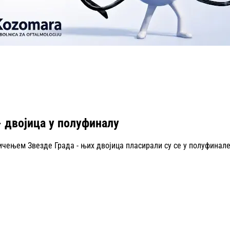
 двојица у полуфиналу
ењем Звезде Града - њих двојица пласирали су се у полуфинале