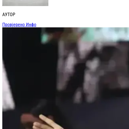
АУТОР
Провјерено Инфо