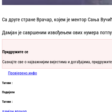
Са друге стране Врачар, којем је ментор Сања Вучи
Дамјан је савршеним извођењем ових нумера потпун
Придружите се
Сазнајте све о најважнијим вијестима и догађајима, придружите
Провјерено.инфо
Таг
ови
:
Подијели
Таг
ови
:
дамјан врачар