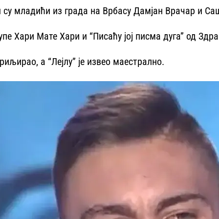
 су младићи из града на Врбасу Дамјан Врачар и Са
рупе Хари Мате Хари и “Писаћу јој писма дуга” од Здр
риљирао, а “Лејлу” је извео маестрално.