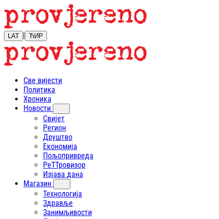
|
LAT
ЋИР
Све вијести
Политика
Хроника
Новости
Свијет
Регион
Друштво
Економија
Пољопривреда
РеТТровизор
Изјава дана
Магазин
Технологија
Здравље
Занимљивости