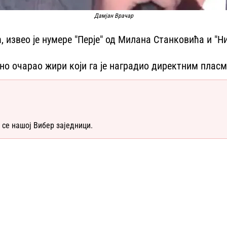
Дамјан Врачар
ћ, извео је нумере "Перје" од Милана Станковића и "
о очарао жири који га је наградио директним плас
 се нашој Вибер заједници.