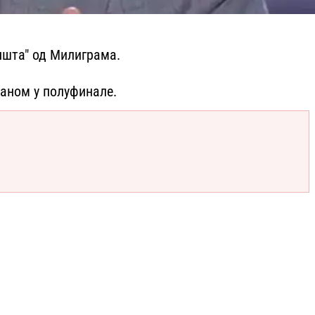
Ништа" од Милиграма.
маном у полуфинале.