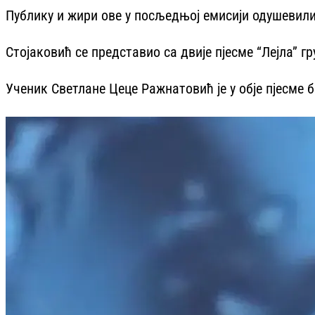
Публику и жири ове у посљедњој емисији одушевили
Стојаковић се представио са двије пјесме “Лејла” г
Ученик Светлане Цеце Ражнатовић је у обје пјесме б