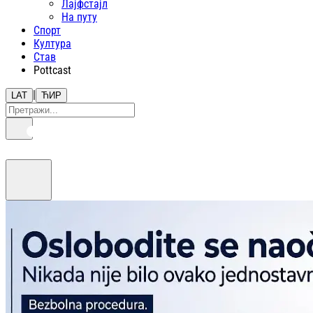
Лајфстajл
На путу
Спорт
Култура
Став
Pottcast
|
LAT
ЋИР