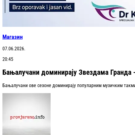
Магазин
07.06.2026.
20:45
Бањалучани доминирају Звездама Гранда -
Бањалучани ове сезоне доминирају популарним музичким такмич