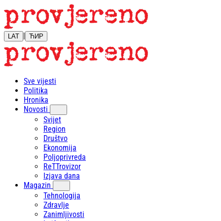
|
LAT
ЋИР
Sve vijesti
Politika
Hronika
Novosti
Svijet
Region
Društvo
Ekonomija
Poljoprivreda
ReTTrovizor
Izjava dana
Magazin
Tehnologija
Zdravlje
Zanimljivosti