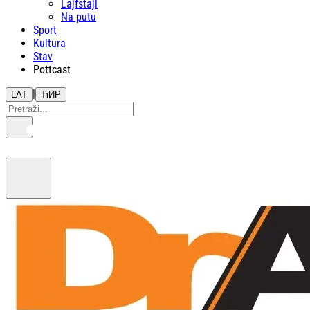
Lajfstajl
Na putu
Sport
Kultura
Stav
Pottcast
|
LAT
ЋИР