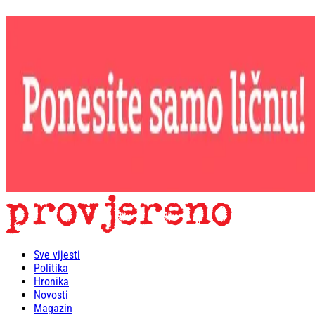
Sve vijesti
Politika
Hronika
Novosti
Magazin