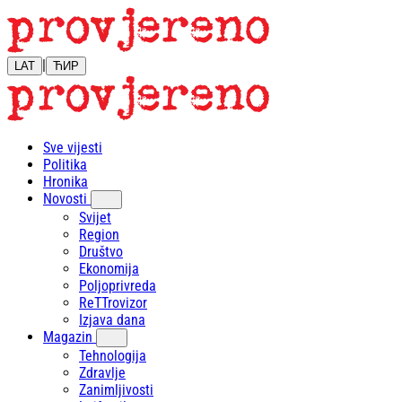
|
LAT
ЋИР
Sve vijesti
Politika
Hronika
Novosti
Svijet
Region
Društvo
Ekonomija
Poljoprivreda
ReTTrovizor
Izjava dana
Magazin
Tehnologija
Zdravlje
Zanimljivosti