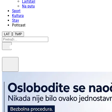
Lajfstajl
Na putu
Sport
Kultura
Stav
Pottcast
|
LAT
ЋИР