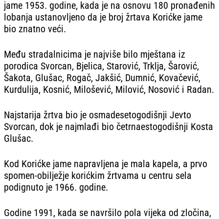
jame 1953. godine, kada je na osnovu 180 pronađenih
lobanja ustanovljeno da je broj žrtava Korićke jame
bio znatno veći.
Među stradalnicima je najviše bilo mještana iz
porodica Svorcan, Bjelica, Starović, Trklja, Šarović,
Šakota, Glušac, Rogač, Jakšić, Dumnić, Kovačević,
Kurdulija, Kosnić, Milošević, Milović, Nosović i Radan.
Najstarija žrtva bio je osmadesetogodišnji Jevto
Svorcan, dok je najmlađi bio četrnaestogodišnji Kosta
Glušac.
Kod Korićke jame napravljena je mala kapela, a prvo
spomen-obilježje korićkim žrtvama u centru sela
podignuto je 1966. godine.
Godine 1991, kada se navršilo pola vijeka od zločina,