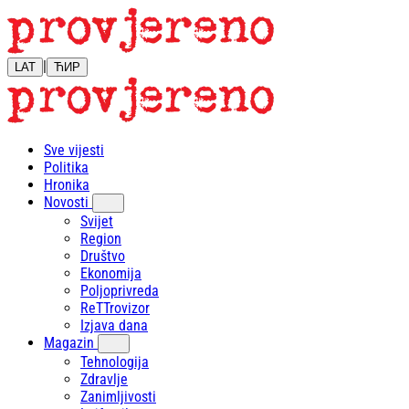
|
LAT
ЋИР
Sve vijesti
Politika
Hronika
Novosti
Svijet
Region
Društvo
Ekonomija
Poljoprivreda
ReTTrovizor
Izjava dana
Magazin
Tehnologija
Zdravlje
Zanimljivosti