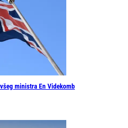
bivšeg ministra En Videkomb