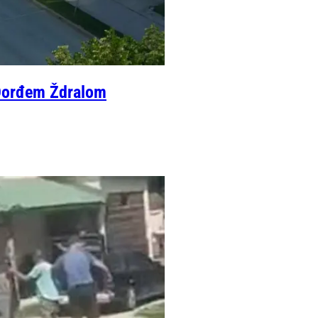
a Đorđem Ždralom