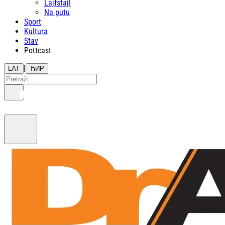
Lajfstajl
Na putu
Sport
Kultura
Stav
Pottcast
|
LAT
ЋИР