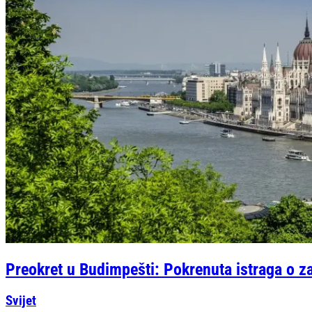
Preokret u Budimpešti: Pokrenuta istraga o zap
Svijet