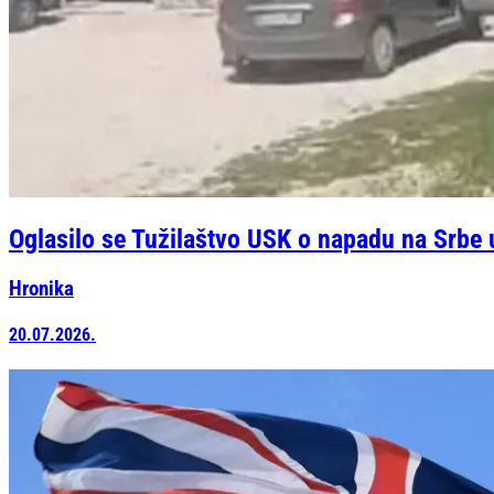
Oglasilo se Tužilaštvo USK o napadu na Srb
Hronika
20.07.2026.