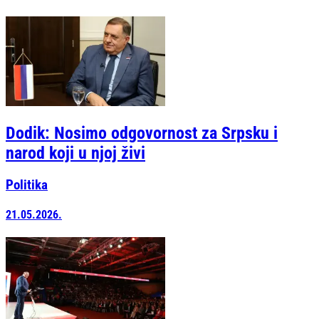
Dodik: Nosimo odgovornost za Srpsku i
narod koji u njoj živi
Politika
21.05.2026.