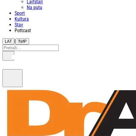
Lajfstajl
Na putu
Sport
Kultura
Stav
Pottcast
|
LAT
ЋИР