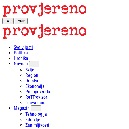
|
LAT
ЋИР
Sve vijesti
Politika
Hronika
Novosti
Svijet
Region
Društvo
Ekonomija
Poljoprivreda
ReTTrovizor
Izjava dana
Magazin
Tehnologija
Zdravlje
Zanimljivosti