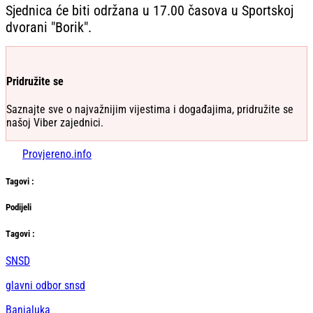
Sjednica će biti održana u 17.00 časova u Sportskoj
dvorani "Borik".
Pridružite se
Saznajte sve o najvažnijim vijestima i događajima, pridružite se
našoj Viber zajednici.
Provjereno.info
Tag
ovi
:
Podijeli
Тag
ovi
:
SNSD
glavni odbor snsd
Banjaluka