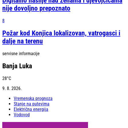
Digitalno nasilje nad ženama i djevojčicama
nije dovoljno prepoznato
8
Požar kod Konjica lokalizovan, vatrogasci i
dalje na terenu
servisne informacije
Banja Luka
28
°C
9. 8. 2026.
Vremenska prognoza
Stanje na putevima
Električna energija
Vodovod