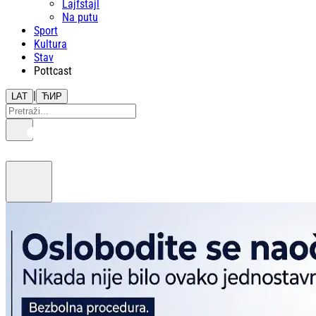
Lajfstajl
Na putu
Sport
Kultura
Stav
Pottcast
|
LAT
ЋИР