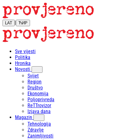
|
LAT
ЋИР
Sve vijesti
Politika
Hronika
Novosti
Svijet
Region
Društvo
Ekonomija
Poljoprivreda
ReTTrovizor
Izjava dana
Magazin
Tehnologija
Zdravlje
Zanimljivosti