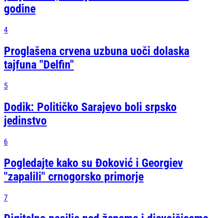
godine
4
Proglašena crvena uzbuna uoči dolaska
tajfuna "Delfin"
5
Dodik: Političko Sarajevo boli srpsko
jedinstvo
6
Pogledajte kako su Đoković i Georgiev
"zapalili" crnogorsko primorje
7