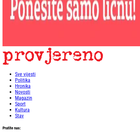
Sve vijesti
Politika
Hronika
Novosti
Magazin
Sport
Kultura
Stav
Pratite nas: