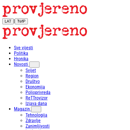
|
LAT
ЋИР
Sve vijesti
Politika
Hronika
Novosti
Svijet
Region
Društvo
Ekonomija
Poljoprivreda
ReTTrovizor
Izjava dana
Magazin
Tehnologija
Zdravlje
Zanimljivosti