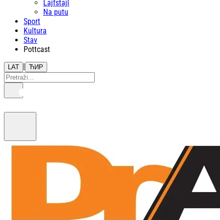
Lajfstajl
Na putu
Sport
Kultura
Stav
Pottcast
|
LAT
ЋИР