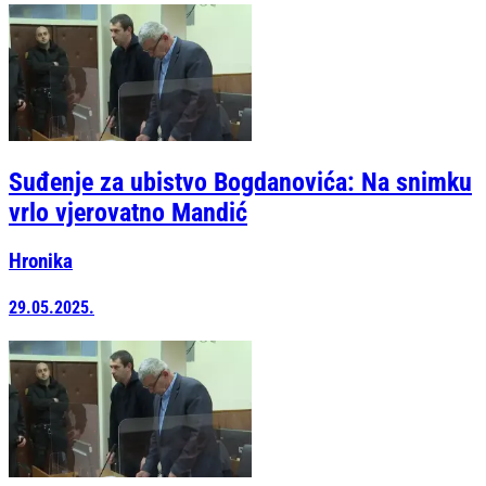
Suđenje za ubistvo Bogdanovića: Na snimku
vrlo vjerovatno Mandić
Hronika
29.05.2025.