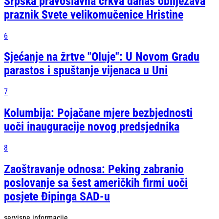
Srpska pravoslavna crkva danas obilježava
praznik Svete velikomučenice Hristine
6
Sjećanje na žrtve "Oluje": U Novom Gradu
parastos i spuštanje vijenaca u Uni
7
Kolumbija: Pojačane mjere bezbjednosti
uoči inauguracije novog predsjednika
8
Zaoštravanje odnosa: Peking zabranio
poslovanje sa šest američkih firmi uoči
posjete Đipinga SAD-u
servisne informacije