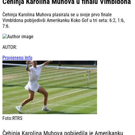
Čehinja Karolina Muhova u finalu Vimbldona
Čehinja Karolina Muhova plasirala se u svoje prvo finale
Vimbldona pobijedivši Amerikanku Koko Gof u tri seta: 6:2, 1:6,
7:6.
AUTOR:
Provjereno Info
Foto:
RTRS
Čehinja Karolina Muhova pobijedila je Amerikanku