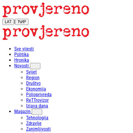
|
LAT
ЋИР
Sve vijesti
Politika
Hronika
Novosti
Svijet
Region
Društvo
Ekonomija
Poljoprivreda
ReTTrovizor
Izjava dana
Magazin
Tehnologija
Zdravlje
Zanimljivosti