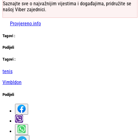
Saznajte sve o najvažnijim vijestima i događajima, pridružite se
našoj Viber zajednici.
Provjereno.info
Tag
ovi
:
Podijeli
Тag
ovi
:
tenis
Vimbldon
Podijeli