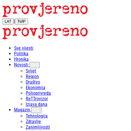
|
LAT
ЋИР
Sve vijesti
Politika
Hronika
Novosti
Svijet
Region
Društvo
Ekonomija
Poljoprivreda
ReTTrovizor
Izjava dana
Magazin
Tehnologija
Zdravlje
Zanimljivosti