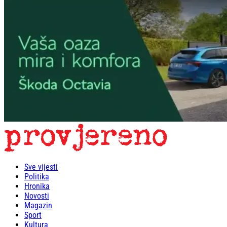
Sve vijesti
Politika
Hronika
Novosti
Magazin
Sport
Kultura