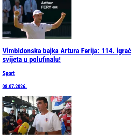
Vimbldonska bajka Artura Ferija: 114. igrač
svijeta u polufinalu!
Sport
08.07.2026.