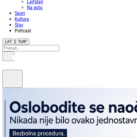
Lajfstajl
Na putu
Sport
Kultura
Stav
Pottcast
|
LAT
ЋИР