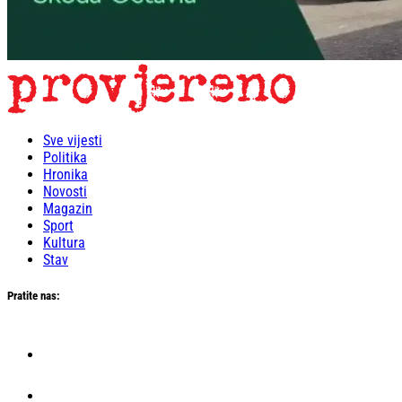
Sve vijesti
Politika
Hronika
Novosti
Magazin
Sport
Kultura
Stav
Pratite nas: