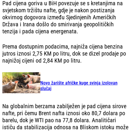
Pad cijena goriva u BiH povezuje se s kretanjima na
svjetskom tržištu nafte, gd‌je je nakon postizanja
okvirnog dogovora između Sjedinjenih Američkih
Država i Irana došlo do smirivanja geopolitičkih
tenzija i pada cijena energenata.
Prema dostupnim podacima, najniža cijena benzina
jutros iznosi 2,75 KM po litru, dok se dizel prodaje po
najnižoj cijeni od 2,84 KM po litru.
Novo žarište afričke kuge svinja izolovan
slučaj
Na globalnim berzama zabilježen je pad cijena sirove
nafte, pri čemu Brent nafta iznosi oko 80,7 dolara po
barelu, dok je WTI pao na 77,8 dolara. Analitičari
ističu da stabilizacija odnosa na Bliskom istoku može