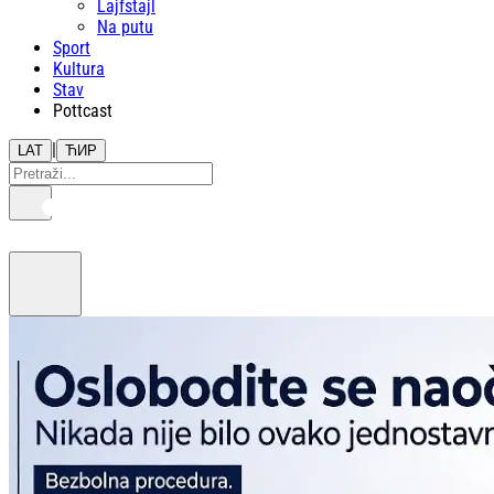
Lajfstajl
Na putu
Sport
Kultura
Stav
Pottcast
|
LAT
ЋИР