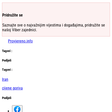
Pridružite se
Saznajte sve o najvažnijim vijestima i događajima, pridružite se
našoj Viber zajednici.
Provjereno.info
Tag
ovi
:
Podijeli
Тag
ovi
:
Iran
cijene goriva
Podijeli