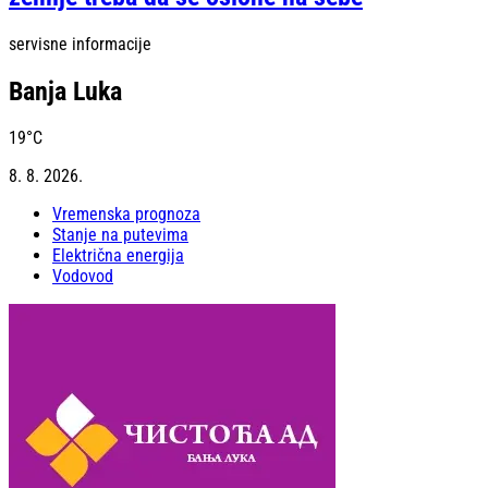
servisne informacije
Banja Luka
19
°C
8. 8. 2026.
Vremenska prognoza
Stanje na putevima
Električna energija
Vodovod