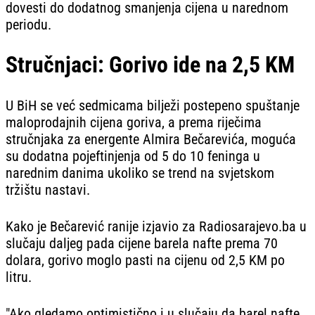
dovesti do dodatnog smanjenja cijena u narednom
periodu.
Stručnjaci: Gorivo ide na 2,5 KM
U BiH se već sedmicama bilježi postepeno spuštanje
maloprodajnih cijena goriva, a prema riječima
stručnjaka za energente Almira Bečarevića, moguća
su dodatna pojeftinjenja od 5 do 10 feninga u
narednim danima ukoliko se trend na svjetskom
tržištu nastavi.
Kako je Bečarević ranije izjavio za Radiosarajevo.ba u
slučaju daljeg pada cijene barela nafte prema 70
dolara, gorivo moglo pasti na cijenu od 2,5 KM po
litru.
"Ako gledamo optimistično i u slučaju da barel nafte