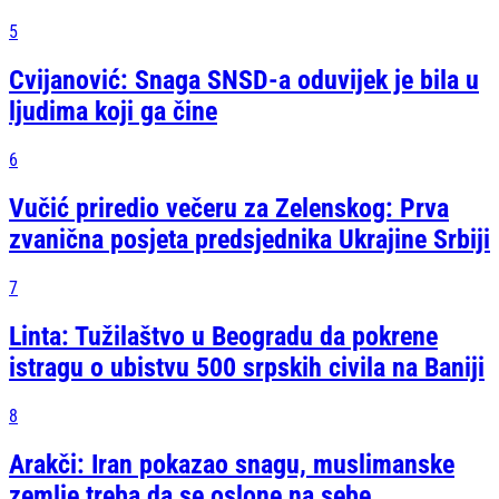
5
Cvijanović: Snaga SNSD-a oduvijek je bila u
ljudima koji ga čine
6
Vučić priredio večeru za Zelenskog: Prva
zvanična posjeta predsjednika Ukrajine Srbiji
7
Linta: Tužilaštvo u Beogradu da pokrene
istragu o ubistvu 500 srpskih civila na Baniji
8
Arakči: Iran pokazao snagu, muslimanske
zemlje treba da se oslone na sebe