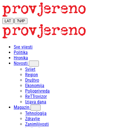
|
LAT
ЋИР
Sve vijesti
Politika
Hronika
Novosti
Svijet
Region
Društvo
Ekonomija
Poljoprivreda
ReTTrovizor
Izjava dana
Magazin
Tehnologija
Zdravlje
Zanimljivosti