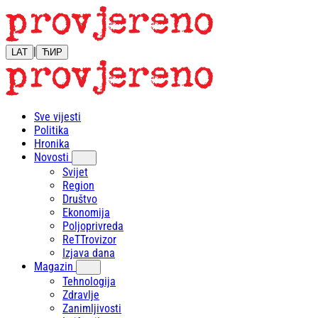
|
LAT
ЋИР
Sve vijesti
Politika
Hronika
Novosti
Svijet
Region
Društvo
Ekonomija
Poljoprivreda
ReTTrovizor
Izjava dana
Magazin
Tehnologija
Zdravlje
Zanimljivosti