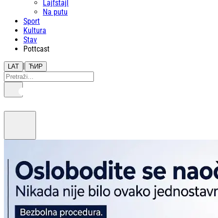
Lajfstajl
Na putu
Sport
Kultura
Stav
Pottcast
|
LAT
ЋИР