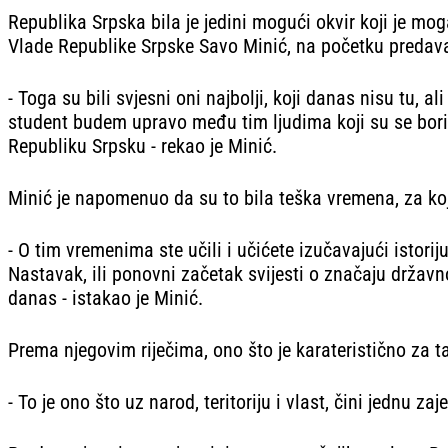
Republika Srpska bila je jedini mogući okvir koji je moga
Vlade Republike Srpske Savo Minić, na početku predavan
- Toga su bili svjesni oni najbolji, koji danas nisu tu,
student budem upravo među tim ljudima koji su se borili
Republiku Srpsku - rekao je Minić.
Minić je napomenuo da su to bila teška vremena, za koj
- O tim vremenima ste učili i učićete izučavajući istorij
Nastavak, ili ponovni začetak svijesti o značaju državn
danas - istakao je Minić.
Prema njegovim riječima, ono što je karateristično za taj
- To je ono što uz narod, teritoriju i vlast, čini jednu z