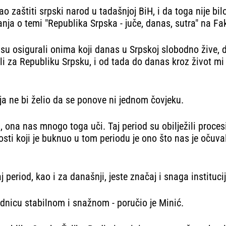
o zaštiti srpski narod u tadašnjoj BiH, i da toga nije bil
ja o temi "Republika Srpska - juče, danas, sutra" na Fak
 ali su osigurali onima koji danas u Srpskoj slobodno žive
 za Republiku Srpsku, i od tada do danas kroz život mi j
a ne bi želio da se ponove ni jednom čovjeku.
u, ona nas mnogo toga uči. Taj period su obilježili proces
osti koji je buknuo u tom periodu je ono što nas je očuva
 period, kao i za današnji, jeste značaj i snaga institucij
ajednicu stabilnom i snažnom - poručio je Minić.