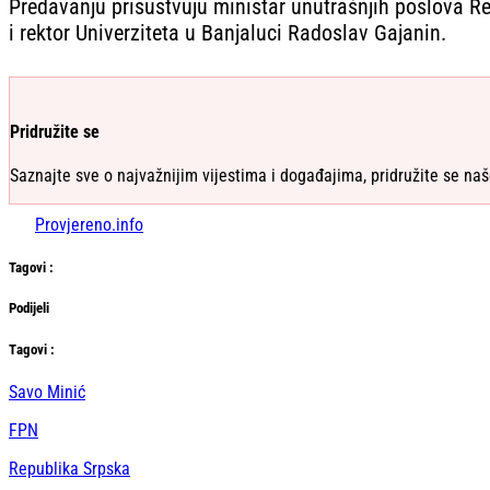
Predavanju prisustvuju ministar unutrašnjih poslova Re
i rektor Univerziteta u Banjaluci Radoslav Gajanin.
Pridružite se
Saznajte sve o najvažnijim vijestima i događajima, pridružite se naš
Provjereno.info
Tag
ovi
:
Podijeli
Тag
ovi
:
Savo Minić
FPN
Republika Srpska