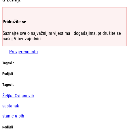
Pridružite se
Saznajte sve o najvažnijim vijestima i događajima, pridružite se
našoj Viber zajednici.
Provjereno.info
Tag
ovi
:
Podijeli
Тag
ovi
:
Željka Cvijanović
sastanak
stanje u bih
Podijeli