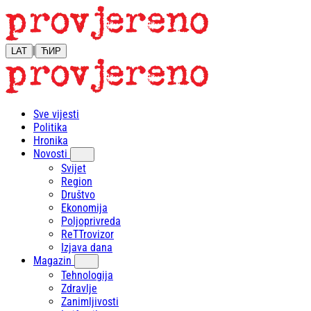
|
LAT
ЋИР
Sve vijesti
Politika
Hronika
Novosti
Svijet
Region
Društvo
Ekonomija
Poljoprivreda
ReTTrovizor
Izjava dana
Magazin
Tehnologija
Zdravlje
Zanimljivosti