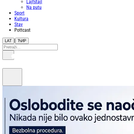
Lajfstajl
Na putu
Sport
Kultura
Stav
Pottcast
|
LAT
ЋИР