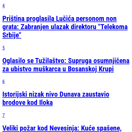
4
Priština proglasila Lučića personom non
grata: Zabranjen ulazak direktoru "Telekoma
Srbije"
5
Oglasilo se Tužilaštvo: Supruga osumnjičena
za ubistvo muškarca u Bosanskoj Krupi
6
Istorijski nizak nivo Dunava zaustavio
brodove kod Iloka
7
Veliki požar kod Nevesinja: Kuće spašene,