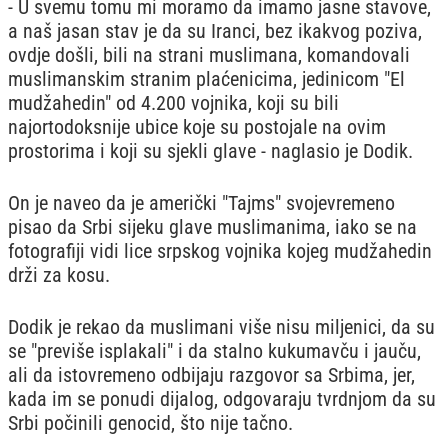
- U svemu tomu mi moramo da imamo jasne stavove,
a naš jasan stav je da su Iranci, bez ikakvog poziva,
ovdje došli, bili na strani muslimana, komandovali
muslimanskim stranim plaćenicima, jedinicom "El
mudžahedin" od 4.200 vojnika, koji su bili
najortodoksnije ubice koje su postojale na ovim
prostorima i koji su sjekli glave - naglasio je Dodik.
On je naveo da je američki "Tajms" svojevremeno
pisao da Srbi sijeku glave muslimanima, iako se na
fotografiji vidi lice srpskog vojnika kojeg mudžahedin
drži za kosu.
Dodik je rekao da muslimani više nisu miljenici, da su
se "previše isplakali" i da stalno kukumavču i jauču,
ali da istovremeno odbijaju razgovor sa Srbima, jer,
kada im se ponudi dijalog, odgovaraju tvrdnjom da su
Srbi počinili genocid, što nije tačno.