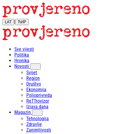
|
LAT
ЋИР
Sve vijesti
Politika
Hronika
Novosti
Svijet
Region
Društvo
Ekonomija
Poljoprivreda
ReTTrovizor
Izjava dana
Magazin
Tehnologija
Zdravlje
Zanimljivosti