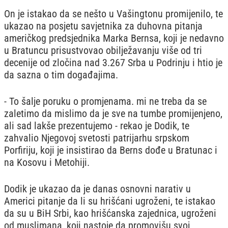
On je istakao da se nešto u Vašingtonu promijenilo, te
ukazao na posjetu savjetnika za duhovna pitanja
američkog predsjednika Marka Bernsa, koji je nedavno
u Bratuncu prisustvovao obilježavanju više od tri
decenije od zločina nad 3.267 Srba u Podrinju i htio je
da sazna o tim događajima.
- To šalje poruku o promjenama. mi ne treba da se
zaletimo da mislimo da je sve na tumbe promijenjeno,
ali sad lakše prezentujemo - rekao je Dodik, te
zahvalio Njegovoj svetosti patrijarhu srpskom
Porfiriju, koji je insistirao da Berns dođe u Bratunac i
na Kosovu i Metohiji.
Dodik je ukazao da je danas osnovni narativ u
Americi pitanje da li su hrišćani ugroženi, te istakao
da su u BiH Srbi, kao hrišćanska zajednica, ugroženi
od muslimana, koji nastoje da promovišu svoj