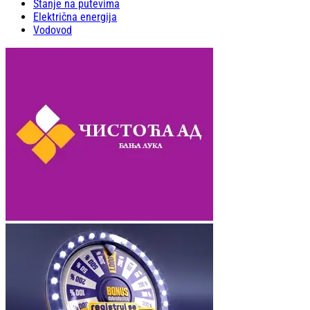
Stanje na putevima
Električna energija
Vodovod