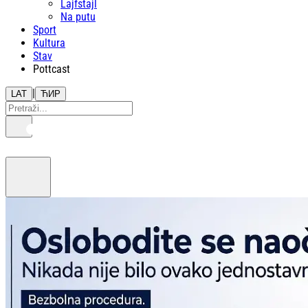
Lajfstajl
Na putu
Sport
Kultura
Stav
Pottcast
|
LAT
ЋИР