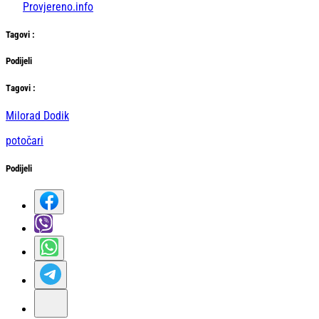
Provjereno.info
Tag
ovi
:
Podijeli
Тag
ovi
:
Milorad Dodik
potočari
Podijeli