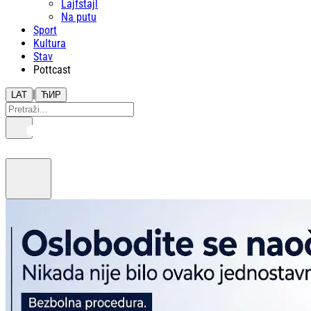
Lajfstajl
Na putu
Sport
Kultura
Stav
Pottcast
|
LAT
ЋИР