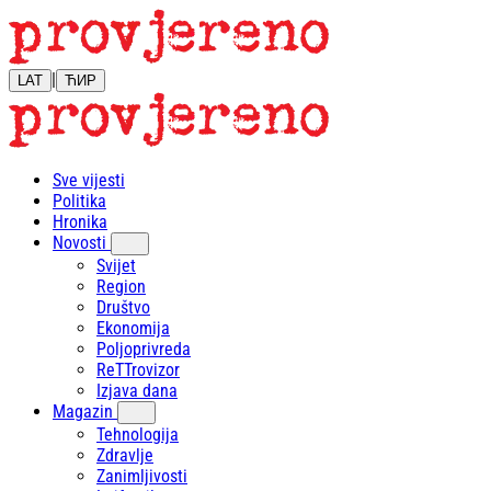
|
LAT
ЋИР
Sve vijesti
Politika
Hronika
Novosti
Svijet
Region
Društvo
Ekonomija
Poljoprivreda
ReTTrovizor
Izjava dana
Magazin
Tehnologija
Zdravlje
Zanimljivosti