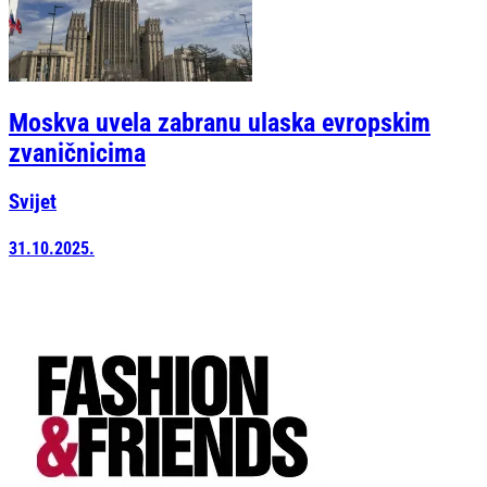
Moskva uvela zabranu ulaska evropskim
zvaničnicima
Svijet
31.10.2025.