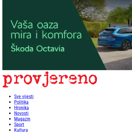
Sve vijesti
Politika
Hronika
Novosti
Magazin
Sport
Kultura