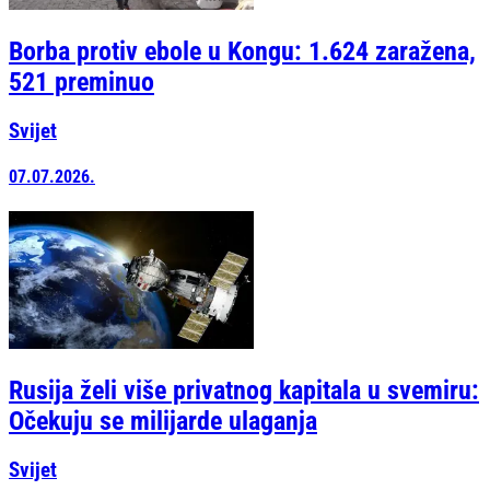
Borba protiv ebole u Kongu: 1.624 zaražena,
521 preminuo
Svijet
07.07.2026.
Rusija želi više privatnog kapitala u svemiru:
Očekuju se milijarde ulaganja
Svijet