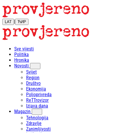
|
LAT
ЋИР
Sve vijesti
Politika
Hronika
Novosti
Svijet
Region
Društvo
Ekonomija
Poljoprivreda
ReTTrovizor
Izjava dana
Magazin
Tehnologija
Zdravlje
Zanimljivosti