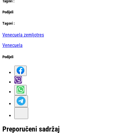
Tag
ovi
:
Podijeli
Тag
ovi
:
Venecuela zemljotres
Venecuela
Podijeli
Preporučeni sadržaj