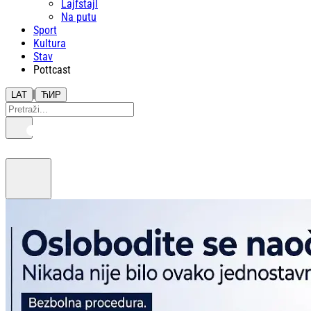
Lajfstajl
Na putu
Sport
Kultura
Stav
Pottcast
|
LAT
ЋИР