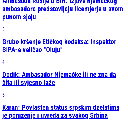
Ambasada Rusije u BiH: Izjave njemačkog
ambasadora predstavljaju licemjerje u svom
punom sjaju
3
Grubo kršenje Etičkog kodeksa: Inspektor
SIPA-e veličao "Oluju"
4
Dodik: Ambasador Njemačke ili ne zna da
čita ili svjesno laže
5
Karan: Povlašten status srpskim dželatima
je poniženje i uvreda za svakog Srbina
6