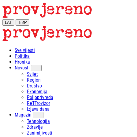
|
LAT
ЋИР
Sve vijesti
Politika
Hronika
Novosti
Svijet
Region
Društvo
Ekonomija
Poljoprivreda
ReTTrovizor
Izjava dana
Magazin
Tehnologija
Zdravlje
Zanimljivosti