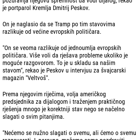
pozdravlja njegovu spremnost da vodi dijalog, rekao
je portparol Kremlja Dmitrij Peskov.
On je naglasio da se Tramp po tim stavovima
razlikuje od većine evropskih političara.
"On se veoma razlikuje od jednoumlja evropskih
političara. Više voli da rješava probleme ukoliko je
moguće razgovorom. To je u skladu sa našim
stavom", rekao je Peskov u intervjuu za švajcarski
magazin "Veltvoš".
Prema njegovim riječima, volja američkog
predsjednika za dijalogom i traženjem praktičnog
rješenja mnogo je korektniji stav nego se načelno
slagati o svim pitanjima.
"Nećemo se nužno slagati o svemu, ali ćemo o svemu