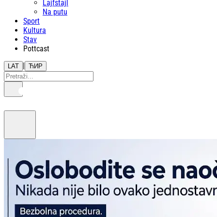
Lajfstajl
Na putu
Sport
Kultura
Stav
Pottcast
|
LAT
ЋИР