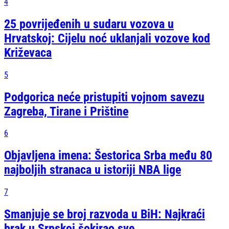
4
25 povrijeđenih u sudaru vozova u
Hrvatskoj: Cijelu noć uklanjali vozove kod
Križevaca
5
Podgorica neće pristupiti vojnom savezu
Zagreba, Tirane i Prištine
6
Objavljena imena: Šestorica Srba među 80
najboljih stranaca u istoriji NBA lige
7
Smanjuje se broj razvoda u BiH: Najkraći
brak u Srpskoj šokirao sve