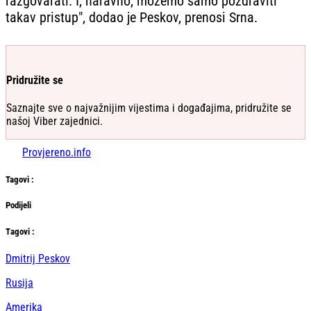
razgovarati. I, naravno, možemo samo pozdraviti
takav pristup", dodao je Peskov, prenosi Srna.
Pridružite se
Saznajte sve o najvažnijim vijestima i događajima, pridružite se
našoj Viber zajednici.
Provjereno.info
Tag
ovi
:
Podijeli
Тag
ovi
:
Dmitrij Peskov
Rusija
Amerika