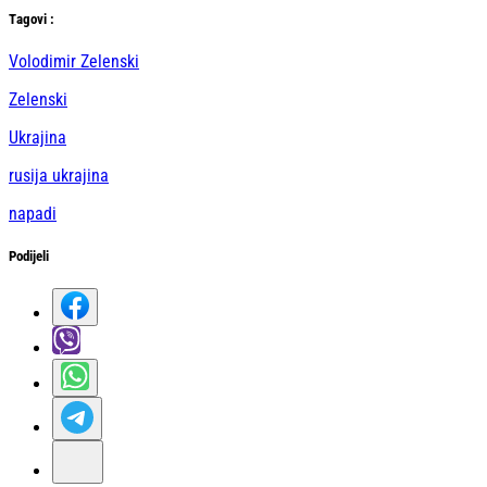
Тag
ovi
:
Volodimir Zelenski
Zelenski
Ukrajina
rusija ukrajina
napadi
Podijeli