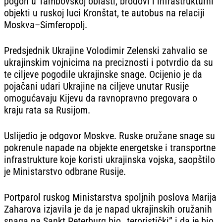
pogon u Tambovskoj oblasti, brodovi i infrastrukturni
objekti u ruskoj luci Kronštat, te autobus na relaciji
Moskva–Simferopolj.
Predsjednik Ukrajine Volodimir Zelenski zahvalio se
ukrajinskim vojnicima na preciznosti i potvrdio da su
te ciljeve pogodile ukrajinske snage. Ocijenio je da
pojačani udari Ukrajine na ciljeve unutar Rusije
omogućavaju Kijevu da ravnopravno pregovara o
kraju rata sa Rusijom.
Uslijedio je odgovor Moskve. Ruske oružane snage su
pokrenule napade na objekte energetske i transportne
infrastrukture koje koristi ukrajinska vojska, saopštilo
je Ministarstvo odbrane Rusije.
Portparol ruskog Ministarstva spoljnih poslova Marija
Zaharova izjavila je da je napad ukrajinskih oružanih
snaga na Sankt Peterburg bio „teroristički” i da je bio