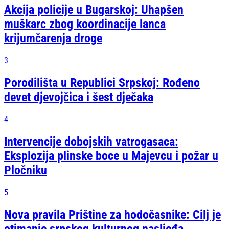
Akcija policije u Bugarskoj: Uhapšen
muškarc zbog koordinacije lanca
krijumčarenja droge
3
Porodilišta u Republici Srpskoj: Rođeno
devet djevojčica i šest dječaka
4
Intervencije dobojskih vatrogasaca:
Eksplozija plinske boce u Majevcu i požar u
Pločniku
5
Nova pravila Prištine za hodočasnike: Cilj je
otimanje srpskog kulturnog nasljeđa