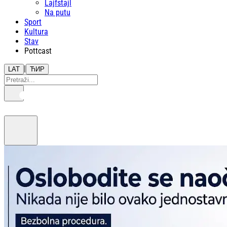
Lajfstajl
Na putu
Sport
Kultura
Stav
Pottcast
|
LAT
ЋИР