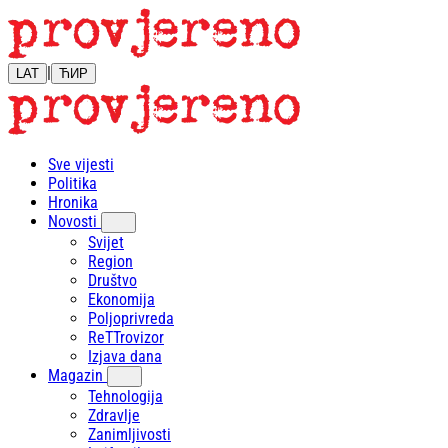
|
LAT
ЋИР
Sve vijesti
Politika
Hronika
Novosti
Svijet
Region
Društvo
Ekonomija
Poljoprivreda
ReTTrovizor
Izjava dana
Magazin
Tehnologija
Zdravlje
Zanimljivosti