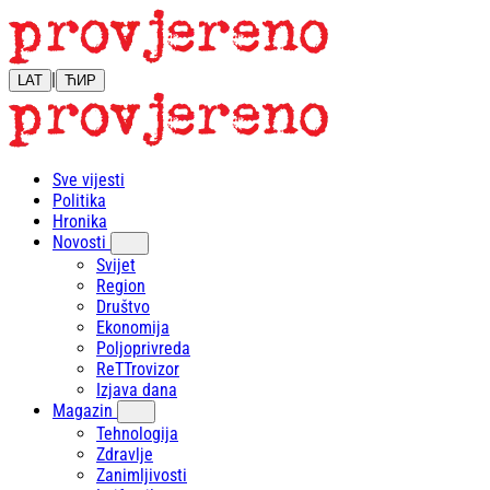
|
LAT
ЋИР
Sve vijesti
Politika
Hronika
Novosti
Svijet
Region
Društvo
Ekonomija
Poljoprivreda
ReTTrovizor
Izjava dana
Magazin
Tehnologija
Zdravlje
Zanimljivosti