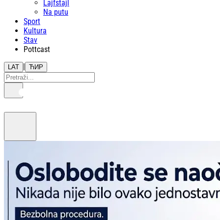
Lajfstajl
Na putu
Sport
Kultura
Stav
Pottcast
|
LAT
ЋИР