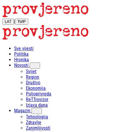
|
LAT
ЋИР
Sve vijesti
Politika
Hronika
Novosti
Svijet
Region
Društvo
Ekonomija
Poljoprivreda
ReTTrovizor
Izjava dana
Magazin
Tehnologija
Zdravlje
Zanimljivosti