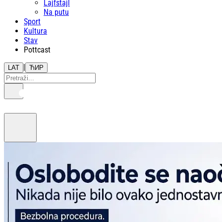
Lajfstajl
Na putu
Sport
Kultura
Stav
Pottcast
|
LAT
ЋИР