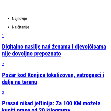
Najnovije
Najčitanije
1
Digitalno nasilje nad ženama i djevojčicama
nije dovoljno prepoznato
2
Požar kod Konjica lokalizovan, vatrogasci i
dalje na terenu
3
Prasad nikad jeftinija: Za 100 KM možete
kupiti prase od 20 kilograma