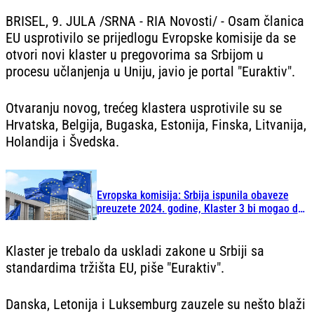
BRISEL, 9. JULA /SRNA - RIA Novosti/ - Osam članica
EU usprotivilo se prijedlogu Evropske komisije da se
otvori novi klaster u pregovorima sa Srbijom u
procesu učlanjenja u Uniju, javio je portal "Euraktiv".
Otvaranju novog, trećeg klastera usprotivile su se
Hrvatska, Belgija, Bugaska, Estonija, Finska, Litvanija,
Holandija i Švedska.
Evropska komisija: Srbija ispunila obaveze
preuzete 2024. godine, Klaster 3 bi mogao da
bude otvoren u julu
Klaster je trebalo da uskladi zakone u Srbiji sa
standardima tržišta EU, piše "Euraktiv".
Danska, Letonija i Luksemburg zauzele su nešto blaži