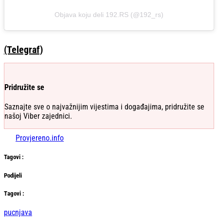
Objava koju deli 192.RS (@192_rs)
(Telegraf)
Pridružite se
Saznajte sve o najvažnijim vijestima i događajima, pridružite se
našoj Viber zajednici.
Provjereno.info
Tag
ovi
:
Podijeli
Тag
ovi
:
pucnjava