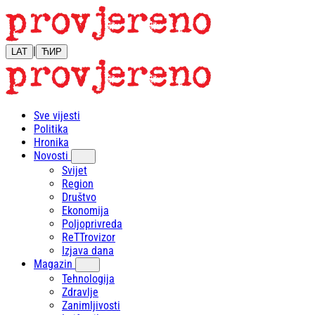
|
LAT
ЋИР
Sve vijesti
Politika
Hronika
Novosti
Svijet
Region
Društvo
Ekonomija
Poljoprivreda
ReTTrovizor
Izjava dana
Magazin
Tehnologija
Zdravlje
Zanimljivosti