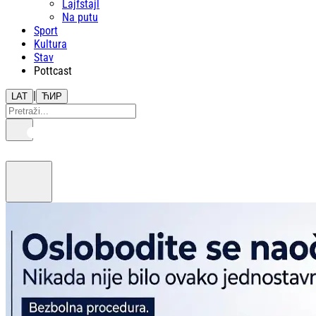
Lajfstajl
Na putu
Sport
Kultura
Stav
Pottcast
|
LAT
ЋИР