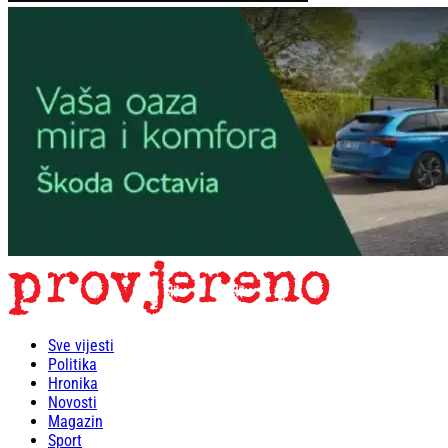
Sve vijesti
Politika
Hronika
Novosti
Magazin
Sport