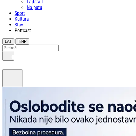
Lajfstajl
Na putu
Sport
Kultura
Stav
Pottcast
|
LAT
ЋИР