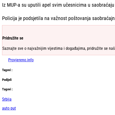
Iz MUP-a su uputili apel svim učesnicima u saobraćaju
Policija je podsjetila na važnost poštovanja saobraćajn
Pridružite se
Saznajte sve o najvažnijim vijestima i događajima, pridružite se naš
Provjereno.info
Tag
ovi
:
Podijeli
Тag
ovi
:
Srbija
auto put