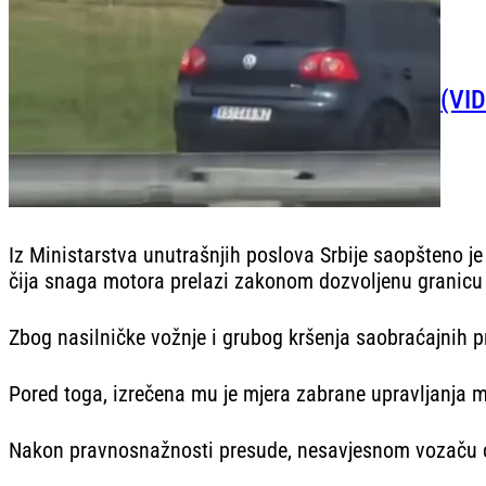
(VID
Iz Ministarstva unutrašnjih poslova Srbije saopšteno j
čija snaga motora prelazi zakonom dozvoljenu granicu 
Zbog nasilničke vožnje i grubog kršenja saobraćajnih 
Pored toga, izrečena mu je mjera zabrane upravljanja m
Nakon pravnosnažnosti presude, nesavjesnom vozaču će