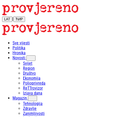
|
LAT
ЋИР
Sve vijesti
Politika
Hronika
Novosti
Svijet
Region
Društvo
Ekonomija
Poljoprivreda
ReTTrovizor
Izjava dana
Magazin
Tehnologija
Zdravlje
Zanimljivosti