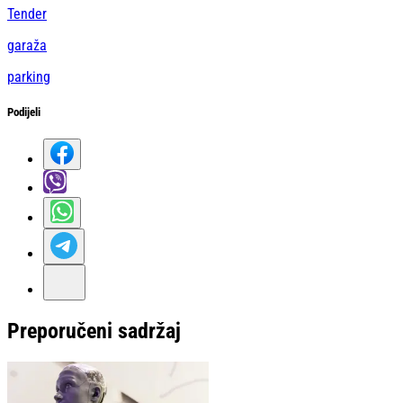
Tender
garaža
parking
Podijeli
Preporučeni sadržaj