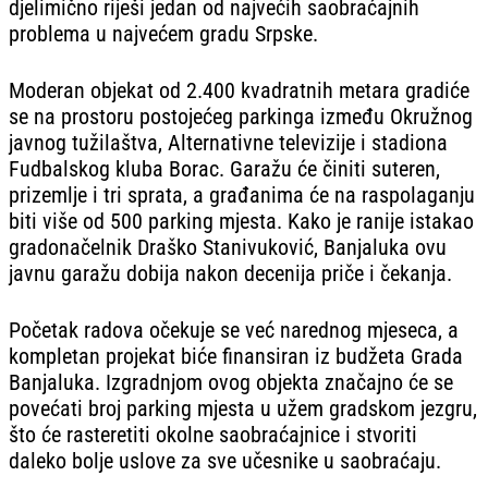
djelimično riješi jedan od najvećih saobraćajnih
problema u najvećem gradu Srpske.
Moderan objekat od 2.400 kvadratnih metara gradiće
se na prostoru postojećeg parkinga između Okružnog
javnog tužilaštva, Alternativne televizije i stadiona
Fudbalskog kluba Borac. Garažu će činiti suteren,
prizemlje i tri sprata, a građanima će na raspolaganju
biti više od 500 parking mjesta. Kako je ranije istakao
gradonačelnik Draško Stanivuković, Banjaluka ovu
javnu garažu dobija nakon decenija priče i čekanja.
Početak radova očekuje se već narednog mjeseca, a
kompletan projekat biće finansiran iz budžeta Grada
Banjaluka. Izgradnjom ovog objekta značajno će se
povećati broj parking mjesta u užem gradskom jezgru,
što će rasteretiti okolne saobraćajnice i stvoriti
daleko bolje uslove za sve učesnike u saobraćaju.