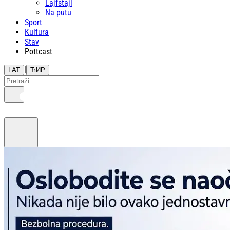
Lajfstajl
Na putu
Sport
Kultura
Stav
Pottcast
|
LAT
ЋИР