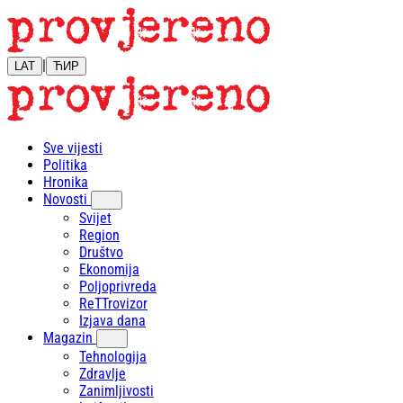
|
LAT
ЋИР
Sve vijesti
Politika
Hronika
Novosti
Svijet
Region
Društvo
Ekonomija
Poljoprivreda
ReTTrovizor
Izjava dana
Magazin
Tehnologija
Zdravlje
Zanimljivosti