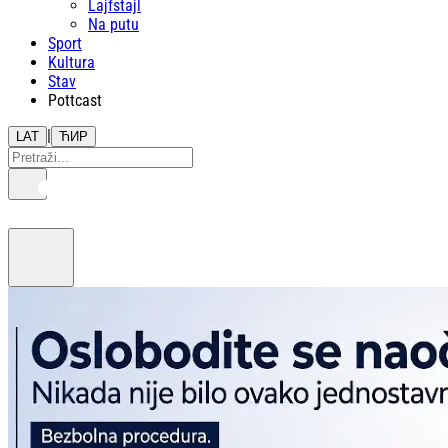
Lajfstajl
Na putu
Sport
Kultura
Stav
Pottcast
|
LAT
ЋИР