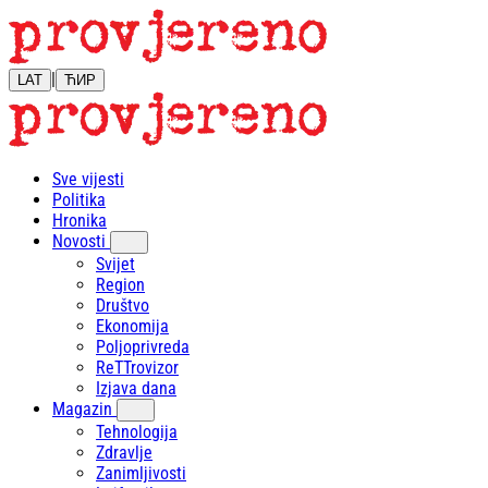
|
LAT
ЋИР
Sve vijesti
Politika
Hronika
Novosti
Svijet
Region
Društvo
Ekonomija
Poljoprivreda
ReTTrovizor
Izjava dana
Magazin
Tehnologija
Zdravlje
Zanimljivosti