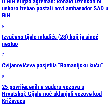
U BiH stigao agreman: Ronald Džonson bi
uskoro trebao postati novi ambasador SAD u
BiH
6
Izvučeno tijelo mladića (28) koji je sinoć
nestao
7
Cvijanovićeva posjetila "Romanijsku kuću"
8
25 povrijeđenih u sudaru vozova u
Hrvatskoj: Cijelu noć uklanjali vozove kod
Križevaca