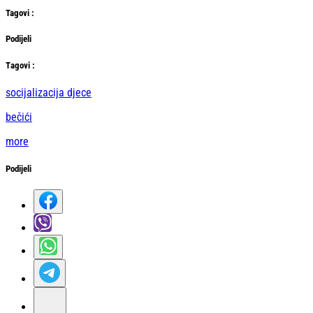
Tag
ovi
:
Podijeli
Тag
ovi
:
socijalizacija djece
bečići
more
Podijeli