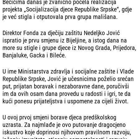
Bečićima danas je zvanično počela realizacija
projekta „Socijalizacija djece Republike Srpske“, gdje
je već stigla i otputovala prva grupa mališana.
Direktor Fonda za dječiju zaštitu Nedeljko Jović
ispratio je prvu smjenu iz Bijeljine, a istog dana na
more su stigle i grupe djece iz Novog Grada, Prijedora,
Banjaluke, Gacka i Bileće.
U ime Ministarstva zdravlja i socijalne zaštite i Vlade
Republike Srpske, Jović je učesnicima poželio srećan
put, prijatan boravak i nezaboravne dane, poručivši
im da ovih osam dana provedu u radosti i igri, te da
kući ponesu prijateljstva i uspomene za cijeli život.
U ovoj prvoj smjeni borave djeca predškolskog
uzrasta. Za najmlađe je ovo putovanje dragocjeno
iskustvo koje doprinosi njihovom pravilnom razvoju,