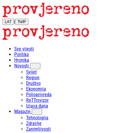
|
LAT
ЋИР
Sve vijesti
Politika
Hronika
Novosti
Svijet
Region
Društvo
Ekonomija
Poljoprivreda
ReTTrovizor
Izjava dana
Magazin
Tehnologija
Zdravlje
Zanimljivosti