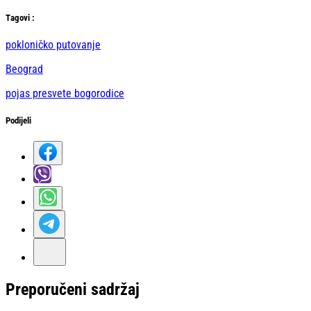
Тag
ovi
:
pokloničko putovanje
Beograd
pojas presvete bogorodice
Podijeli
Preporučeni sadržaj