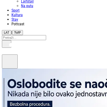
Lajfstajl
Na putu
Sport
Kultura
Stav
Pottcast
|
LAT
ЋИР