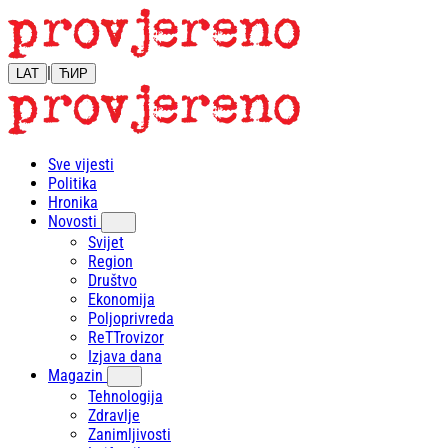
|
LAT
ЋИР
Sve vijesti
Politika
Hronika
Novosti
Svijet
Region
Društvo
Ekonomija
Poljoprivreda
ReTTrovizor
Izjava dana
Magazin
Tehnologija
Zdravlje
Zanimljivosti