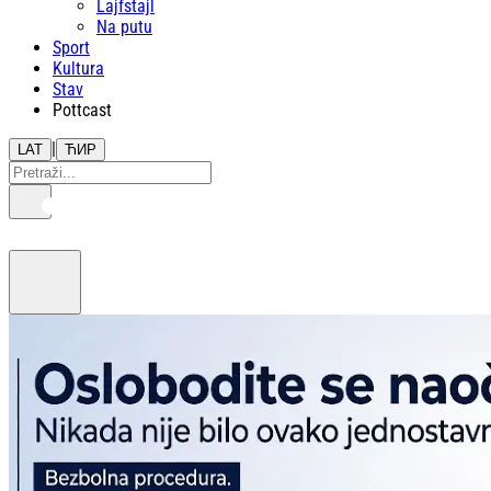
Lajfstajl
Na putu
Sport
Kultura
Stav
Pottcast
|
LAT
ЋИР