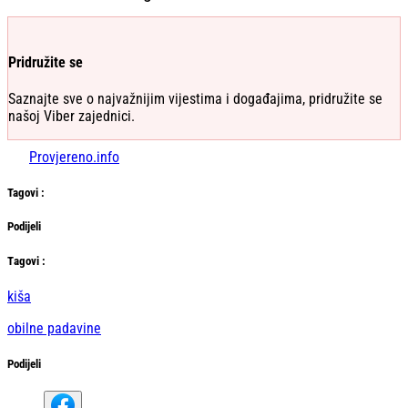
Pridružite se
Saznajte sve o najvažnijim vijestima i događajima, pridružite se
našoj Viber zajednici.
Provjereno.info
Tag
ovi
:
Podijeli
Тag
ovi
:
kiša
obilne padavine
Podijeli