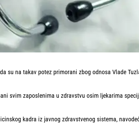
rde da su na takav potez primorani zbog odnosa Vlade Tuz
ovani svim zaposlenima u zdravstvu osim ljekarima specij
cinskog kadra iz javnog zdravstvenog sistema, navodeći