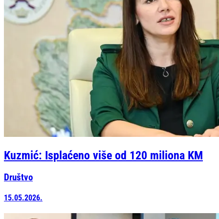
Kuzmić: Isplaćeno više od 120 miliona KM
Društvo
15.05.2026.