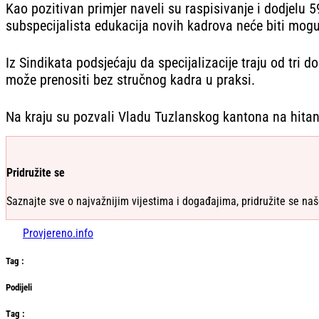
Kao pozitivan primjer naveli su raspisivanje i dod‌jelu 
subspecijalista edukacija novih kadrova neće biti mog
Iz Sindikata podsjećaju da specijalizacije traju od tr
može prenositi bez stručnog kadra u praksi.
Na kraju su pozvali Vladu Tuzlanskog kantona na hitan d
Pridružite se
Saznajte sve o najvažnijim vijestima i događajima, pridružite se naš
Provjereno.info
Tag
:
Podijeli
Тag
: