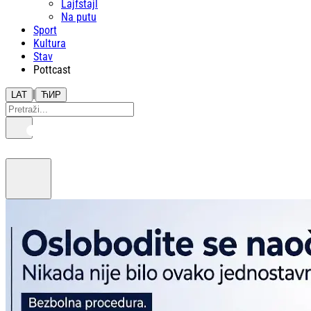
Lajfstajl
Na putu
Sport
Kultura
Stav
Pottcast
|
LAT
ЋИР