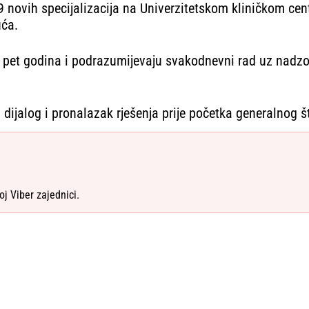
59 novih specijalizacija na Univerzitetskom kliničkom cen
uća.
i do pet godina i podrazumijevaju svakodnevni rad uz nad
ijalog i pronalazak rješenja prije početka generalnog št
oj Viber zajednici.