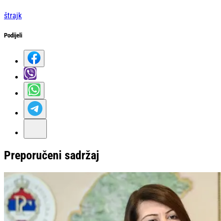
štrajk
Podijeli
Preporučeni sadržaj