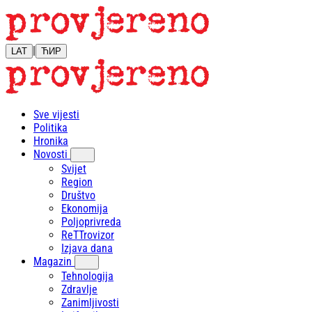
|
LAT
ЋИР
Sve vijesti
Politika
Hronika
Novosti
Svijet
Region
Društvo
Ekonomija
Poljoprivreda
ReTTrovizor
Izjava dana
Magazin
Tehnologija
Zdravlje
Zanimljivosti