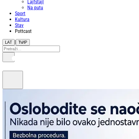
Lajfstajl
Na putu
Sport
Kultura
Stav
Pottcast
|
LAT
ЋИР