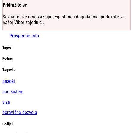
Pridružite se
Saznajte sve o najvažnijim vijestima i događajima, pridružite se
našoj Viber zajednici.
Provjereno.info
Tag
ovi
:
Podijeli
Тag
ovi
:
pasoši
pao sistem
viza
boravišna dozvola
Podijeli