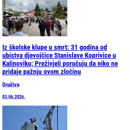
Iz školske klupe u smrt: 31 godina od
ubistva djevojčice Stanislave Koprivice u
Kalinoviku; Preživjeli poručuju da niko ne
pridaje pažnju ovom zločinu
Društvo
03.06.2026.