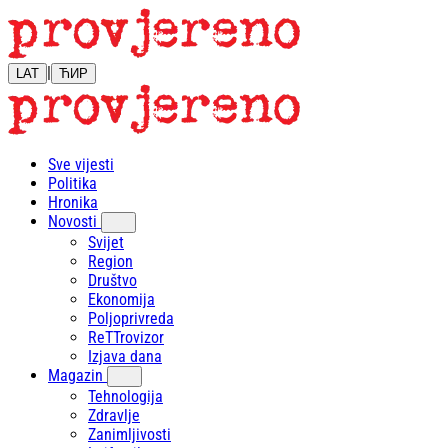
|
LAT
ЋИР
Sve vijesti
Politika
Hronika
Novosti
Svijet
Region
Društvo
Ekonomija
Poljoprivreda
ReTTrovizor
Izjava dana
Magazin
Tehnologija
Zdravlje
Zanimljivosti